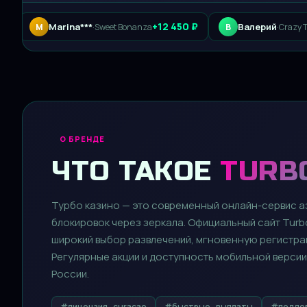
+12 450 ₽
+240 
Marina***
Валерий
M
·
Sweet Bonanza
В
·
Crazy Time
О БРЕНДЕ
ЧТО ТАКОЕ
TURB
Турбо казино — это современный онлайн-сервис 
блокировок через зеркала. Официальный сайт Turb
широкий выбор развлечений, мгновенную регистрац
Регулярные акции и доступность мобильной версии
России.
#лицензия_curaçao
#быстрые_выплаты
#подде