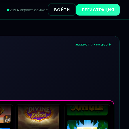
ВОЙТИ
РЕГИСТРАЦИЯ
2 194
играют сейчас
JACKPOT 7 458 200 ₽