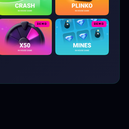
DEMO
DEMO