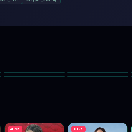
Diamond of Jungle
Aztec Clusters
NEW
Fruit Machine
Capymania Yellow
HOT
NETENT
PRAGMATIC PLAY
MICROGAMING
PRAGMATIC PLAY
LIVE
LIVE