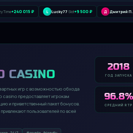
0 015 ₽
+9 500 ₽
+67
Lucky77
Дмитрий П.
L
·
Slot
Д
·
Plinko
2018
O CASINO
ГОД ЗАПУСКА
азартных игр с возможностью обхода
96.8
o casino предоставляет игрокам
ию и приветственный пакет бонусов.
СРЕДНИЙ RTP
 привлекают пользователей по всей
ржка_24/7
#crypto_friendly