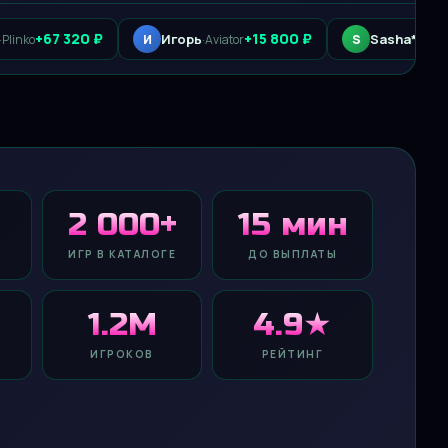
 320 ₽
+15 800 ₽
+42 00
Игорь
Sasha**
И
·
Aviator
S
·
Mines
2 000+
15 мин
ИГР В КАТАЛОГЕ
ДО ВЫПЛАТЫ
%
1.2M
4.9★
ИГРОКОВ
РЕЙТИНГ