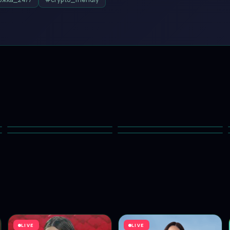
Diamond of Jungle
Aztec Clusters
NEW
Fruit Machine
Capymania Yellow
HOT
NETENT
PRAGMATIC PLAY
MICROGAMING
PRAGMATIC PLAY
LIVE
LIVE