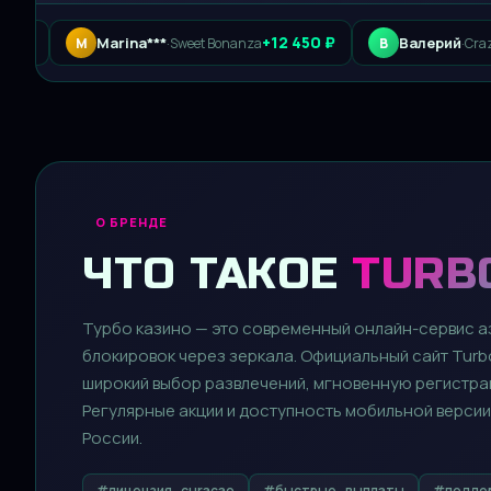
+12 450 ₽
+24
Marina***
Валерий
M
·
Sweet Bonanza
В
·
Crazy Time
О БРЕНДЕ
ЧТО ТАКОЕ
TURB
Турбо казино — это современный онлайн-сервис 
блокировок через зеркала. Официальный сайт Turb
широкий выбор развлечений, мгновенную регистрац
Регулярные акции и доступность мобильной версии
России.
#лицензия_curaçao
#быстрые_выплаты
#подде