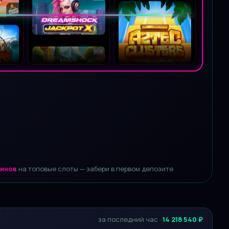
пинов
на топовые слоты — забери в первом депозите
за последний час ·
14 218 540 ₽