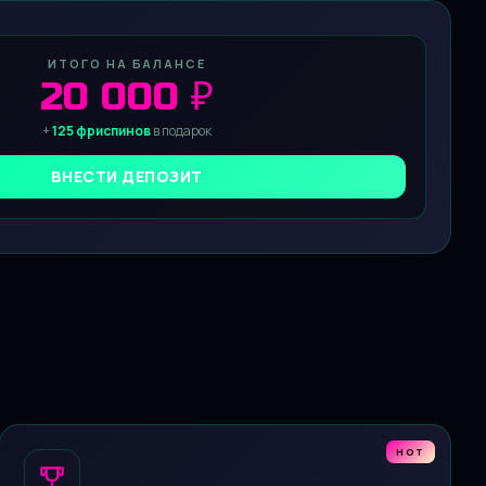
ИТОГО НА БАЛАНСЕ
20 000 ₽
+
125 фриспинов
в подарок
ВНЕСТИ ДЕПОЗИТ
HOT