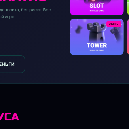
 депозита, без риска. Все
й игре.
DEMO
ЕНЬГИ
УСА