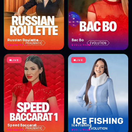
Russian Roulette
Bac Bo
PRAGMATIC
EVOLUTION
LIVE
LIVE
Speed Baccarat
Ice Fishing
PRAGMATIC
EVOLUTION