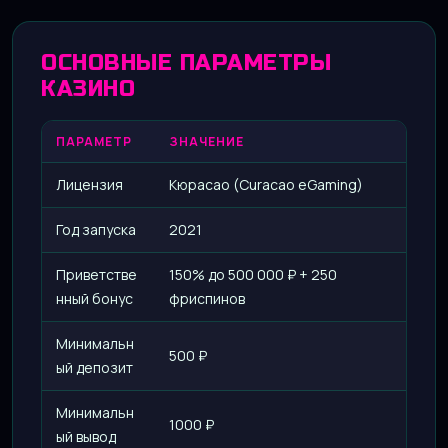
ОСНОВНЫЕ ПАРАМЕТРЫ
КАЗИНО
ПАРАМЕТР
ЗНАЧЕНИЕ
Лицензия
Кюрасао (Curacao eGaming)
Год запуска
2021
Приветстве
150% до 500 000 ₽ + 250
нный бонус
фриспинов
Минимальн
500 ₽
ый депозит
Минимальн
1000 ₽
ый вывод