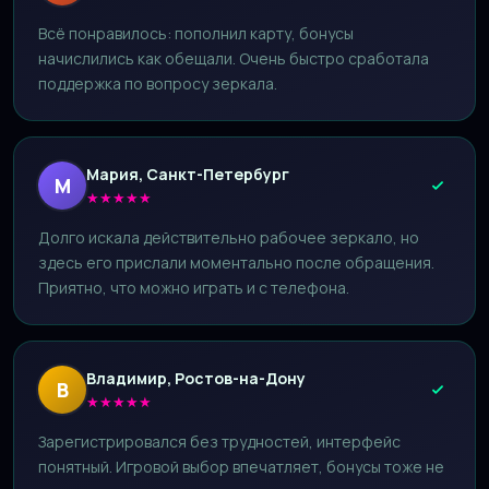
Всё понравилось: пополнил карту, бонусы
начислились как обещали. Очень быстро сработала
поддержка по вопросу зеркала.
Мария, Санкт-Петербург
М
★
★
★
★
★
Долго искала действительно рабочее зеркало, но
здесь его прислали моментально после обращения.
Приятно, что можно играть и с телефона.
Владимир, Ростов-на-Дону
В
★
★
★
★
★
Зарегистрировался без трудностей, интерфейс
понятный. Игровой выбор впечатляет, бонусы тоже не