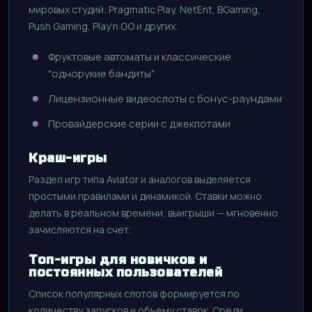
мировых студий: Pragmatic Play, NetEnt, BGaming,
Push Gaming, Play’n GO и других.
Фруктовые автоматы и классические
"однорукие бандиты"
Лицензионные видеослоты с бонус-раундами
Провайдерские серии с джекпотами
Краш-игры
Раздел игр типа Aviator и аналогов выделяется
простыми правилами и динамикой. Ставки можно
делать в реальном времени, выигрыши — мгновенно
зачисляются на счет.
Топ-игры для новичков и
постоянных пользователей
Список популярных слотов формируется по
количеству запусков и объему ставок. Среди