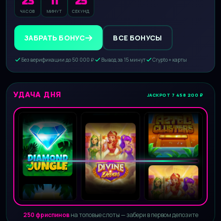
23
11
24
ЧАСОВ
МИНУТ
СЕКУНД
ЗАБРАТЬ БОНУС
ВСЕ БОНУСЫ
Без верификации до 50 000 ₽
Вывод за 15 минут
Crypto + карты
УДАЧА ДНЯ
JACKPOT 7 458 200 ₽
250 фриспинов
на топовые слоты — забери в первом депозите