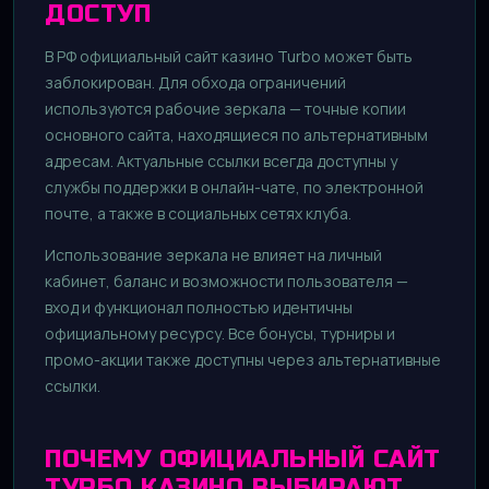
UR
ДОСТУП
В РФ официальный сайт казино Turbo может быть
заблокирован. Для обхода ограничений
используются рабочие зеркала — точные копии
основного сайта, находящиеся по альтернативным
адресам. Актуальные ссылки всегда доступны у
службы поддержки в онлайн-чате, по электронной
почте, а также в социальных сетях клуба.
Использование зеркала не влияет на личный
кабинет, баланс и возможности пользователя —
вход и функционал полностью идентичны
официальному ресурсу. Все бонусы, турниры и
промо-акции также доступны через альтернативные
ссылки.
ПОЧЕМУ ОФИЦИАЛЬНЫЙ САЙТ
ТУРБО КАЗИНО ВЫБИРАЮТ