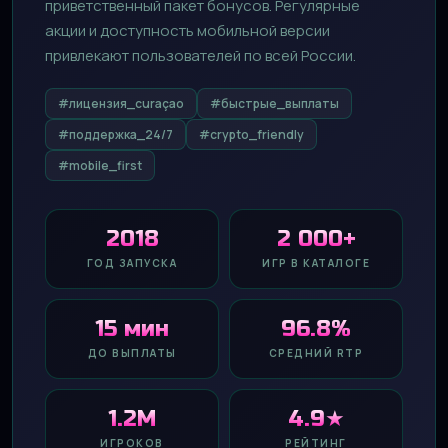
приветственный пакет бонусов. Регулярные
акции и доступность мобильной версии
привлекают пользователей по всей России.
#лицензия_curaçao
#быстрые_выплаты
#поддержка_24/7
#crypto_friendly
#mobile_first
2018
2 000+
ГОД ЗАПУСКА
ИГР В КАТАЛОГЕ
15 мин
96.8%
ДО ВЫПЛАТЫ
СРЕДНИЙ RTP
1.2M
4.9★
ИГРОКОВ
РЕЙТИНГ