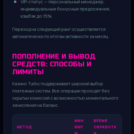
VIP-статус — персональный менеджер,
индивидуальные бонусные предложения,
кэшбэк до 15%
Переход на следующий ранг осуществляется
автоматически по итогам активности за месяц.
ПОПОЛНЕНИЕ И ВЫВОД
СРЕДСТВ: СПОСОБЫ И
ЛИМИТЫ
Казино Turbo поддерживает широкий выбор
платежных систем. Все операции проходят без
скрытых комиссий с возможностью моментального
зачисления на баланс.
МИН
ВРЕМЯ
МЕТОД
ИМУ
ОБРАБОТК
М
И