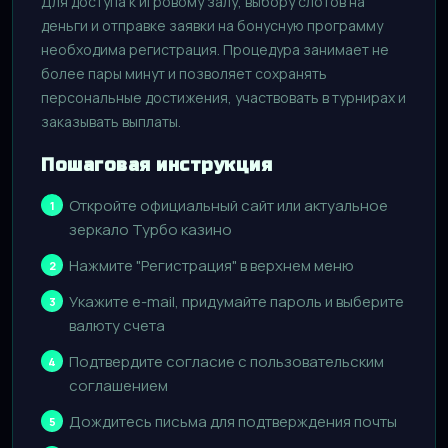
Для доступа к игровому залу, выбору слотов на
деньги и отправке заявки на бонусную программу
необходима регистрация. Процедура занимает не
более пары минут и позволяет сохранять
персональные достижения, участвовать в турнирах и
заказывать выплаты.
Пошаговая инструкция
Откройте официальный сайт или актуальное
зеркало Турбо казино
Нажмите "Регистрация" в верхнем меню
Укажите e-mail, придумайте пароль и выберите
валюту счета
Подтвердите согласие с пользовательским
соглашением
Дождитесь письма для подтверждения почты