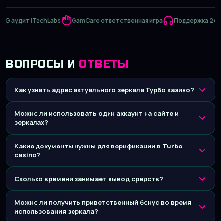
дит iTechLabs
GamCare ответственная игра
Поддержка 24/7
В
ВОПРОСЫ И
ОТВЕТЫ
Как узнать адрес актуального зеркала Турбо казино?
Можно ли использовать один аккаунт на сайте и
зеркалах?
Какие документы нужны для верификации в Turbo
casino?
Сколько времени занимает вывод средств?
Можно ли получить приветственный бонус во время
использования зеркала?