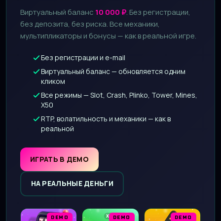
Виртуальный баланс
10 000 ₽
. Без регистрации,
без депозита, без риска. Все механики,
мультипликаторы и бонусы — как в реальной игре.
Без регистрации и e-mail
Виртуальный баланс — обновляется одним
кликом
Все режимы — Slot, Crash, Plinko, Tower, Mines,
X50
RTP, волатильность и механики — как в
реальной
ИГРАТЬ В ДЕМО
НА РЕАЛЬНЫЕ ДЕНЬГИ
DEMO
DEMO
DEMO