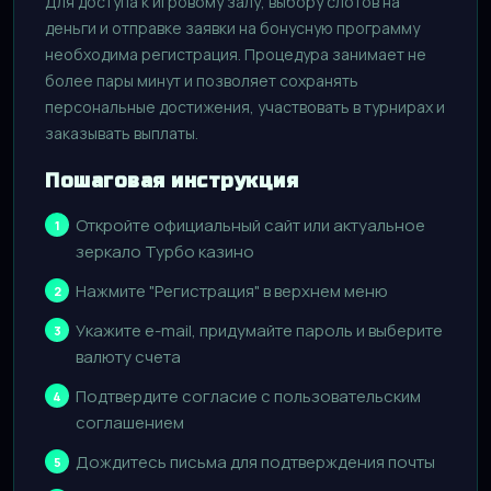
Для доступа к игровому залу, выбору слотов на
деньги и отправке заявки на бонусную программу
необходима регистрация. Процедура занимает не
более пары минут и позволяет сохранять
персональные достижения, участвовать в турнирах и
заказывать выплаты.
Пошаговая инструкция
Откройте официальный сайт или актуальное
зеркало Турбо казино
Нажмите "Регистрация" в верхнем меню
Укажите e-mail, придумайте пароль и выберите
валюту счета
Подтвердите согласие с пользовательским
соглашением
Дождитесь письма для подтверждения почты