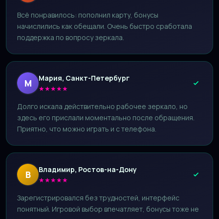
Всё понравилось: пополнил карту, бонусы
начислились как обещали. Очень быстро сработала
поддержка по вопросу зеркала.
Мария, Санкт-Петербург
М
★
★
★
★
★
Долго искала действительно рабочее зеркало, но
здесь его прислали моментально после обращения.
Приятно, что можно играть и с телефона.
Владимир, Ростов-на-Дону
В
★
★
★
★
★
Зарегистрировался без трудностей, интерфейс
понятный. Игровой выбор впечатляет, бонусы тоже не