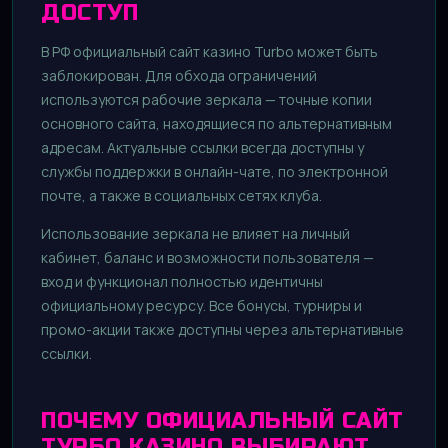
UR
ДОСТУП
В РФ официальный сайт казино Turbo может быть
заблокирован. Для обхода ограничений
используются рабочие зеркала — точные копии
основного сайта, находящиеся по альтернативным
адресам. Актуальные ссылки всегда доступны у
службы поддержки в онлайн-чате, по электронной
почте, а также в социальных сетях клуба.
Использование зеркала не влияет на личный
кабинет, баланс и возможности пользователя —
вход и функционал полностью идентичны
официальному ресурсу. Все бонусы, турниры и
промо-акции также доступны через альтернативные
ссылки.
ПОЧЕМУ ОФИЦИАЛЬНЫЙ САЙТ
ТУРБО КАЗИНО ВЫБИРАЮТ