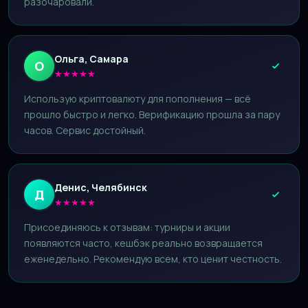
разочаровали.
Ольга, Самара
О
★
★
★
★
★
Использую криптовалюту для пополнения — всё
прошло быстро и легко. Верификацию прошла за пару
часов. Сервис достойный.
Денис, Челябинск
Д
★
★
★
★
★
Присоединяюсь к отзывам: турниры и акции
появляются часто, кешбэк реально возвращается
еженедельно. Рекомендую всем, кто ценит честность.