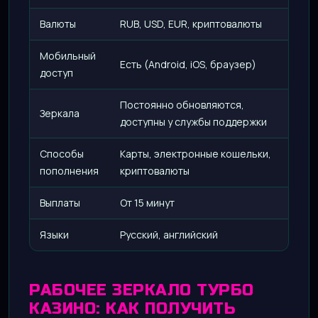
Валюты
RUB, USD, EUR, криптовалюты
Мобильный
Есть (Android, iOS, браузер)
доступ
Постоянно обновляются,
Зеркала
доступны у службы поддержки
Способы
Карты, электронные кошельки,
пополнения
криптовалюты
Выплаты
От 15 минут
Языки
Русский, английский
РАБОЧЕЕ ЗЕРКАЛО ТУРБО
КАЗИНО: КАК ПОЛУЧИТЬ