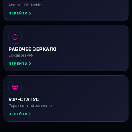
Android · iOS · Mobile
ПЕРЕЙТИ
РАБОЧЕЕ ЗЕРКАЛО
Заходи без VPN
ПЕРЕЙТИ
VIP-СТАТУС
Персональный менеджер
ПЕРЕЙТИ