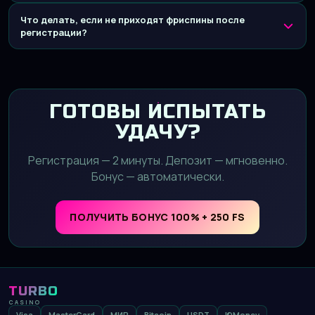
Что делать, если не приходят фриспины после
регистрации?
ГОТОВЫ ИСПЫТАТЬ
УДАЧУ?
Регистрация — 2 минуты. Депозит — мгновенно.
Бонус — автоматически.
ПОЛУЧИТЬ БОНУС 100% + 250 FS
TURBO
CASINO
Visa
MasterCard
МИР
Bitcoin
USDT
ЮMoney