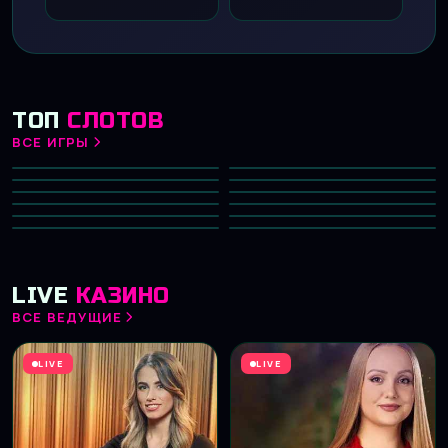
ТОП
СЛОТОВ
ВСЕ ИГРЫ
Gates of Olympus 1000
Big Bass Bonanza
HOT
Diamond of Jungle
Aztec Clusters
NEW
PRAGMATIC PLAY
PRAGMATIC PLAY
Divine Divas
Dreamshock
TOP
NETENT
PRAGMATIC PLAY
Hot Fruit
Phoenix Rising
NEW
PLAY’N GO
NETENT
Fruit Machine
Capymania Yellow
HOT
MICROGAMING
PLAY’N GO
Big Win x25
Fab Farm
MICROGAMING
PRAGMATIC PLAY
NETENT
PLAY’N GO
LIVE
КАЗИНО
ВСЕ ВЕДУЩИЕ
LIVE
LIVE