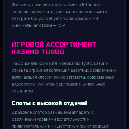
Фриспины начисляются частями по 50 штук в
течение первых пяти дней использования сайта.
Отыграть бонус требуется с вейджером x40,
минимальная ставка — 10 ₽.
ИГРОВОЙ АССОРТИМЕНТ
КАЗИНО TURBO
На официальном сайте и зеркалах Турбо казино
открыта огромная коллекция азартных развлечений,
включающая классические автоматы, современные
видеослоты, live-игры с дилерами и уникальные
краш-игры.
Слоты с высокой отдачей
В разделе слотов размещены аппараты с
различными уровнями волатильности и
привлекательным RTP. Доступны игры от ведущих