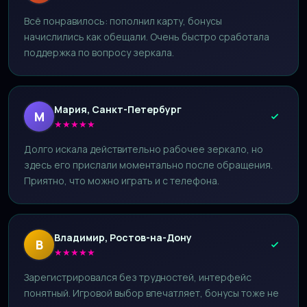
Всё понравилось: пополнил карту, бонусы
начислились как обещали. Очень быстро сработала
поддержка по вопросу зеркала.
Мария, Санкт-Петербург
М
★
★
★
★
★
Долго искала действительно рабочее зеркало, но
здесь его прислали моментально после обращения.
Приятно, что можно играть и с телефона.
Владимир, Ростов-на-Дону
В
★
★
★
★
★
Зарегистрировался без трудностей, интерфейс
понятный. Игровой выбор впечатляет, бонусы тоже не