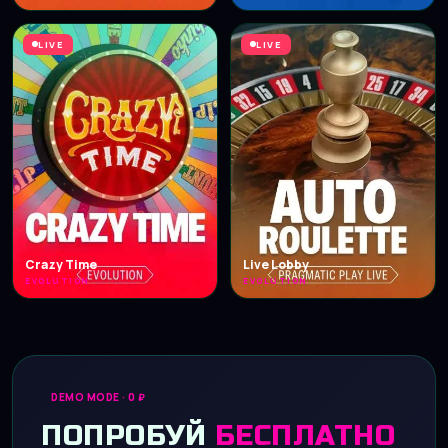
LIVE
LIVE
Crazy Time
Live Lobby
EVOLUTION
EVOLUTION
DEMO MODE · 0 ₽
ПОПРОБУЙ
БЕСПЛАТНО