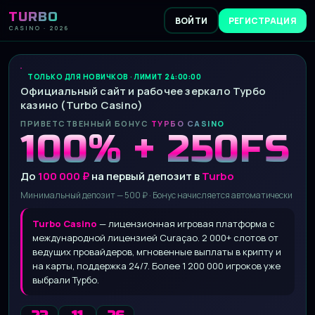
TURBO
ВОЙТИ
РЕГИСТРАЦИЯ
CASINO · 2026
ТОЛЬКО ДЛЯ НОВИЧКОВ · ЛИМИТ 24:00:00
Официальный сайт и рабочее зеркало Турбо
казино (Turbo Casino)
ПРИВЕТСТВЕННЫЙ БОНУС
ТУРБО CASINO
100% + 250FS
До
100 000 ₽
на первый депозит в
Turbo
Минимальный депозит — 500 ₽ · Бонус начисляется автоматически
Turbo Casino
— лицензионная игровая платформа с
международной лицензией Curaçao. 2 000+ слотов от
ведущих провайдеров, мгновенные выплаты в крипту и
на карты, поддержка 24/7. Более 1 200 000 игроков уже
выбрали Турбо.