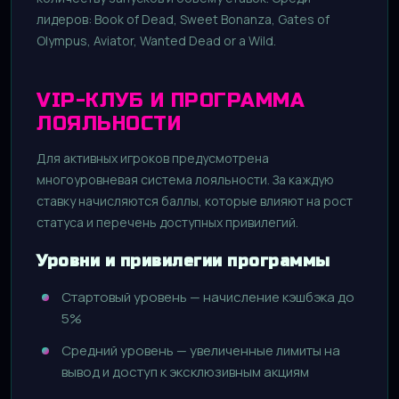
лидеров: Book of Dead, Sweet Bonanza, Gates of
Olympus, Aviator, Wanted Dead or a Wild.
VIP-КЛУБ И ПРОГРАММА
ЛОЯЛЬНОСТИ
Для активных игроков предусмотрена
многоуровневая система лояльности. За каждую
ставку начисляются баллы, которые влияют на рост
статуса и перечень доступных привилегий.
Уровни и привилегии программы
Стартовый уровень — начисление кэшбэка до
5%
Средний уровень — увеличенные лимиты на
вывод и доступ к эксклюзивным акциям