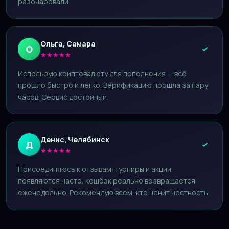
разочаровали.
Ольга, Самара
О
★
★
★
★
★
Использую криптовалюту для пополнения — всё
прошло быстро и легко. Верификацию прошла за пару
часов. Сервис достойный.
Денис, Челябинск
Д
★
★
★
★
★
Присоединяюсь к отзывам: турниры и акции
появляются часто, кешбэк реально возвращается
еженедельно. Рекомендую всем, кто ценит честность.