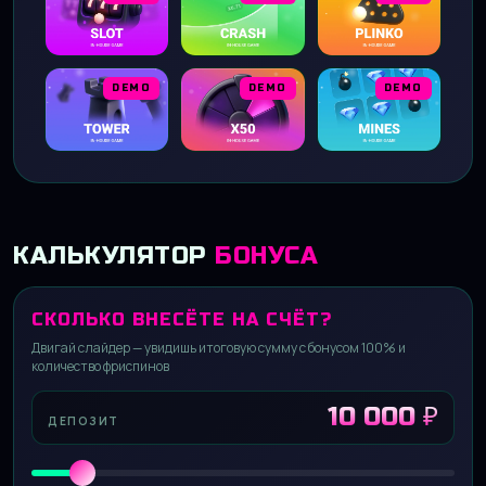
DEMO
DEMO
DEMO
КАЛЬКУЛЯТОР
БОНУСА
СКОЛЬКО ВНЕСЁТЕ НА СЧЁТ?
Двигай слайдер — увидишь итоговую сумму с бонусом 100% и
количество фриспинов
10 000 ₽
ДЕПОЗИТ