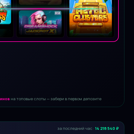
пинов
на топовые слоты — забери в первом депозите
за последний час ·
14 218 540 ₽