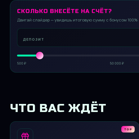
СКОЛЬКО ВНЕСЁТЕ НА СЧЁТ?
Двигай слайдер — увидишь итоговую сумму с бонусом 100%
ДЕПОЗИТ
500 ₽
50 000 ₽
ЧТО ВАС ЖДЁТ
TOP