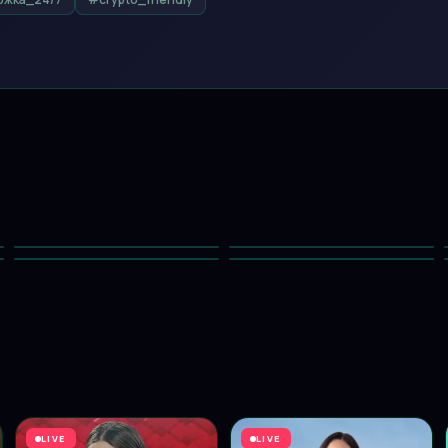
Diamond of Jungle
Aztec Clusters
NEW
Fruit Machine
Capymania Yellow
HOT
NETENT
PRAGMATIC PLAY
MICROGAMING
PRAGMATIC PLAY
LIVE
LIVE