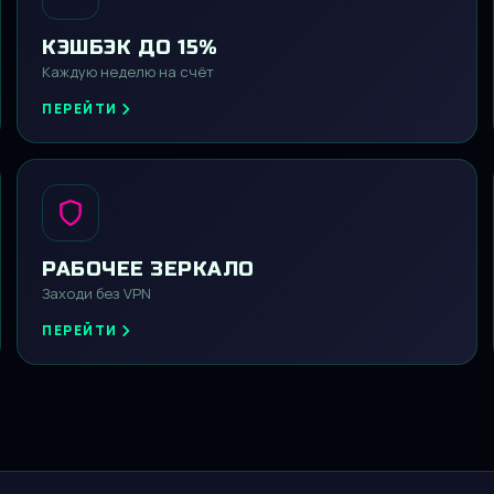
КЭШБЭК ДО 15%
Каждую неделю на счёт
ПЕРЕЙТИ
РАБОЧЕЕ ЗЕРКАЛО
Заходи без VPN
ПЕРЕЙТИ