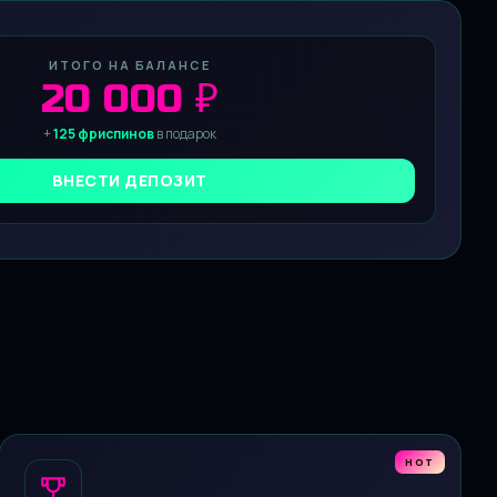
ИТОГО НА БАЛАНСЕ
20 000 ₽
+
125 фриспинов
в подарок
ВНЕСТИ ДЕПОЗИТ
HOT