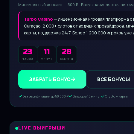
Минимальный депозит — 500 ₽ · Бонус начисляется автом
Turbo Casino
— лицензионная игровая платформа с
Curaçao. 2 000+ слотов от ведущих провайдеров, мгн
карты, поддержка 24/7. Более 1 200 000 игроков уже
23
11
26
ЧАСОВ
МИНУТ
СЕКУНД
ЗАБРАТЬ БОНУС
ВСЕ БОНУСЫ
Без верификации до 50 000 ₽
Вывод за 15 минут
Crypto + карты
LIVE ВЫИГРЫШИ