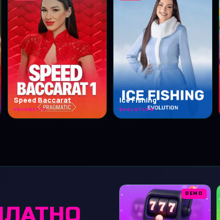
UR
Speed Baccarat
Ice Fishing
PRAGMATIC
EVOLUTION
DEMO
ПЛАТНО