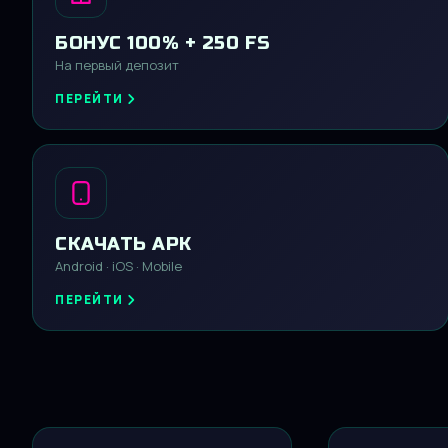
БОНУС 100% + 250 FS
На первый депозит
ПЕРЕЙТИ
СКАЧАТЬ APK
Android · iOS · Mobile
ПЕРЕЙТИ