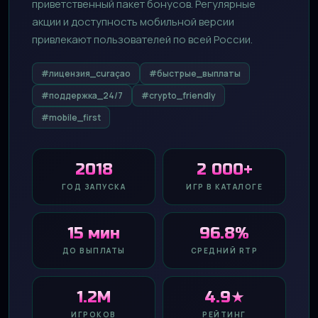
приветственный пакет бонусов. Регулярные
акции и доступность мобильной версии
привлекают пользователей по всей России.
#лицензия_curaçao
#быстрые_выплаты
#поддержка_24/7
#crypto_friendly
#mobile_first
2018
2 000+
ГОД ЗАПУСКА
ИГР В КАТАЛОГЕ
15 мин
96.8%
ДО ВЫПЛАТЫ
СРЕДНИЙ RTP
1.2M
4.9★
ИГРОКОВ
РЕЙТИНГ