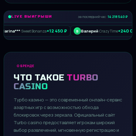
LIVE ВЫИГРЫШИ
за последний час ·
14 218 540 ₽
+12 450 ₽
+240 015 ₽
**
Валерий
·
Sweet Bonanza
·
Crazy Time
В
L
О БРЕНДЕ
ЧТО ТАКОЕ
TURBO
CASINO
Турбо казино — это современный онлайн-сервис
азартных игр с возможностью обхода
блокировок через зеркала. Официальный сайт
Turbo casino предоставляет игрокам широкий
выбор развлечений, мгновенную регистрацию и