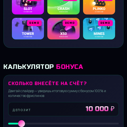
DEMO
DEMO
DEMO
КАЛЬКУЛЯТОР
БОНУСА
СКОЛЬКО ВНЕСЁТЕ НА СЧЁТ?
Двигай слайдер — увидишь итоговую сумму с бонусом 100% и
количество фриспинов
10 000 ₽
ДЕПОЗИТ