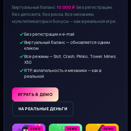
Виртуальный баланс
10 000 ₽
. Без регистрации,
без депозита, без риска. Все механики,
мультипликаторы и бонусы — как в реальной игре.
Без регистрации и e-mail
Виртуальный баланс — обновляется одним
кликом
Все режимы — Slot, Crash, Plinko, Tower, Mines,
X50
RTP, волатильность и механики — как в
реальной
ИГРАТЬ В ДЕМО
НА РЕАЛЬНЫЕ ДЕНЬГИ
DEMO
DEMO
DEMO