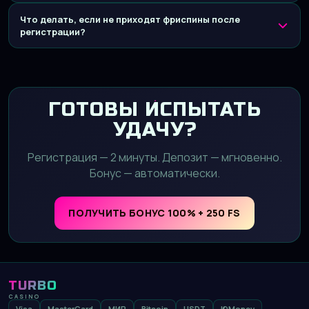
Что делать, если не приходят фриспины после
регистрации?
ГОТОВЫ ИСПЫТАТЬ
УДАЧУ?
Регистрация — 2 минуты. Депозит — мгновенно.
Бонус — автоматически.
ПОЛУЧИТЬ БОНУС 100% + 250 FS
TURBO
CASINO
Visa
MasterCard
МИР
Bitcoin
USDT
ЮMoney