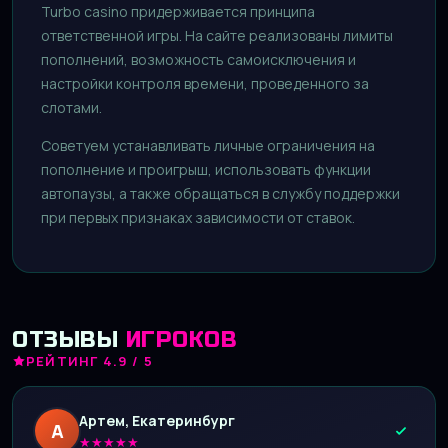
Turbo casino придерживается принципа
ответственной игры. На сайте реализованы лимиты
пополнений, возможность самоисключения и
настройки контроля времени, проведенного за
слотами.
Советуем устанавливать личные ограничения на
пополнение и проигрыш, использовать функции
автопаузы, а также обращаться в службу поддержки
при первых признаках зависимости от ставок.
ОТЗЫВЫ
ИГРОКОВ
РЕЙТИНГ 4.9 / 5
Артем, Екатеринбург
А
★
★
★
★
★