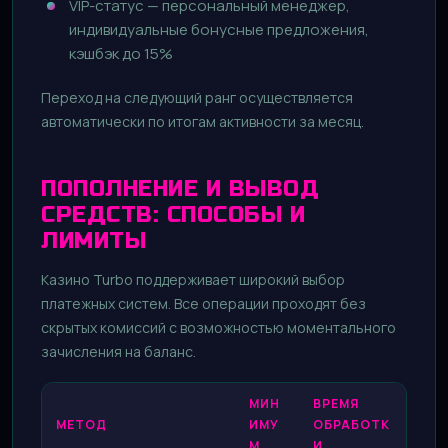
VIP-статус — персональный менеджер,
индивидуальные бонусные предложения,
кэшбэк до 15%
Переход на следующий ранг осуществляется
автоматически по итогам активности за месяц.
ПОПОЛНЕНИЕ И ВЫВОД
СРЕДСТВ: СПОСОБЫ И
ЛИМИТЫ
Казино Turbo поддерживает широкий выбор
платежных систем. Все операции проходят без
скрытых комиссий с возможностью моментального
зачисления на баланс.
МИН
ВРЕМЯ
МЕТОД
ИМУ
ОБРАБОТК
М
И