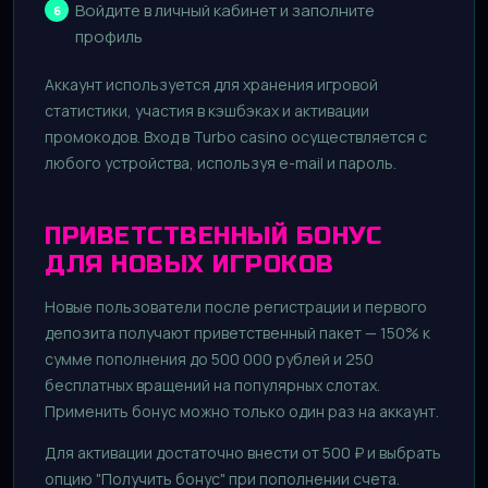
Войдите в личный кабинет и заполните
профиль
Аккаунт используется для хранения игровой
статистики, участия в кэшбэках и активации
промокодов. Вход в Turbo casino осуществляется с
любого устройства, используя e-mail и пароль.
ПРИВЕТСТВЕННЫЙ БОНУС
ДЛЯ НОВЫХ ИГРОКОВ
Новые пользователи после регистрации и первого
депозита получают приветственный пакет — 150% к
сумме пополнения до 500 000 рублей и 250
бесплатных вращений на популярных слотах.
Применить бонус можно только один раз на аккаунт.
Для активации достаточно внести от 500 ₽ и выбрать
опцию "Получить бонус" при пополнении счета.