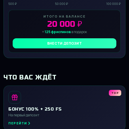
500 ₽
50 000 ₽
100 000 ₽
ИТОГО НА БАЛАНСЕ
20 000 ₽
+
125 фриспинов
в подарок
ВНЕСТИ ДЕПОЗИТ
ЧТО ВАС ЖДЁТ
TOP
БОНУС 100% + 250 FS
На первый депозит
ПЕРЕЙТИ