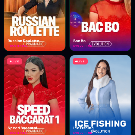
Russian Roulette
Bac Bo
PRAGMATIC
EVOLUTION
LIVE
LIVE
Speed Baccarat
Ice Fishing
PRAGMATIC
EVOLUTION