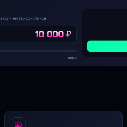
 и количество фриспинов
10 000 ₽
100 000 ₽