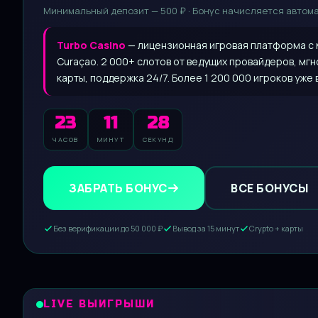
Минимальный депозит — 500 ₽ · Бонус начисляется автом
Turbo Casino
— лицензионная игровая платформа с
Curaçao. 2 000+ слотов от ведущих провайдеров, мгн
карты, поддержка 24/7. Более 1 200 000 игроков уже
23
11
26
ЧАСОВ
МИНУТ
СЕКУНД
ЗАБРАТЬ БОНУС
ВСЕ БОНУСЫ
Без верификации до 50 000 ₽
Вывод за 15 минут
Crypto + карты
LIVE ВЫИГРЫШИ