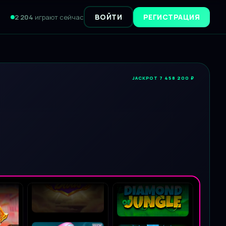
ВОЙТИ
РЕГИСТРАЦИЯ
2 204
играют сейчас
JACKPOT 7 458 200 ₽