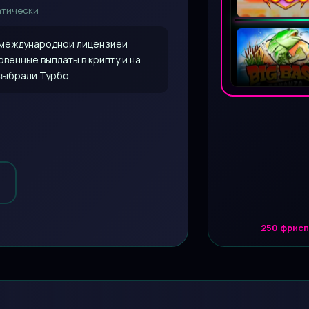
атически
 международной лицензией
овенные выплаты в крипту и на
 выбрали Турбо.
250 фрис