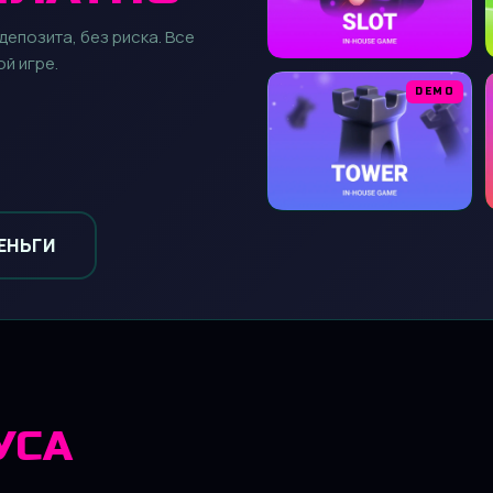
 депозита, без риска. Все
й игре.
DEMO
ЕНЬГИ
УСА