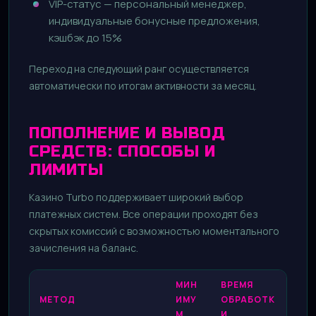
VIP-статус — персональный менеджер,
индивидуальные бонусные предложения,
кэшбэк до 15%
Переход на следующий ранг осуществляется
автоматически по итогам активности за месяц.
ПОПОЛНЕНИЕ И ВЫВОД
СРЕДСТВ: СПОСОБЫ И
ЛИМИТЫ
Казино Turbo поддерживает широкий выбор
платежных систем. Все операции проходят без
скрытых комиссий с возможностью моментального
зачисления на баланс.
МИН
ВРЕМЯ
МЕТОД
ИМУ
ОБРАБОТК
М
И