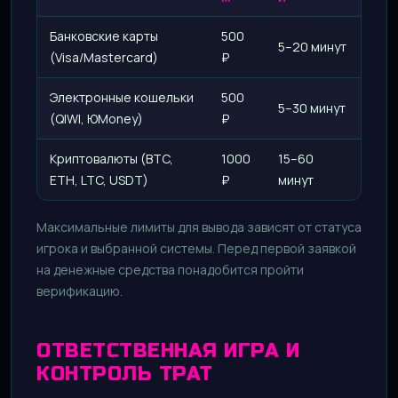
Банковские карты
500
5–20 минут
(Visa/Mastercard)
₽
Электронные кошельки
500
5–30 минут
(QIWI, ЮMoney)
₽
Криптовалюты (BTC,
1000
15–60
ETH, LTC, USDT)
₽
минут
Максимальные лимиты для вывода зависят от статуса
игрока и выбранной системы. Перед первой заявкой
на денежные средства понадобится пройти
верификацию.
ОТВЕТСТВЕННАЯ ИГРА И
КОНТРОЛЬ ТРАТ