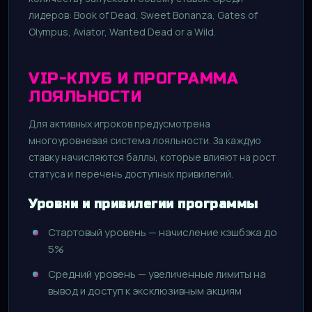
лидеров: Book of Dead, Sweet Bonanza, Gates of
Olympus, Aviator, Wanted Dead or a Wild.
VIP-КЛУБ И ПРОГРАММА
ЛОЯЛЬНОСТИ
Для активных игроков предусмотрена
многоуровневая система лояльности. За каждую
ставку начисляются баллы, которые влияют на рост
статуса и перечень доступных привилегий.
Уровни и привилегии программы
Стартовый уровень — начисление кэшбэка до
5%
Средний уровень — увеличенные лимиты на
вывод и доступ к эксклюзивным акциям