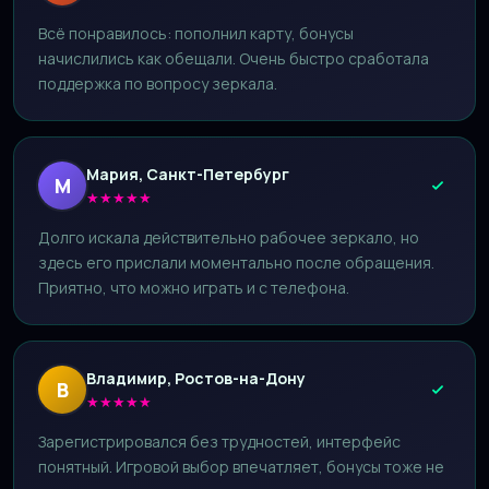
Всё понравилось: пополнил карту, бонусы
начислились как обещали. Очень быстро сработала
поддержка по вопросу зеркала.
Мария, Санкт-Петербург
М
★
★
★
★
★
Долго искала действительно рабочее зеркало, но
здесь его прислали моментально после обращения.
Приятно, что можно играть и с телефона.
Владимир, Ростов-на-Дону
В
★
★
★
★
★
Зарегистрировался без трудностей, интерфейс
понятный. Игровой выбор впечатляет, бонусы тоже не