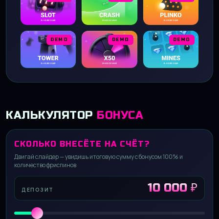
DEMO
DEMO
DEMO
КАЛЬКУЛЯТОР
БОНУСА
СКОЛЬКО ВНЕСЁТЕ НА СЧЁТ?
Двигай слайдер — увидишь итоговую сумму с бонусом 100% и
количество фриспинов
10 000 ₽
ДЕПОЗИТ