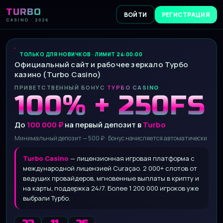
TURBO
ВОЙТИ
РЕГИСТРАЦИЯ
CASINO · 2026
ТОЛЬКО ДЛЯ НОВИЧКОВ · ЛИМИТ 24:00:00
Официальный сайт и рабочее зеркало Турбо
казино (Turbo Casino)
ПРИВЕТСТВЕННЫЙ БОНУС
ТУРБО CASINO
100% + 250FS
До
100 000 ₽
на первый депозит в
Turbo
Минимальный депозит — 500 ₽ · Бонус начисляется автоматически
Turbo Casino
— лицензионная игровая платформа с
международной лицензией Curaçao. 2 000+ слотов от
ведущих провайдеров, мгновенные выплаты в крипту и
на карты, поддержка 24/7. Более 1 200 000 игроков уже
выбрали Турбо.