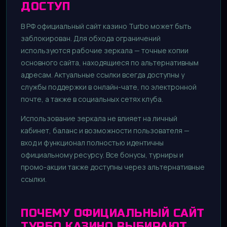
UR
ДОСТУП
В РФ официальный сайт казино Turbo может быть
заблокирован. Для обхода ограничений
используются рабочие зеркала — точные копии
основного сайта, находящиеся по альтернативным
адресам. Актуальные ссылки всегда доступны у
службы поддержки в онлайн-чате, по электронной
почте, а также в социальных сетях клуба.
Использование зеркала не влияет на личный
кабинет, баланс и возможности пользователя —
вход и функционал полностью идентичны
официальному ресурсу. Все бонусы, турниры и
промо-акции также доступны через альтернативные
ссылки.
ПОЧЕМУ ОФИЦИАЛЬНЫЙ САЙТ
ТУРБО КАЗИНО ВЫБИРАЮТ