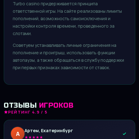
Turbo casino придерживается принципа
ответственной игры. На сайте реализованы лимиты
пополнений, возможность самоисключения и
настройки контроля времени, проведенного за
слотами.
Советуем устанавливать личные ограничения на
пополнение и проигрыш, использовать функции
автопаузы, а также обращаться в службу поддержки
при первых признаках зависимости от ставок.
ОТЗЫВЫ
ИГРОКОВ
РЕЙТИНГ 4.9 / 5
Артем, Екатеринбург
А
★
★
★
★
★