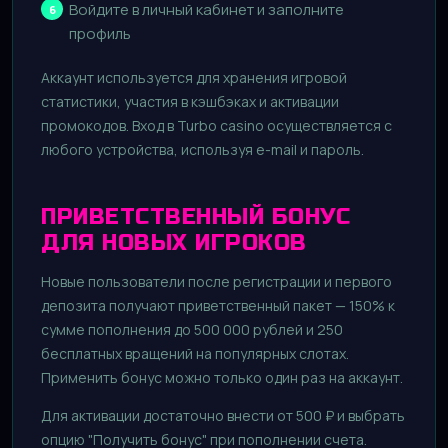
Войдите в личный кабинет и заполните
профиль
Аккаунт используется для хранения игровой
статистики, участия в кэшбэках и активации
промокодов. Вход в Turbo casino осуществляется с
любого устройства, используя e-mail и пароль.
ПРИВЕТСТВЕННЫЙ БОНУС
ДЛЯ НОВЫХ ИГРОКОВ
Новые пользователи после регистрации и первого
депозита получают приветственный пакет — 150% к
сумме пополнения до 500 000 рублей и 250
бесплатных вращений на популярных слотах.
Применить бонус можно только один раз на аккаунт.
Для активации достаточно внести от 500 ₽ и выбрать
опцию "Получить бонус" при пополнении счета.