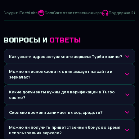
дит iTechLabs
GamCare ответственная игра
Поддержка 24/7
В
ВОПРОСЫ И
ОТВЕТЫ
Как узнать адрес актуального зеркала Турбо казино?
Можно ли использовать один аккаунт на сайте и
зеркалах?
Какие документы нужны для верификации в Turbo
casino?
Сколько времени занимает вывод средств?
Можно ли получить приветственный бонус во время
использования зеркала?