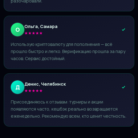
разочаровали.
Ольга, Самара
О
★
★
★
★
★
Использую криптовалюту для пополнения — всё
прошло быстро и легко. Верификацию прошла за пару
часов. Сервис достойный.
Денис, Челябинск
Д
★
★
★
★
★
Присоединяюсь к отзывам: турниры и акции
появляются часто, кешбэк реально возвращается
еженедельно. Рекомендую всем, кто ценит честность.