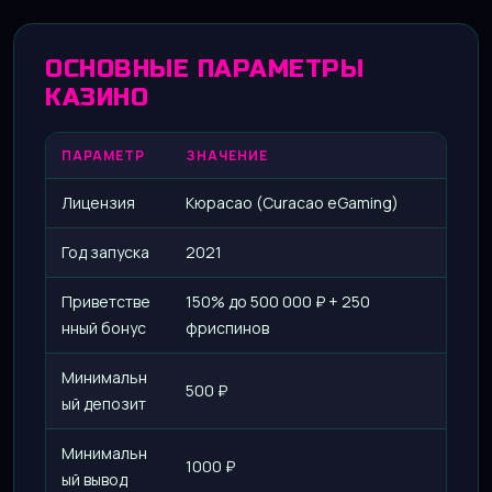
ОСНОВНЫЕ ПАРАМЕТРЫ
КАЗИНО
ПАРАМЕТР
ЗНАЧЕНИЕ
Лицензия
Кюрасао (Curacao eGaming)
Год запуска
2021
Приветстве
150% до 500 000 ₽ + 250
нный бонус
фриспинов
Минимальн
500 ₽
ый депозит
Минимальн
1000 ₽
ый вывод