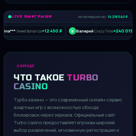
LIVE ВЫИГРЫШИ
за последний час ·
14 218 540 ₽
+12 450 ₽
+240 015 ₽
Валерий
Sweet Bonanza
·
Crazy Time
В
L
О БРЕНДЕ
ЧТО ТАКОЕ
TURBO
CASINO
Турбо казино — это современный онлайн-сервис
азартных игр с возможностью обхода
блокировок через зеркала. Официальный сайт
Turbo casino предоставляет игрокам широкий
выбор развлечений, мгновенную регистрацию и