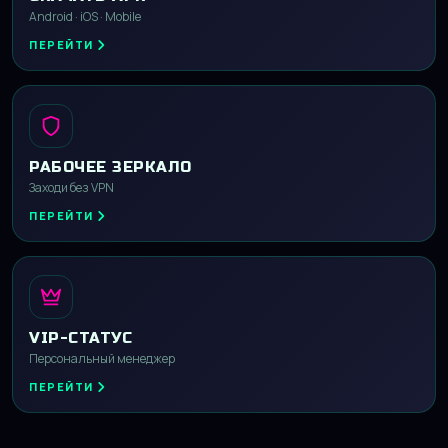
Android · iOS · Mobile
ПЕРЕЙТИ
РАБОЧЕЕ ЗЕРКАЛО
Заходи без VPN
ПЕРЕЙТИ
VIP-СТАТУС
Персональный менеджер
ПЕРЕЙТИ