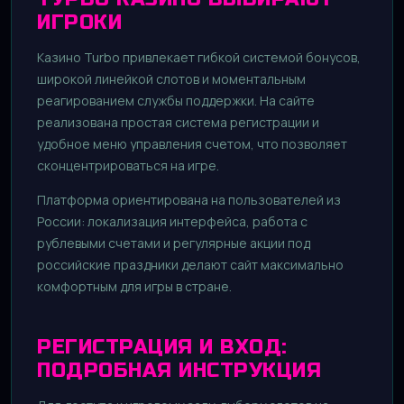
ИГРОКИ
Казино Turbo привлекает гибкой системой бонусов,
широкой линейкой слотов и моментальным
реагированием службы поддержки. На сайте
реализована простая система регистрации и
удобное меню управления счетом, что позволяет
сконцентрироваться на игре.
Платформа ориентирована на пользователей из
России: локализация интерфейса, работа с
рублевыми счетами и регулярные акции под
российские праздники делают сайт максимально
комфортным для игры в стране.
РЕГИСТРАЦИЯ И ВХОД:
ПОДРОБНАЯ ИНСТРУКЦИЯ