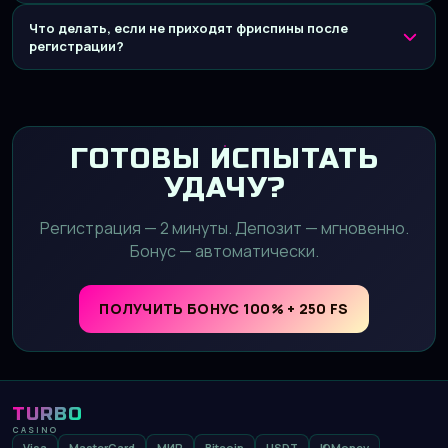
Что делать, если не приходят фриспины после
регистрации?
ГОТОВЫ ИСПЫТАТЬ
УДАЧУ?
Регистрация — 2 минуты. Депозит — мгновенно.
Бонус — автоматически.
ПОЛУЧИТЬ БОНУС 100% + 250 FS
TURBO
CASINO
Visa
MasterCard
МИР
Bitcoin
USDT
ЮMoney