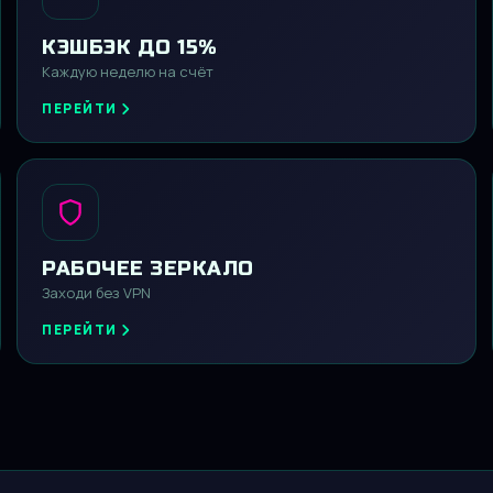
КЭШБЭК ДО 15%
Каждую неделю на счёт
ПЕРЕЙТИ
РАБОЧЕЕ ЗЕРКАЛО
Заходи без VPN
ПЕРЕЙТИ