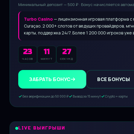
Минимальный депозит — 500 ₽ · Бонус начисляется автом
Turbo Casino
— лицензионная игровая платформа с
Curaçao. 2 000+ слотов от ведущих провайдеров, мгн
карты, поддержка 24/7. Более 1 200 000 игроков уже
23
11
25
ЧАСОВ
МИНУТ
СЕКУНД
ЗАБРАТЬ БОНУС
ВСЕ БОНУСЫ
Без верификации до 50 000 ₽
Вывод за 15 минут
Crypto + карты
LIVE ВЫИГРЫШИ