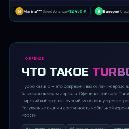
+12 450 ₽
+240
Marina***
Валерий
M
·
Sweet Bonanza
В
·
Crazy Time
О БРЕНДЕ
ЧТО ТАКОЕ
TURB
Турбо казино — это современный онлайн-сервис 
блокировок через зеркала. Официальный сайт Turb
широкий выбор развлечений, мгновенную регистрац
Регулярные акции и доступность мобильной версии
России.
#лицензия_curaçao
#быстрые_выплаты
#подде