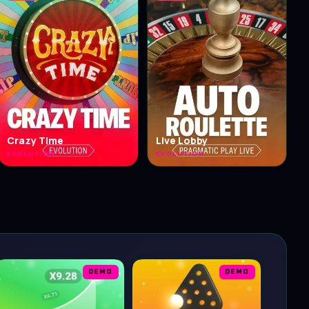
B
Crazy Time
Live Lobby
EVOLUTION
EVOLUTION
DEMO
DEMO