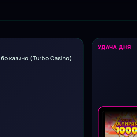
УДАЧА ДНЯ
бо казино (Turbo Casino)