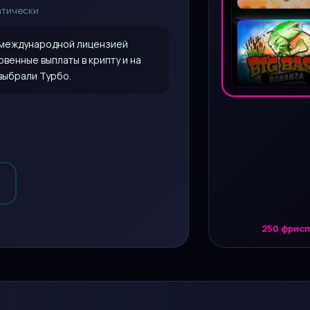
атически
 международной лицензией
овенные выплаты в крипту и на
 выбрали Турбо.
250 фрис