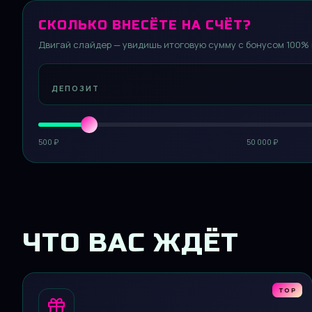
СКОЛЬКО ВНЕСЁТЕ НА СЧЁТ?
Двигай слайдер — увидишь итоговую сумму с бонусом 100%
ДЕПОЗИТ
500 ₽
50 000 ₽
ЧТО ВАС ЖДЁТ
TOP