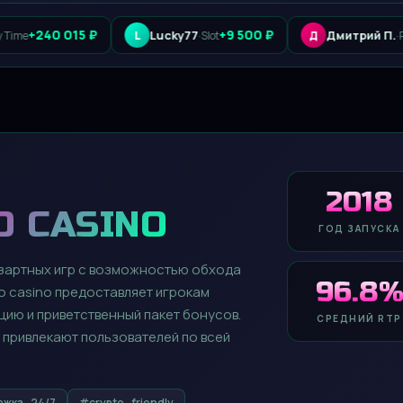
 015 ₽
+9 500 ₽
+67 
Lucky77
Дмитрий П.
L
·
Slot
Д
·
Plinko
2018
O CASINO
ГОД ЗАПУСКА
азартных игр с возможностью обхода
96.8
o casino предоставляет игрокам
ию и приветственный пакет бонусов.
СРЕДНИЙ RTP
 привлекают пользователей по всей
ржка_24/7
#crypto_friendly