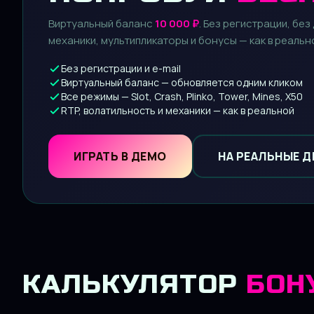
Виртуальный баланс
10 000 ₽
. Без регистрации, без
механики, мультипликаторы и бонусы — как в реально
Без регистрации и e-mail
Виртуальный баланс — обновляется одним кликом
Все режимы — Slot, Crash, Plinko, Tower, Mines, X50
RTP, волатильность и механики — как в реальной
ИГРАТЬ В ДЕМО
НА РЕАЛЬНЫЕ Д
КАЛЬКУЛЯТОР
БОН