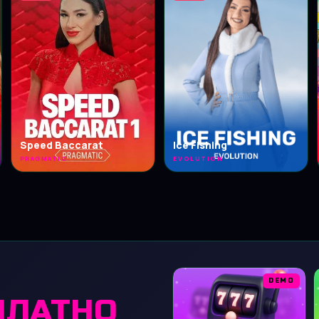
UR
Speed Baccarat
Ice Fishing
PRAGMATIC
EVOLUTION
DEMO
ПЛАТНО