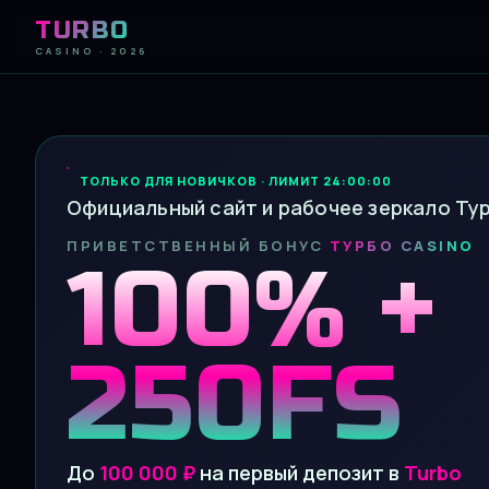
TURBO
CASINO · 2026
ТОЛЬКО ДЛЯ НОВИЧКОВ · ЛИМИТ 24:00:00
Официальный сайт и рабочее зеркало Тур
ПРИВЕТСТВЕННЫЙ БОНУС
ТУРБО CASINO
100% +
250FS
До
100 000 ₽
на первый депозит в
Turbo