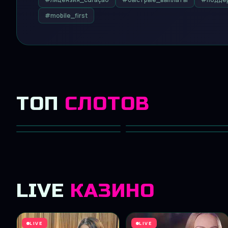
#mobile_first
ТОП
СЛОТОВ
Gates of Olympus 1000
Big Bass Bonanza
HOT
Hot Fruit
Phoenix Rising
NEW
PRAGMATIC PLAY
PRAGMATIC PLAY
MICROGAMING
PLAY’N GO
LIVE
КАЗИНО
LIVE
LIVE