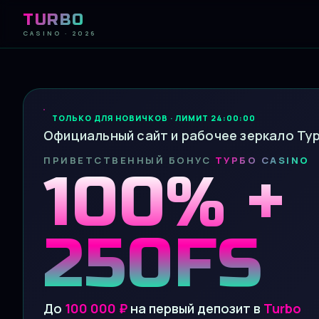
TURBO
CASINO · 2026
ТОЛЬКО ДЛЯ НОВИЧКОВ · ЛИМИТ 24:00:00
Официальный сайт и рабочее зеркало Тур
ПРИВЕТСТВЕННЫЙ БОНУС
ТУРБО CASINO
100% +
250FS
До
100 000 ₽
на первый депозит в
Turbo