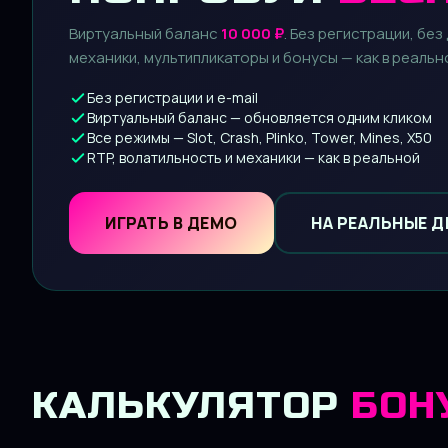
Виртуальный баланс
10 000 ₽
. Без регистрации, без
механики, мультипликаторы и бонусы — как в реально
Без регистрации и e-mail
Виртуальный баланс — обновляется одним кликом
Все режимы — Slot, Crash, Plinko, Tower, Mines, X50
RTP, волатильность и механики — как в реальной
ИГРАТЬ В ДЕМО
НА РЕАЛЬНЫЕ Д
КАЛЬКУЛЯТОР
БОН