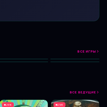
ВСЕ ИГРЫ
Divine Divas
Dreamshock
TOP
Big Win x25
Fab Farm
PLAY’N GO
NETENT
NETENT
PLAY’N GO
ВСЕ ВЕДУЩИЕ
LIVE
LIVE