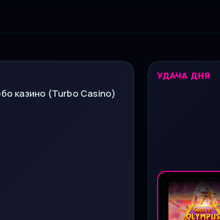
УДАЧА ДНЯ
бо казино (Turbo Casino)