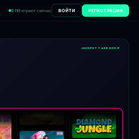
ВОЙТИ
РЕГИСТРАЦИЯ
2 191
играют сейчас
JACKPOT 7 458 200 ₽