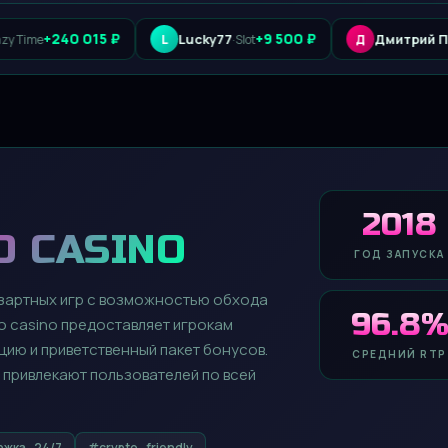
40 015 ₽
+9 500 ₽
+67
Lucky77
Дмитрий П.
L
·
Slot
Д
·
Plinko
2018
O CASINO
ГОД ЗАПУСКА
азартных игр с возможностью обхода
96.8
o casino предоставляет игрокам
ию и приветственный пакет бонусов.
СРЕДНИЙ RTP
 привлекают пользователей по всей
ржка_24/7
#crypto_friendly