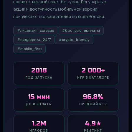
приветственный пакет бонусов. Регулярные
акции и доступность мобильной версии
привлекают пользователей по всей России.
#лицензия_curaçao
#быстрые_выплаты
#поддержка_24/7
#crypto_friendly
#mobile_first
2018
2 000+
ГОД ЗАПУСКА
ИГР В КАТАЛОГЕ
15 мин
96.8%
ДО ВЫПЛАТЫ
СРЕДНИЙ RTP
1.2M
4.9★
ИГРОКОВ
РЕЙТИНГ