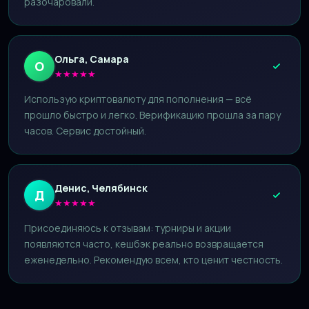
разочаровали.
Ольга, Самара
О
★
★
★
★
★
Использую криптовалюту для пополнения — всё
прошло быстро и легко. Верификацию прошла за пару
часов. Сервис достойный.
Денис, Челябинск
Д
★
★
★
★
★
Присоединяюсь к отзывам: турниры и акции
появляются часто, кешбэк реально возвращается
еженедельно. Рекомендую всем, кто ценит честность.