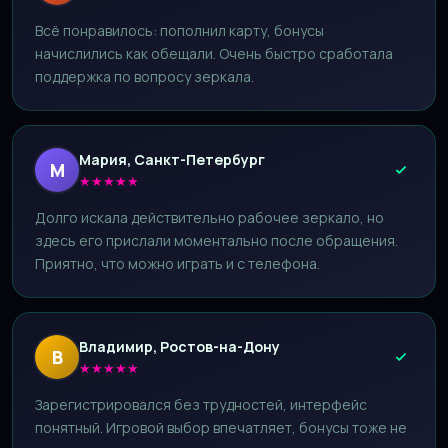
Всё понравилось: пополнил карту, бонусы
начислились как обещали. Очень быстро сработала
поддержка по вопросу зеркала.
Мария, Санкт-Петербург
М
★
★
★
★
★
Долго искала действительно рабочее зеркало, но
здесь его прислали моментально после обращения.
Приятно, что можно играть и с телефона.
Владимир, Ростов-на-Дону
В
★
★
★
★
★
Зарегистрировался без трудностей, интерфейс
понятный. Игровой выбор впечатляет, бонусы тоже не