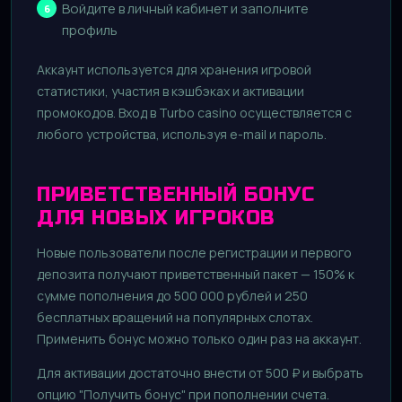
Войдите в личный кабинет и заполните
профиль
Аккаунт используется для хранения игровой
статистики, участия в кэшбэках и активации
промокодов. Вход в Turbo casino осуществляется с
любого устройства, используя e-mail и пароль.
ПРИВЕТСТВЕННЫЙ БОНУС
ДЛЯ НОВЫХ ИГРОКОВ
Новые пользователи после регистрации и первого
депозита получают приветственный пакет — 150% к
сумме пополнения до 500 000 рублей и 250
бесплатных вращений на популярных слотах.
Применить бонус можно только один раз на аккаунт.
Для активации достаточно внести от 500 ₽ и выбрать
опцию "Получить бонус" при пополнении счета.