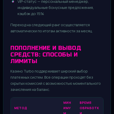
VIP-статус — персональный менеджер,
индивидуальные бонусные предложения,
кэшбэк до 15%
Переход на следующий ранг осуществляется
автоматически по итогам активности за месяц.
ПОПОЛНЕНИЕ И ВЫВОД
СРЕДСТВ: СПОСОБЫ И
ЛИМИТЫ
Казино Turbo поддерживает широкий выбор
платежных систем. Все операции проходят без
скрытых комиссий с возможностью моментального
зачисления на баланс.
МИН
ВРЕМЯ
МЕТОД
ИМУ
ОБРАБОТК
М
И