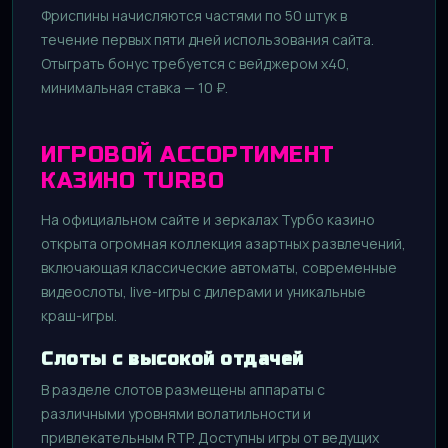
Фриспины начисляются частями по 50 штук в
течение первых пяти дней использования сайта.
Отыграть бонус требуется с вейджером x40,
минимальная ставка — 10 ₽.
ИГРОВОЙ АССОРТИМЕНТ
КАЗИНО TURBO
На официальном сайте и зеркалах Турбо казино
открыта огромная коллекция азартных развлечений,
включающая классические автоматы, современные
видеослоты, live-игры с дилерами и уникальные
краш-игры.
Слоты с высокой отдачей
В разделе слотов размещены аппараты с
различными уровнями волатильности и
привлекательным RTP. Доступны игры от ведущих