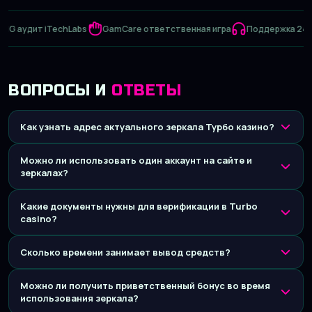
удит iTechLabs
GamCare ответственная игра
Поддержка 24/7
В
ВОПРОСЫ И
ОТВЕТЫ
Как узнать адрес актуального зеркала Турбо казино?
Можно ли использовать один аккаунт на сайте и
зеркалах?
Какие документы нужны для верификации в Turbo
casino?
Сколько времени занимает вывод средств?
Можно ли получить приветственный бонус во время
использования зеркала?