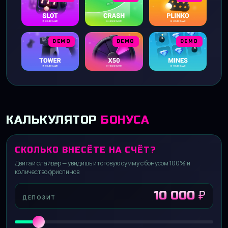
DEMO
DEMO
DEMO
КАЛЬКУЛЯТОР
БОНУСА
СКОЛЬКО ВНЕСЁТЕ НА СЧЁТ?
Двигай слайдер — увидишь итоговую сумму с бонусом 100% и
количество фриспинов
10 000 ₽
ДЕПОЗИТ