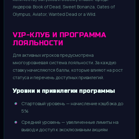
лидеров: Book of Dead, Sweet Bonanza, Gates of
Olympus, Aviator, Wanted Dead or a Wild.
VIP-КЛУБ И ПРОГРАММА
ЛОЯЛЬНОСТИ
Для активных игроков предусмотрена
многоуровневая система лояльности. За каждую
ставку начисляются баллы, которые влияют на рост
статуса и перечень доступных привилегий.
Уровни и привилегии программы
Стартовый уровень — начисление кэшбэка до
5%
Средний уровень — увеличенные лимиты на
вывод и доступ к эксклюзивным акциям