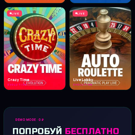
LIVE
LIVE
Crazy Time
Live Lobby
EVOLUTION
EVOLUTION
DEMO MODE · 0 ₽
ПОПРОБУЙ
БЕСПЛАТНО