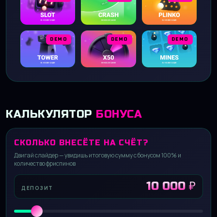
DEMO
DEMO
DEMO
КАЛЬКУЛЯТОР
БОНУСА
СКОЛЬКО ВНЕСЁТЕ НА СЧЁТ?
Двигай слайдер — увидишь итоговую сумму с бонусом 100% и
количество фриспинов
10 000 ₽
ДЕПОЗИТ