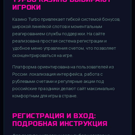
ИГРОКИ
Казино Turbo привлекает гибкой системой бонусов,
широкой линейкой слотов и моментальным
реагированием службы поддержки. На сайте
реализована простая система регистрации и
удобное меню управления счетом, что позволяет
сконцентрироваться на игре.
Платформа ориентирована на пользователей из
России: локализация интерфейса, работа с
рублевыми счетами и регулярные акции под
российские праздники делают сайт максимально
комфортным для игры в стране.
РЕГИСТРАЦИЯ И ВХОД:
ПОДРОБНАЯ ИНСТРУКЦИЯ