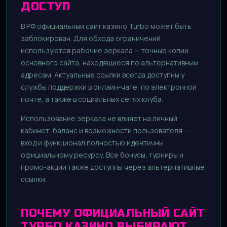
UR
ДОСТУП
В РФ официальный сайт казино Turbo может быть
заблокирован. Для обхода ограничений
используются рабочие зеркала — точные копии
основного сайта, находящиеся по альтернативным
адресам. Актуальные ссылки всегда доступны у
службы поддержки в онлайн-чате, по электронной
почте, а также в социальных сетях клуба.
Использование зеркала не влияет на личный
кабинет, баланс и возможности пользователя —
вход и функционал полностью идентичны
официальному ресурсу. Все бонусы, турниры и
промо-акции также доступны через альтернативные
ссылки.
ПОЧЕМУ ОФИЦИАЛЬНЫЙ САЙТ
ТУРБО КАЗИНО ВЫБИРАЮТ