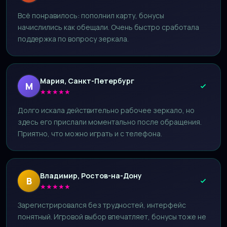
Всё понравилось: пополнил карту, бонусы
начислились как обещали. Очень быстро сработала
поддержка по вопросу зеркала.
Мария, Санкт-Петербург
М
★
★
★
★
★
Долго искала действительно рабочее зеркало, но
здесь его прислали моментально после обращения.
Приятно, что можно играть и с телефона.
Владимир, Ростов-на-Дону
В
★
★
★
★
★
Зарегистрировался без трудностей, интерфейс
понятный. Игровой выбор впечатляет, бонусы тоже не