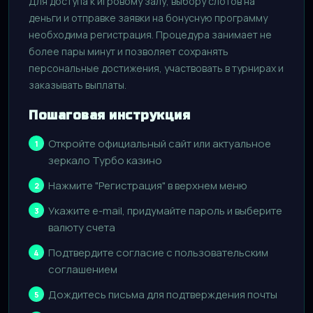
Для доступа к игровому залу, выбору слотов на
деньги и отправке заявки на бонусную программу
необходима регистрация. Процедура занимает не
более пары минут и позволяет сохранять
персональные достижения, участвовать в турнирах и
заказывать выплаты.
Пошаговая инструкция
Откройте официальный сайт или актуальное
зеркало Турбо казино
Нажмите "Регистрация" в верхнем меню
Укажите e-mail, придумайте пароль и выберите
валюту счета
Подтвердите согласие с пользовательским
соглашением
Дождитесь письма для подтверждения почты