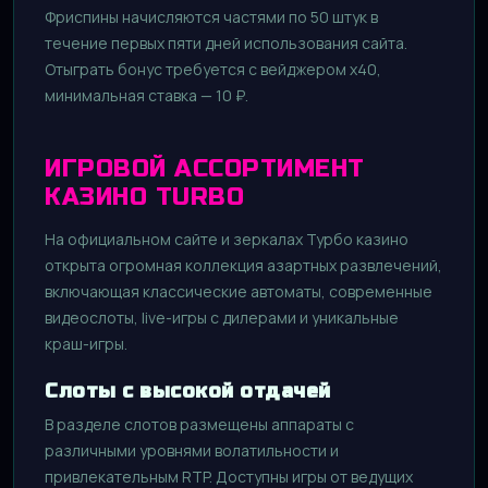
Фриспины начисляются частями по 50 штук в
течение первых пяти дней использования сайта.
Отыграть бонус требуется с вейджером x40,
минимальная ставка — 10 ₽.
ИГРОВОЙ АССОРТИМЕНТ
КАЗИНО TURBO
На официальном сайте и зеркалах Турбо казино
открыта огромная коллекция азартных развлечений,
включающая классические автоматы, современные
видеослоты, live-игры с дилерами и уникальные
краш-игры.
Слоты с высокой отдачей
В разделе слотов размещены аппараты с
различными уровнями волатильности и
привлекательным RTP. Доступны игры от ведущих