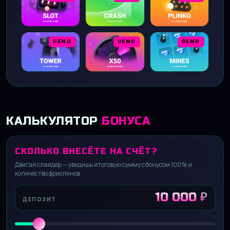
DEMO
DEMO
DEMO
КАЛЬКУЛЯТОР
БОНУСА
СКОЛЬКО ВНЕСЁТЕ НА СЧЁТ?
Двигай слайдер — увидишь итоговую сумму с бонусом 100% и
количество фриспинов
10 000 ₽
ДЕПОЗИТ