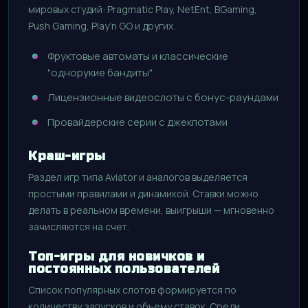
мировых студий: Pragmatic Play, NetEnt, BGaming,
Push Gaming, Play’n GO и других.
Фруктовые автоматы и классические
"однорукие бандиты"
Лицензионные видеослоты с бонус-раундами
Провайдерские серии с джекпотами
Краш-игры
Раздел игр типа Aviator и аналогов выделяется
простыми правилами и динамикой. Ставки можно
делать в реальном времени, выигрыши — мгновенно
зачисляются на счет.
Топ-игры для новичков и
постоянных пользователей
Список популярных слотов формируется по
количеству запусков и объему ставок. Среди