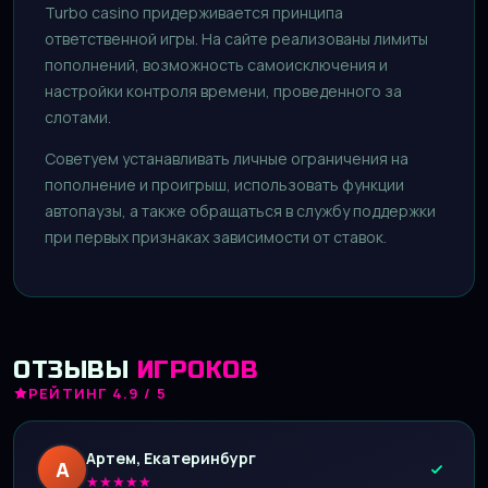
Turbo casino придерживается принципа
ответственной игры. На сайте реализованы лимиты
пополнений, возможность самоисключения и
настройки контроля времени, проведенного за
слотами.
Советуем устанавливать личные ограничения на
пополнение и проигрыш, использовать функции
автопаузы, а также обращаться в службу поддержки
при первых признаках зависимости от ставок.
ОТЗЫВЫ
ИГРОКОВ
РЕЙТИНГ 4.9 / 5
Артем, Екатеринбург
А
★
★
★
★
★