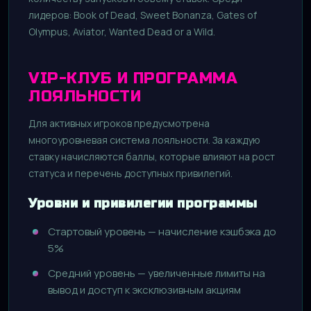
лидеров: Book of Dead, Sweet Bonanza, Gates of
Olympus, Aviator, Wanted Dead or a Wild.
VIP-КЛУБ И ПРОГРАММА
ЛОЯЛЬНОСТИ
Для активных игроков предусмотрена
многоуровневая система лояльности. За каждую
ставку начисляются баллы, которые влияют на рост
статуса и перечень доступных привилегий.
Уровни и привилегии программы
Стартовый уровень — начисление кэшбэка до
5%
Средний уровень — увеличенные лимиты на
вывод и доступ к эксклюзивным акциям