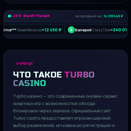
LIVE ВЫИГРЫШИ
за последний час ·
14 218 540 ₽
+12 450 ₽
+240 015 ₽
*
Валерий
·
Sweet Bonanza
·
Crazy Time
В
L
О БРЕНДЕ
ЧТО ТАКОЕ
TURBO
CASINO
Турбо казино — это современный онлайн-сервис
азартных игр с возможностью обхода
блокировок через зеркала. Официальный сайт
Turbo casino предоставляет игрокам широкий
выбор развлечений, мгновенную регистрацию и