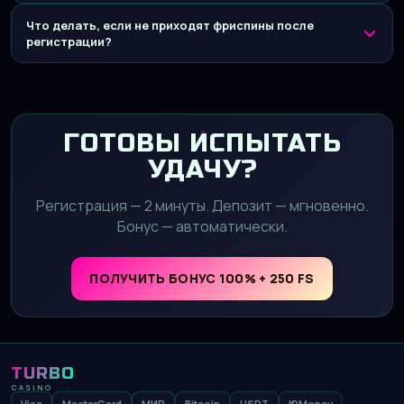
Что делать, если не приходят фриспины после
регистрации?
ГОТОВЫ ИСПЫТАТЬ
УДАЧУ?
Регистрация — 2 минуты. Депозит — мгновенно.
Бонус — автоматически.
ПОЛУЧИТЬ БОНУС 100% + 250 FS
TURBO
CASINO
Visa
MasterCard
МИР
Bitcoin
USDT
ЮMoney