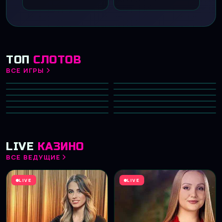
ТОП
СЛОТОВ
ВСЕ ИГРЫ
Gates of Olympus 1000
Big Bass Bonanza
HOT
Diamond of Jungle
Aztec Clusters
NEW
PRAGMATIC PLAY
PRAGMATIC PLAY
Divine Divas
Dreamshock
TOP
NETENT
PRAGMATIC PLAY
Hot Fruit
Phoenix Rising
NEW
PLAY’N GO
NETENT
Fruit Machine
Capymania Yellow
HOT
MICROGAMING
PLAY’N GO
Big Win x25
Fab Farm
MICROGAMING
PRAGMATIC PLAY
NETENT
PLAY’N GO
LIVE
КАЗИНО
ВСЕ ВЕДУЩИЕ
LIVE
LIVE