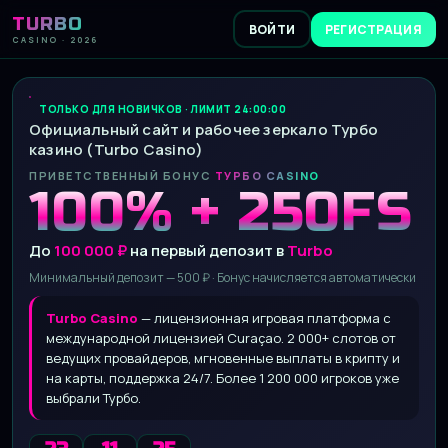
TURBO
ВОЙТИ
РЕГИСТРАЦИЯ
CASINO · 2026
ТОЛЬКО ДЛЯ НОВИЧКОВ · ЛИМИТ 24:00:00
Официальный сайт и рабочее зеркало Турбо
казино (Turbo Casino)
ПРИВЕТСТВЕННЫЙ БОНУС
ТУРБО CASINO
100% + 250FS
До
100 000 ₽
на первый депозит в
Turbo
Минимальный депозит — 500 ₽ · Бонус начисляется автоматически
Turbo Casino
— лицензионная игровая платформа с
международной лицензией Curaçao. 2 000+ слотов от
ведущих провайдеров, мгновенные выплаты в крипту и
на карты, поддержка 24/7. Более 1 200 000 игроков уже
выбрали Турбо.