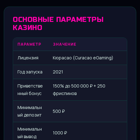
ОСНОВНЫЕ ПАРАМЕТРЫ
КАЗИНО
ПАРАМЕТР
ЗНАЧЕНИЕ
Лицензия
Кюрасао (Curacao eGaming)
Год запуска
2021
Приветстве
150% до 500 000 ₽ + 250
нный бонус
фриспинов
Минимальн
500 ₽
ый депозит
Минимальн
1000 ₽
ый вывод