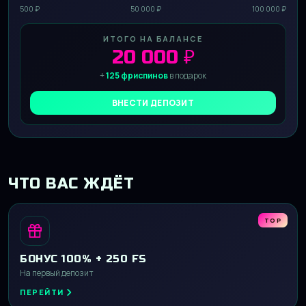
500 ₽
50 000 ₽
100 000 ₽
ИТОГО НА БАЛАНСЕ
20 000 ₽
+
125 фриспинов
в подарок
ВНЕСТИ ДЕПОЗИТ
ЧТО ВАС ЖДЁТ
TOP
БОНУС 100% + 250 FS
На первый депозит
ПЕРЕЙТИ