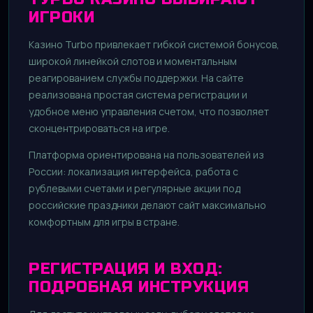
ИГРОКИ
Казино Turbo привлекает гибкой системой бонусов,
широкой линейкой слотов и моментальным
реагированием службы поддержки. На сайте
реализована простая система регистрации и
удобное меню управления счетом, что позволяет
сконцентрироваться на игре.
Платформа ориентирована на пользователей из
России: локализация интерфейса, работа с
рублевыми счетами и регулярные акции под
российские праздники делают сайт максимально
комфортным для игры в стране.
РЕГИСТРАЦИЯ И ВХОД:
ПОДРОБНАЯ ИНСТРУКЦИЯ