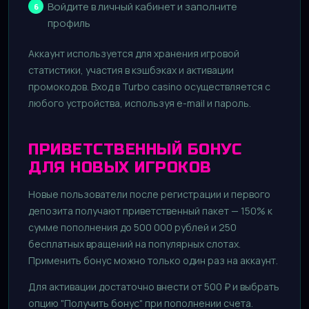
Войдите в личный кабинет и заполните
профиль
Аккаунт используется для хранения игровой
статистики, участия в кэшбэках и активации
промокодов. Вход в Turbo casino осуществляется с
любого устройства, используя e-mail и пароль.
ПРИВЕТСТВЕННЫЙ БОНУС
ДЛЯ НОВЫХ ИГРОКОВ
Новые пользователи после регистрации и первого
депозита получают приветственный пакет — 150% к
сумме пополнения до 500 000 рублей и 250
бесплатных вращений на популярных слотах.
Применить бонус можно только один раз на аккаунт.
Для активации достаточно внести от 500 ₽ и выбрать
опцию "Получить бонус" при пополнении счета.