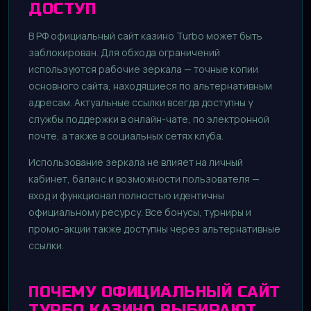
UR
ДОСТУП
В РФ официальный сайт казино Turbo может быть
заблокирован. Для обхода ограничений
используются рабочие зеркала — точные копии
основного сайта, находящиеся по альтернативным
адресам. Актуальные ссылки всегда доступны у
службы поддержки в онлайн-чате, по электронной
почте, а также в социальных сетях клуба.
Использование зеркала не влияет на личный
кабинет, баланс и возможности пользователя —
вход и функционал полностью идентичны
официальному ресурсу. Все бонусы, турниры и
промо-акции также доступны через альтернативные
ссылки.
ПОЧЕМУ ОФИЦИАЛЬНЫЙ САЙТ
ТУРБО КАЗИНО ВЫБИРАЮТ