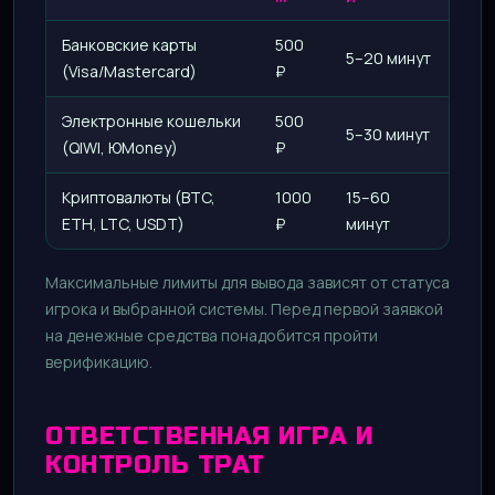
Банковские карты
500
5–20 минут
(Visa/Mastercard)
₽
Электронные кошельки
500
5–30 минут
(QIWI, ЮMoney)
₽
Криптовалюты (BTC,
1000
15–60
ETH, LTC, USDT)
₽
минут
Максимальные лимиты для вывода зависят от статуса
игрока и выбранной системы. Перед первой заявкой
на денежные средства понадобится пройти
верификацию.
ОТВЕТСТВЕННАЯ ИГРА И
КОНТРОЛЬ ТРАТ