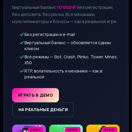
Виртуальный баланс
10 000 ₽
. Без регистрации,
без депозита, без риска. Все механики,
мультипликаторы и бонусы — как в реальной игре.
Без регистрации и e-mail
Виртуальный баланс — обновляется одним
кликом
Все режимы — Slot, Crash, Plinko, Tower, Mines,
X50
RTP, волатильность и механики — как в
реальной
ИГРАТЬ В ДЕМО
НА РЕАЛЬНЫЕ ДЕНЬГИ
DEMO
DEMO
DEMO