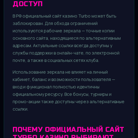
UR
ДОСТУП
В РФ официальный сайт казино Turbo может быть
заблокирован. Для обхода ограничений
используются рабочие зеркала — точные копии
основного сайта, находящиеся по альтернативным
адресам. Актуальные ссылки всегда доступны у
службы поддержки в онлайн-чате, по электронной
почте, а также в социальных сетях клуба.
Использование зеркала не влияет на личный
кабинет, баланс и возможности пользователя —
вход и функционал полностью идентичны
официальному ресурсу. Все бонусы, турниры и
промо-акции также доступны через альтернативные
ссылки.
ПОЧЕМУ ОФИЦИАЛЬНЫЙ САЙТ
ТУРБО КАЗИНО ВЫБИРАЮТ