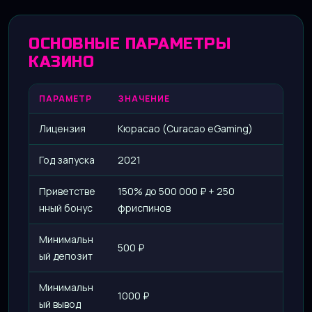
ОСНОВНЫЕ ПАРАМЕТРЫ
КАЗИНО
ПАРАМЕТР
ЗНАЧЕНИЕ
Лицензия
Кюрасао (Curacao eGaming)
Год запуска
2021
Приветстве
150% до 500 000 ₽ + 250
нный бонус
фриспинов
Минимальн
500 ₽
ый депозит
Минимальн
1000 ₽
ый вывод