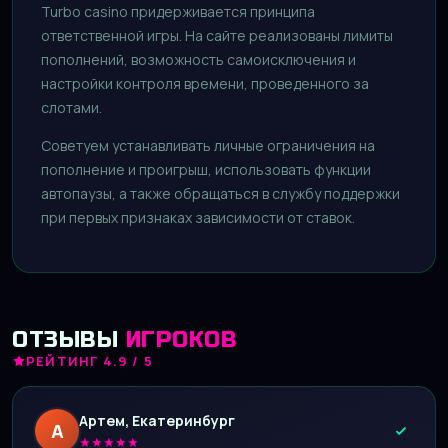
Turbo casino придерживается принципа
ответственной игры. На сайте реализованы лимиты
пополнений, возможность самоисключения и
настройки контроля времени, проведенного за
слотами.
Советуем устанавливать личные ограничения на
пополнение и проигрыш, использовать функции
автопаузы, а также обращаться в службу поддержки
при первых признаках зависимости от ставок.
ОТЗЫВЫ
ИГРОКОВ
РЕЙТИНГ 4.9 / 5
Артем, Екатеринбург
А
★
★
★
★
★