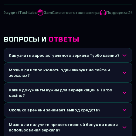
дит iTechLabs
GamCare ответственная игра
Поддержка 24/7
Вы
ВОПРОСЫ И
ОТВЕТЫ
Как узнать адрес актуального зеркала Турбо казино?
Можно ли использовать один аккаунт на сайте и
зеркалах?
Какие документы нужны для верификации в Turbo
casino?
Сколько времени занимает вывод средств?
Можно ли получить приветственный бонус во время
использования зеркала?