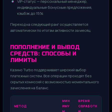
VIP-статус — персональный менеджер,
индивидуальные бонусные предложения,
кэшбэк до 15%
Переход на следующий ранг осуществляется
автоматически по итогам активности за месяц.
ПОПОЛНЕНИЕ И ВЫВОД
СРЕДСТВ: СПОСОБЫ И
ЛИМИТЫ
Казино Turbo поддерживает широкий выбор
платежных систем. Все операции проходят без
скрытых комиссий с возможностью моментального
зачисления на баланс.
МИН
ВРЕМЯ
МЕТОД
ИМУ
ОБРАБОТК
М
И