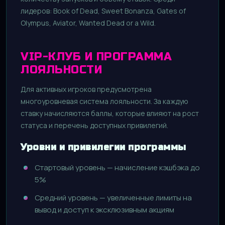
лидеров: Book of Dead, Sweet Bonanza, Gates of
Olympus, Aviator, Wanted Dead or a Wild.
VIP-КЛУБ И ПРОГРАММА
ЛОЯЛЬНОСТИ
Для активных игроков предусмотрена
многоуровневая система лояльности. За каждую
ставку начисляются баллы, которые влияют на рост
статуса и перечень доступных привилегий.
Уровни и привилегии программы
Стартовый уровень — начисление кэшбэка до
5%
Средний уровень — увеличенные лимиты на
вывод и доступ к эксклюзивным акциям