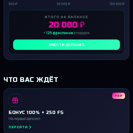
500 ₽
50 000 ₽
100 000 ₽
ИТОГО НА БАЛАНСЕ
20 000 ₽
+
125 фриспинов
в подарок
ВНЕСТИ ДЕПОЗИТ
ЧТО ВАС ЖДЁТ
TOP
БОНУС 100% + 250 FS
На первый депозит
ПЕРЕЙТИ