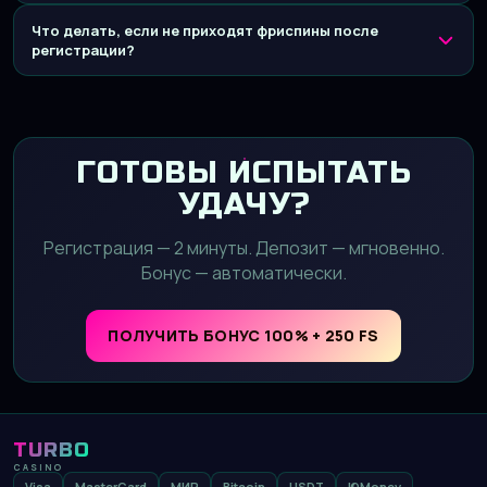
Что делать, если не приходят фриспины после
регистрации?
ГОТОВЫ ИСПЫТАТЬ
УДАЧУ?
Регистрация — 2 минуты. Депозит — мгновенно.
Бонус — автоматически.
ПОЛУЧИТЬ БОНУС 100% + 250 FS
TURBO
CASINO
Visa
MasterCard
МИР
Bitcoin
USDT
ЮMoney