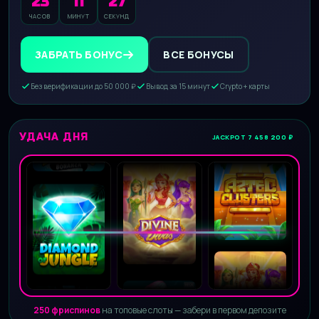
23
11
25
ЧАСОВ
МИНУТ
СЕКУНД
ЗАБРАТЬ БОНУС
ВСЕ БОНУСЫ
Без верификации до 50 000 ₽
Вывод за 15 минут
Crypto + карты
УДАЧА ДНЯ
JACKPOT 7 458 200 ₽
250 фриспинов
на топовые слоты — забери в первом депозите