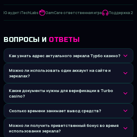
удит iTechLabs
GamCare ответственная игра
Поддержка 24/7
В
ВОПРОСЫ И
ОТВЕТЫ
Как узнать адрес актуального зеркала Турбо казино?
Можно ли использовать один аккаунт на сайте и
зеркалах?
Какие документы нужны для верификации в Turbo
casino?
Сколько времени занимает вывод средств?
Можно ли получить приветственный бонус во время
использования зеркала?