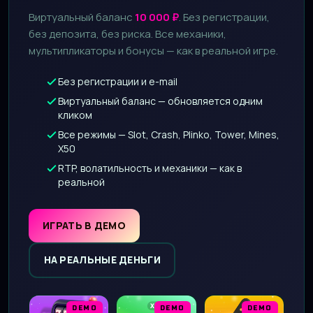
Виртуальный баланс
10 000 ₽
. Без регистрации,
без депозита, без риска. Все механики,
мультипликаторы и бонусы — как в реальной игре.
Без регистрации и e-mail
Виртуальный баланс — обновляется одним
кликом
Все режимы — Slot, Crash, Plinko, Tower, Mines,
X50
RTP, волатильность и механики — как в
реальной
ИГРАТЬ В ДЕМО
НА РЕАЛЬНЫЕ ДЕНЬГИ
DEMO
DEMO
DEMO