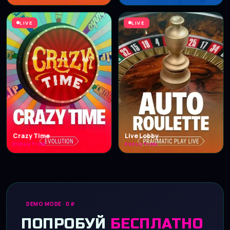
LIVE
LIVE
Crazy Time
Live Lobby
EVOLUTION
EVOLUTION
DEMO MODE · 0 ₽
ПОПРОБУЙ
БЕСПЛАТНО