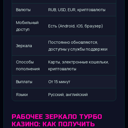
Валюты
RUB, USD, EUR, криптовалюты
Мобильный
Есть (Android, iOS, браузер)
доступ
Постоянно обновляются,
Зеркала
доступны у службы поддержки
Способы
Карты, электронные кошельки,
пополнения
криптовалюты
Выплаты
От 15 минут
Языки
Русский, английский
РАБОЧЕЕ ЗЕРКАЛО ТУРБО
КАЗИНО: КАК ПОЛУЧИТЬ