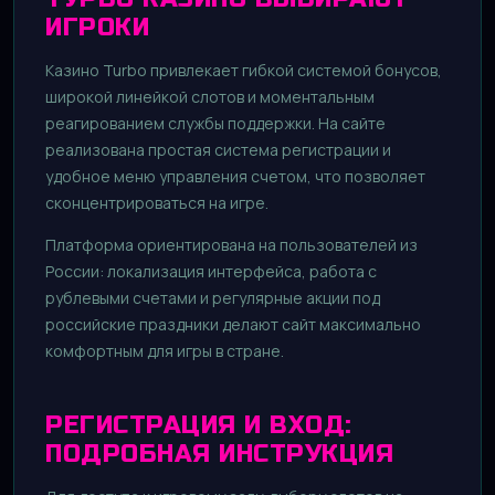
ИГРОКИ
Казино Turbo привлекает гибкой системой бонусов,
широкой линейкой слотов и моментальным
реагированием службы поддержки. На сайте
реализована простая система регистрации и
удобное меню управления счетом, что позволяет
сконцентрироваться на игре.
Платформа ориентирована на пользователей из
России: локализация интерфейса, работа с
рублевыми счетами и регулярные акции под
российские праздники делают сайт максимально
комфортным для игры в стране.
РЕГИСТРАЦИЯ И ВХОД:
ПОДРОБНАЯ ИНСТРУКЦИЯ