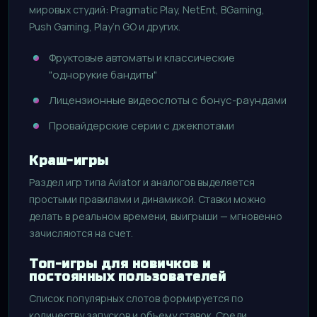
мировых студий: Pragmatic Play, NetEnt, BGaming,
Push Gaming, Play’n GO и других.
Фруктовые автоматы и классические
"однорукие бандиты"
Лицензионные видеослоты с бонус-раундами
Провайдерские серии с джекпотами
Краш-игры
Раздел игр типа Aviator и аналогов выделяется
простыми правилами и динамикой. Ставки можно
делать в реальном времени, выигрыши — мгновенно
зачисляются на счет.
Топ-игры для новичков и
постоянных пользователей
Список популярных слотов формируется по
количеству запусков и объему ставок. Среди