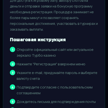
Для доступа к игровому залу, выбору слотов на
деньги и отправке заявки на бонусную программу
необходима регистрация. Процедура занимает не
более пары минут и позволяет сохранять
персональные достижения, участвовать в турнирах и
заказывать выплаты.
Пошаговая инструкция
Откройте официальный сайт или актуальное
зеркало Турбо казино
Нажмите "Регистрация" в верхнем меню
Укажите e-mail, придумайте пароль и выберите
валюту счета
Подтвердите согласие с пользовательским
соглашением
Дождитесь письма для подтверждения почты