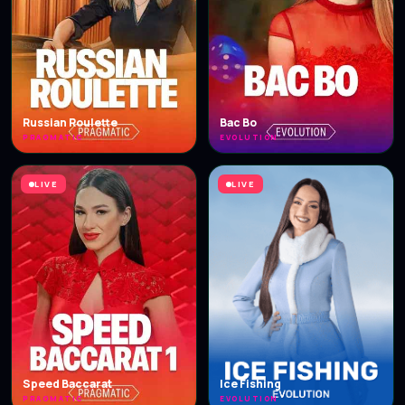
Russian Roulette
Bac Bo
PRAGMATIC
EVOLUTION
LIVE
LIVE
Speed Baccarat
Ice Fishing
PRAGMATIC
EVOLUTION