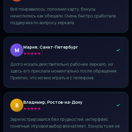
Всё понравилось: пополнил карту, бонусы
начислились как обещали. Очень быстро сработала
поддержка по вопросу зеркала.
Мария, Санкт-Петербург
М
★
★
★
★
★
Долго искала действительно рабочее зеркало, но
здесь его прислали моментально после обращения.
Приятно, что можно играть и с телефона.
Владимир, Ростов-на-Дону
В
★
★
★
★
★
Зарегистрировался без трудностей, интерфейс
понятный. Игровой выбор впечатляет, бонусы тоже не