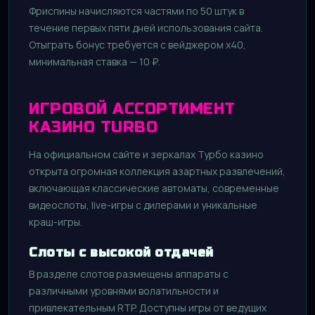
Фриспины начисляются частями по 50 штук в
течение первых пяти дней использования сайта.
Отыграть бонус требуется с вейджером x40,
минимальная ставка — 10 ₽.
ИГРОВОЙ АССОРТИМЕНТ
КАЗИНО TURBO
На официальном сайте и зеркалах Турбо казино
открыта огромная коллекция азартных развлечений,
включающая классические автоматы, современные
видеослоты, live-игры с дилерами и уникальные
краш-игры.
Слоты с высокой отдачей
В разделе слотов размещены аппараты с
различными уровнями волатильности и
привлекательным RTP. Доступны игры от ведущих