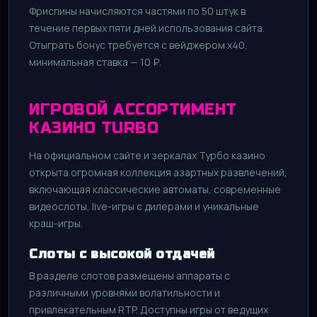
Фриспины начисляются частями по 50 штук в
течение первых пяти дней использования сайта.
Отыграть бонус требуется с вейджером x40,
минимальная ставка — 10 ₽.
ИГРОВОЙ АССОРТИМЕНТ
КАЗИНО TURBO
На официальном сайте и зеркалах Турбо казино
открыта огромная коллекция азартных развлечений,
включающая классические автоматы, современные
видеослоты, live-игры с дилерами и уникальные
краш-игры.
Слоты с высокой отдачей
В разделе слотов размещены аппараты с
различными уровнями волатильности и
привлекательным RTP. Доступны игры от ведущих