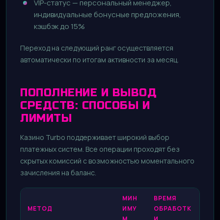
VIP-статус — персональный менеджер,
индивидуальные бонусные предложения,
кэшбэк до 15%
Переход на следующий ранг осуществляется
автоматически по итогам активности за месяц.
ПОПОЛНЕНИЕ И ВЫВОД
СРЕДСТВ: СПОСОБЫ И
ЛИМИТЫ
Казино Turbo поддерживает широкий выбор
платежных систем. Все операции проходят без
скрытых комиссий с возможностью моментального
зачисления на баланс.
МИН
ВРЕМЯ
МЕТОД
ИМУ
ОБРАБОТК
М
И