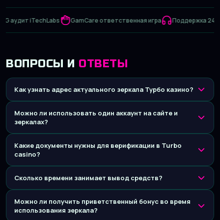
дит iTechLabs
GamCare ответственная игра
Поддержка 24/7
В
ВОПРОСЫ И
ОТВЕТЫ
Как узнать адрес актуального зеркала Турбо казино?
Можно ли использовать один аккаунт на сайте и
зеркалах?
Какие документы нужны для верификации в Turbo
casino?
Сколько времени занимает вывод средств?
Можно ли получить приветственный бонус во время
использования зеркала?