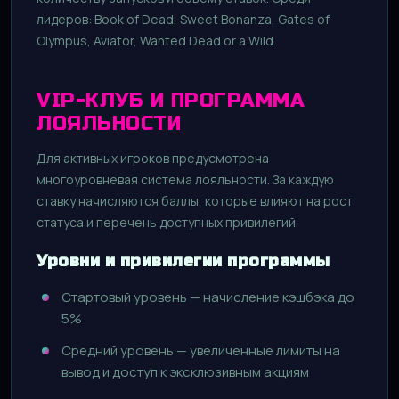
лидеров: Book of Dead, Sweet Bonanza, Gates of
Olympus, Aviator, Wanted Dead or a Wild.
VIP-КЛУБ И ПРОГРАММА
ЛОЯЛЬНОСТИ
Для активных игроков предусмотрена
многоуровневая система лояльности. За каждую
ставку начисляются баллы, которые влияют на рост
статуса и перечень доступных привилегий.
Уровни и привилегии программы
Стартовый уровень — начисление кэшбэка до
5%
Средний уровень — увеличенные лимиты на
вывод и доступ к эксклюзивным акциям