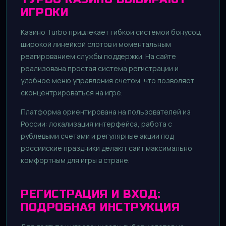
ИГРОКИ
Казино Turbo привлекает гибкой системой бонусов,
широкой линейкой слотов и моментальным
реагированием службы поддержки. На сайте
реализована простая система регистрации и
удобное меню управления счетом, что позволяет
сконцентрироваться на игре.
Платформа ориентирована на пользователей из
России: локализация интерфейса, работа с
рублевыми счетами и регулярные акции под
российские праздники делают сайт максимально
комфортным для игры в стране.
РЕГИСТРАЦИЯ И ВХОД:
ПОДРОБНАЯ ИНСТРУКЦИЯ