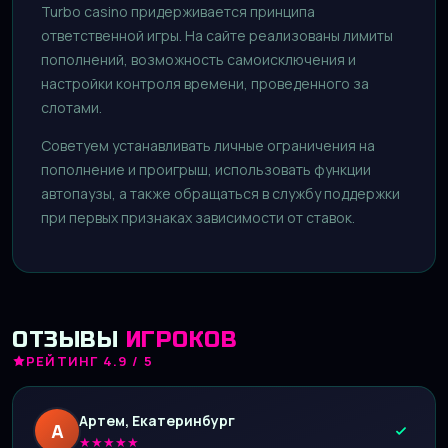
Turbo casino придерживается принципа
ответственной игры. На сайте реализованы лимиты
пополнений, возможность самоисключения и
настройки контроля времени, проведенного за
слотами.
Советуем устанавливать личные ограничения на
пополнение и проигрыш, использовать функции
автопаузы, а также обращаться в службу поддержки
при первых признаках зависимости от ставок.
ОТЗЫВЫ
ИГРОКОВ
РЕЙТИНГ 4.9 / 5
Артем, Екатеринбург
А
★
★
★
★
★