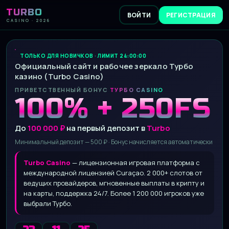
TURBO
ВОЙТИ
РЕГИСТРАЦИЯ
CASINO · 2026
ТОЛЬКО ДЛЯ НОВИЧКОВ · ЛИМИТ 24:00:00
Официальный сайт и рабочее зеркало Турбо
казино (Turbo Casino)
ПРИВЕТСТВЕННЫЙ БОНУС
ТУРБО CASINO
100% + 250FS
До
100 000 ₽
на первый депозит в
Turbo
Минимальный депозит — 500 ₽ · Бонус начисляется автоматически
Turbo Casino
— лицензионная игровая платформа с
международной лицензией Curaçao. 2 000+ слотов от
ведущих провайдеров, мгновенные выплаты в крипту и
на карты, поддержка 24/7. Более 1 200 000 игроков уже
выбрали Турбо.