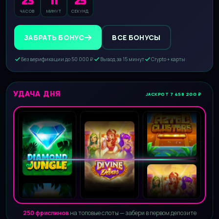
23
11
24
ЧАСОВ
МИНУТ
СЕКУНД
ЗАБРАТЬ БОНУС
ВСЕ БОНУСЫ
Без верификации до 50 000 ₽
Вывод за 15 минут
Crypto + карты
УДАЧА ДНЯ
JACKPOT 7 458 200 ₽
250 фриспинов
на топовые слоты — забери в первом депозите