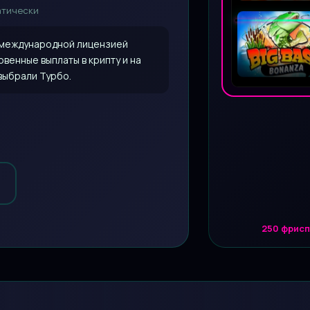
атически
 международной лицензией
овенные выплаты в крипту и на
 выбрали Турбо.
250 фрис