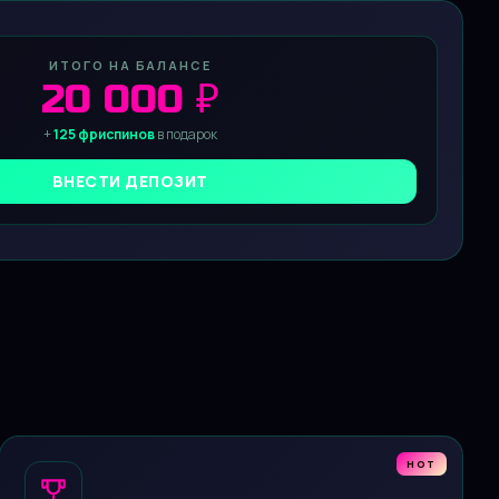
ИТОГО НА БАЛАНСЕ
20 000 ₽
+
125 фриспинов
в подарок
ВНЕСТИ ДЕПОЗИТ
HOT