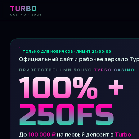
TURBO
CASINO · 2026
ТОЛЬКО ДЛЯ НОВИЧКОВ · ЛИМИТ 24:00:00
Официальный сайт и рабочее зеркало Тур
ПРИВЕТСТВЕННЫЙ БОНУС
ТУРБО CASINO
100% +
250FS
До
100 000 ₽
на первый депозит в
Turbo