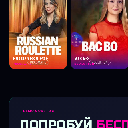
T
Russian Roulette
Bac Bo
PRAGMATIC
EVOLUTION
DEMO MODE · 0 ₽
ПОПРОБУЙ
БЕС