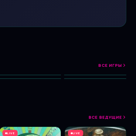
ВСЕ ИГРЫ
Divine Divas
Dreamshock
TOP
Big Win x25
Fab Farm
PLAY’N GO
NETENT
NETENT
PLAY’N GO
ВСЕ ВЕДУЩИЕ
LIVE
LIVE