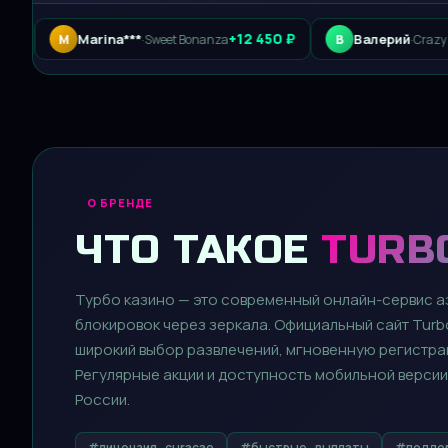
+12 450 ₽
+240 
Marina***
Валерий
·
Sweet Bonanza
В
·
Crazy Time
О БРЕНДЕ
ЧТО ТАКОЕ
TURB
Турбо казино — это современный онлайн-сервис 
блокировок через зеркала. Официальный сайт Turb
широкий выбор развлечений, мгновенную регистрац
Регулярные акции и доступность мобильной версии
России.
#лицензия_curaçao
#быстрые_выплаты
#подде