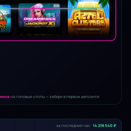
пинов
на топовые слоты — забери в первом депозите
за последний час ·
14 218 540 ₽