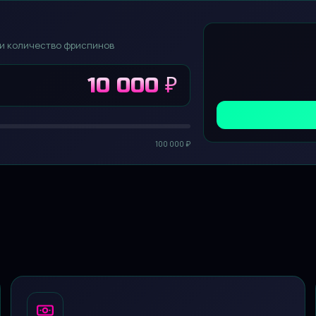
 и количество фриспинов
10 000 ₽
100 000 ₽