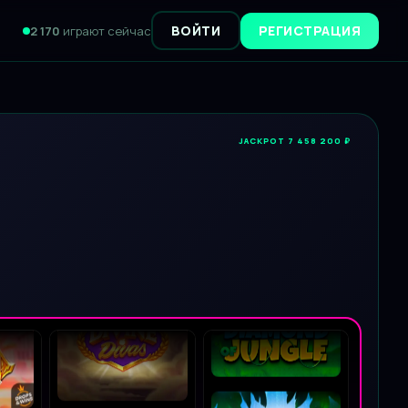
ВОЙТИ
РЕГИСТРАЦИЯ
2 170
играют сейчас
JACKPOT 7 458 200 ₽