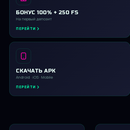
БОНУС 100% + 250 FS
На первый депозит
ПЕРЕЙТИ
СКАЧАТЬ APK
Android · iOS · Mobile
ПЕРЕЙТИ