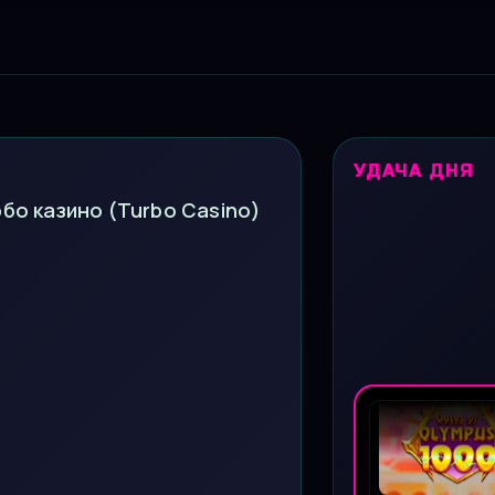
УДАЧА ДНЯ
бо казино (Turbo Casino)