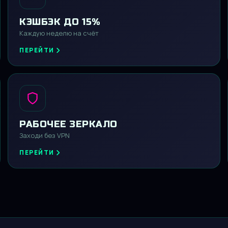
КЭШБЭК ДО 15%
Каждую неделю на счёт
ПЕРЕЙТИ
РАБОЧЕЕ ЗЕРКАЛО
Заходи без VPN
ПЕРЕЙТИ