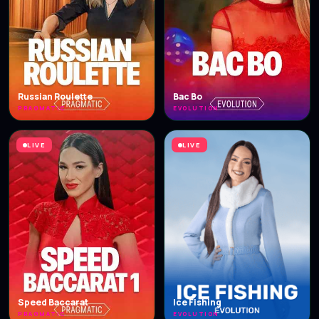
Russian Roulette
Bac Bo
PRAGMATIC
EVOLUTION
LIVE
LIVE
Speed Baccarat
Ice Fishing
PRAGMATIC
EVOLUTION