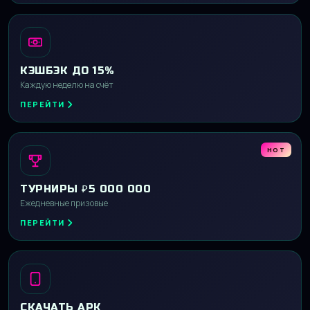
КЭШБЭК ДО 15%
Каждую неделю на счёт
ПЕРЕЙТИ
HOT
ТУРНИРЫ ₽5 000 000
Ежедневные призовые
ПЕРЕЙТИ
СКАЧАТЬ APK