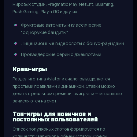
мировых студий: Pragmatic Play, NetEnt, BGaming,
Push Gaming, Play’n GO и других.
Фруктовые автоматы и классические
"однорукие бандиты"
Лицензионные видеослоты с бонус-раундами
Провайдерские серии с джекпотами
Краш-игры
Раздел игр типа Aviator и аналогов выделяется
простыми правилами и динамикой. Ставки можно
делать в реальном времени, выигрыши — мгновенно
зачисляются на счет.
Топ-игры для новичков и
постоянных пользователей
Список популярных слотов формируется по
количеству запусков и объему ставок. Среди