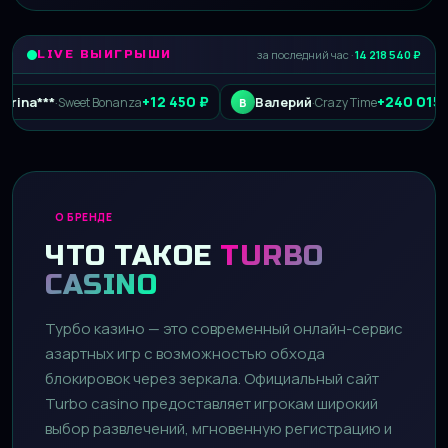
LIVE ВЫИГРЫШИ
за последний час ·
14 218 540 ₽
+12 450 ₽
+240 015 ₽
Валерий
·
Sweet Bonanza
·
Crazy Time
В
L
О БРЕНДЕ
ЧТО ТАКОЕ
TURBO
CASINO
Турбо казино — это современный онлайн-сервис
азартных игр с возможностью обхода
блокировок через зеркала. Официальный сайт
Turbo casino предоставляет игрокам широкий
выбор развлечений, мгновенную регистрацию и