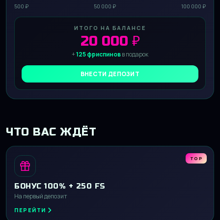
500 ₽
50 000 ₽
100 000 ₽
ИТОГО НА БАЛАНСЕ
20 000 ₽
+
125 фриспинов
в подарок
ВНЕСТИ ДЕПОЗИТ
ЧТО ВАС ЖДЁТ
TOP
БОНУС 100% + 250 FS
На первый депозит
ПЕРЕЙТИ