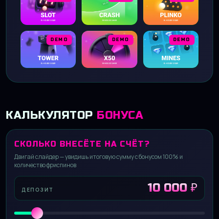
DEMO
DEMO
DEMO
КАЛЬКУЛЯТОР
БОНУСА
СКОЛЬКО ВНЕСЁТЕ НА СЧЁТ?
Двигай слайдер — увидишь итоговую сумму с бонусом 100% и
количество фриспинов
10 000 ₽
ДЕПОЗИТ