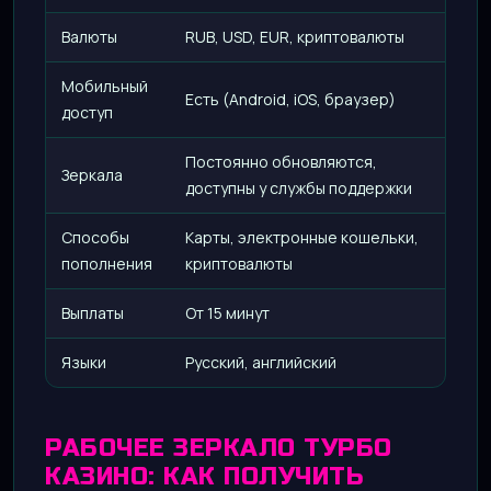
Валюты
RUB, USD, EUR, криптовалюты
Мобильный
Есть (Android, iOS, браузер)
доступ
Постоянно обновляются,
Зеркала
доступны у службы поддержки
Способы
Карты, электронные кошельки,
пополнения
криптовалюты
Выплаты
От 15 минут
Языки
Русский, английский
РАБОЧЕЕ ЗЕРКАЛО ТУРБО
КАЗИНО: КАК ПОЛУЧИТЬ