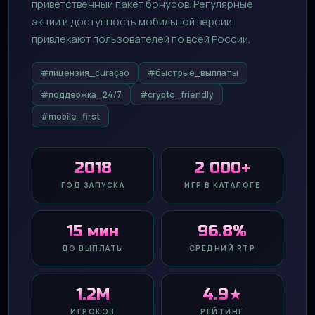
приветственный пакет бонусов. Регулярные
акции и доступность мобильной версии
привлекают пользователей по всей России.
#лицензия_curaçao
#быстрые_выплаты
#поддержка_24/7
#crypto_friendly
#mobile_first
2018
2 000+
ГОД ЗАПУСКА
ИГР В КАТАЛОГЕ
15 мин
96.8%
ДО ВЫПЛАТЫ
СРЕДНИЙ RTP
1.2M
4.9★
ИГРОКОВ
РЕЙТИНГ