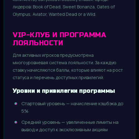
лидеров: Book of Dead, Sweet Bonanza, Gates of
Olympus, Aviator, Wanted Dead or a Wild.
VIP-КЛУБ И ПРОГРАММА
ЛОЯЛЬНОСТИ
Для активных игроков предусмотрена
многоуровневая система лояльности. За каждую
ставку начисляются баллы, которые влияют на рост
статуса и перечень доступных привилегий.
Уровни и привилегии программы
Стартовый уровень — начисление кэшбэка до
5%
Средний уровень — увеличенные лимиты на
вывод и доступ к эксклюзивным акциям