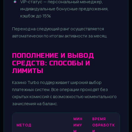
VIP-статус — персональный менеджер,
индивидуальные бонусные предложения,
кэшбэк до 15%
Переход на следующий ранг осуществляется
автоматически по итогам активности за месяц.
ПОПОЛНЕНИЕ И ВЫВОД
СРЕДСТВ: СПОСОБЫ И
ЛИМИТЫ
Казино Turbo поддерживает широкий выбор
платежных систем. Все операции проходят без
скрытых комиссий с возможностью моментального
зачисления на баланс.
МИН
ВРЕМЯ
МЕТОД
ИМУ
ОБРАБОТК
М
И