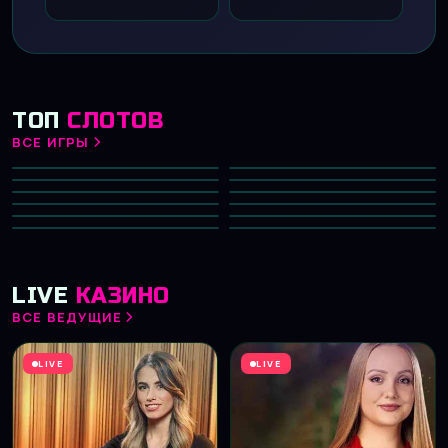
ТОП
СЛОТОВ
ВСЕ ИГРЫ
Gates of Olympus 1000
Big Bass Bonanza
HOT
Diamond of Jungle
Aztec Clusters
NEW
PRAGMATIC PLAY
PRAGMATIC PLAY
Divine Divas
Dreamshock
TOP
NETENT
PRAGMATIC PLAY
Hot Fruit
Phoenix Rising
NEW
PLAY’N GO
NETENT
Fruit Machine
Capymania Yellow
HOT
MICROGAMING
PLAY’N GO
Big Win x25
Fab Farm
MICROGAMING
PRAGMATIC PLAY
NETENT
PLAY’N GO
LIVE
КАЗИНО
ВСЕ ВЕДУЩИЕ
LIVE
LIVE