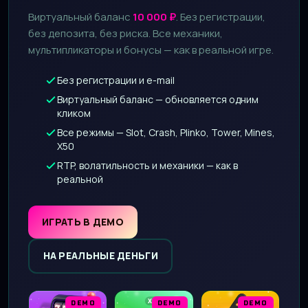
Виртуальный баланс
10 000 ₽
. Без регистрации,
без депозита, без риска. Все механики,
мультипликаторы и бонусы — как в реальной игре.
Без регистрации и e-mail
Виртуальный баланс — обновляется одним
кликом
Все режимы — Slot, Crash, Plinko, Tower, Mines,
X50
RTP, волатильность и механики — как в
реальной
ИГРАТЬ В ДЕМО
НА РЕАЛЬНЫЕ ДЕНЬГИ
DEMO
DEMO
DEMO