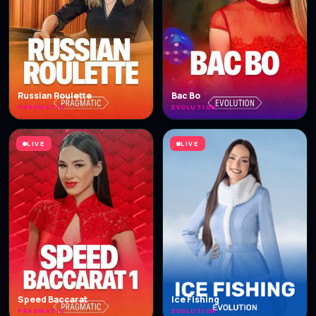
Russian Roulette
Bac Bo
PRAGMATIC
EVOLUTION
LIVE
LIVE
Speed Baccarat
Ice Fishing
PRAGMATIC
EVOLUTION