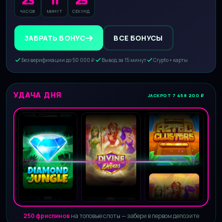
23
11
25
ЧАСОВ
МИНУТ
СЕКУНД
ЗАБРАТЬ БОНУС
ВСЕ БОНУСЫ
Без верификации до 50 000 ₽
Вывод за 15 минут
Crypto + карты
УДАЧА ДНЯ
JACKPOT 7 458 200 ₽
250 фриспинов
на топовые слоты — забери в первом депозите