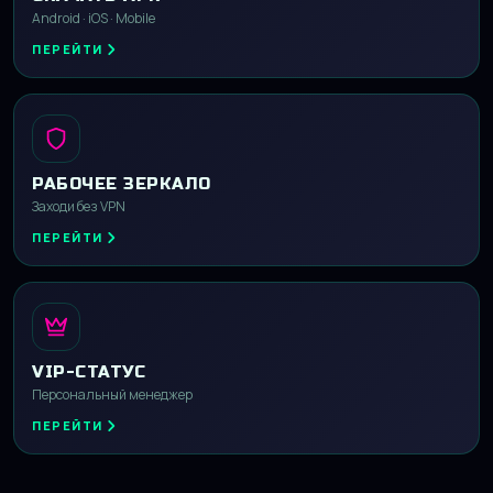
Android · iOS · Mobile
ПЕРЕЙТИ
РАБОЧЕЕ ЗЕРКАЛО
Заходи без VPN
ПЕРЕЙТИ
VIP-СТАТУС
Персональный менеджер
ПЕРЕЙТИ