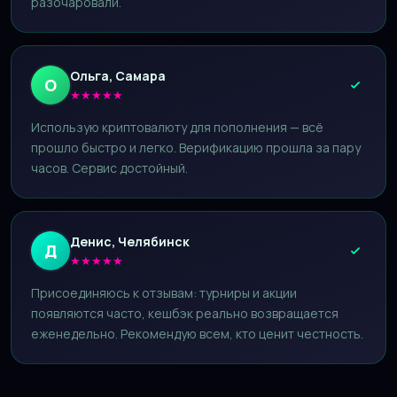
разочаровали.
Ольга, Самара
О
★
★
★
★
★
Использую криптовалюту для пополнения — всё
прошло быстро и легко. Верификацию прошла за пару
часов. Сервис достойный.
Денис, Челябинск
Д
★
★
★
★
★
Присоединяюсь к отзывам: турниры и акции
появляются часто, кешбэк реально возвращается
еженедельно. Рекомендую всем, кто ценит честность.