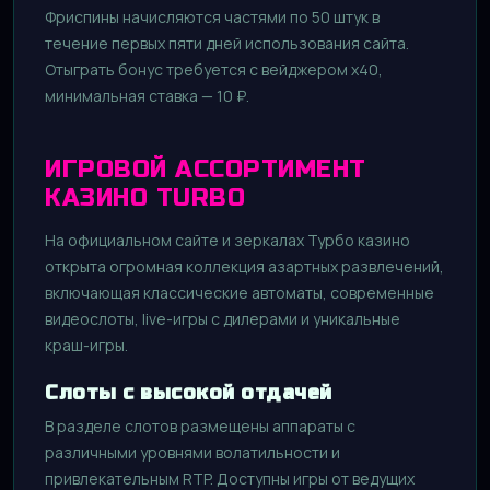
Фриспины начисляются частями по 50 штук в
течение первых пяти дней использования сайта.
Отыграть бонус требуется с вейджером x40,
минимальная ставка — 10 ₽.
ИГРОВОЙ АССОРТИМЕНТ
КАЗИНО TURBO
На официальном сайте и зеркалах Турбо казино
открыта огромная коллекция азартных развлечений,
включающая классические автоматы, современные
видеослоты, live-игры с дилерами и уникальные
краш-игры.
Слоты с высокой отдачей
В разделе слотов размещены аппараты с
различными уровнями волатильности и
привлекательным RTP. Доступны игры от ведущих