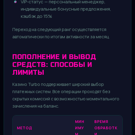
VIP-статус — персональный менеджер,
индивидуальные бонусные предложения,
кэшбэк до 15%
Переход на следующий ранг осуществляется
автоматически по итогам активности за месяц.
ПОПОЛНЕНИЕ И ВЫВОД
СРЕДСТВ: СПОСОБЫ И
ЛИМИТЫ
Казино Turbo поддерживает широкий выбор
платежных систем. Все операции проходят без
скрытых комиссий с возможностью моментального
зачисления на баланс.
МИН
ВРЕМЯ
МЕТОД
ИМУ
ОБРАБОТК
М
И