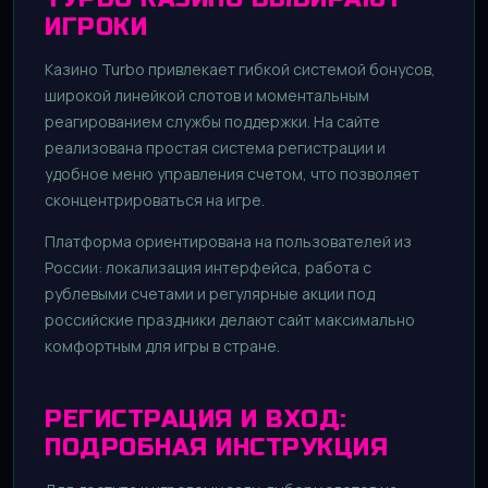
ИГРОКИ
Казино Turbo привлекает гибкой системой бонусов,
широкой линейкой слотов и моментальным
реагированием службы поддержки. На сайте
реализована простая система регистрации и
удобное меню управления счетом, что позволяет
сконцентрироваться на игре.
Платформа ориентирована на пользователей из
России: локализация интерфейса, работа с
рублевыми счетами и регулярные акции под
российские праздники делают сайт максимально
комфортным для игры в стране.
РЕГИСТРАЦИЯ И ВХОД:
ПОДРОБНАЯ ИНСТРУКЦИЯ