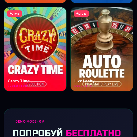
LIVE
LIVE
Crazy Time
Live Lobby
EVOLUTION
EVOLUTION
DEMO MODE · 0 ₽
ПОПРОБУЙ
БЕСПЛАТНО