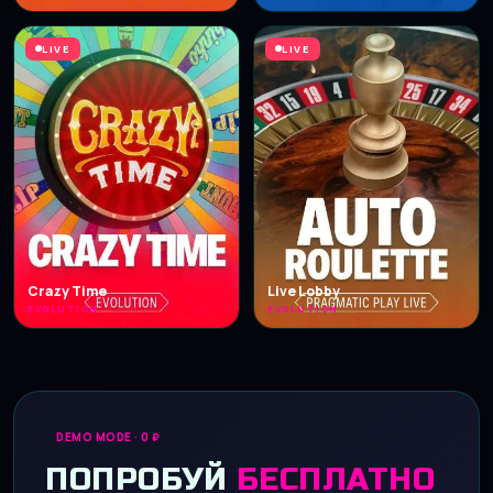
LIVE
LIVE
Crazy Time
Live Lobby
EVOLUTION
EVOLUTION
DEMO MODE · 0 ₽
ПОПРОБУЙ
БЕСПЛАТНО