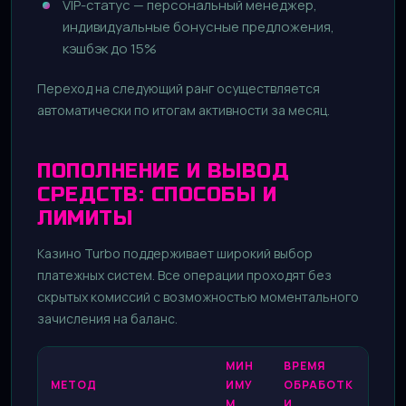
VIP-статус — персональный менеджер,
индивидуальные бонусные предложения,
кэшбэк до 15%
Переход на следующий ранг осуществляется
автоматически по итогам активности за месяц.
ПОПОЛНЕНИЕ И ВЫВОД
СРЕДСТВ: СПОСОБЫ И
ЛИМИТЫ
Казино Turbo поддерживает широкий выбор
платежных систем. Все операции проходят без
скрытых комиссий с возможностью моментального
зачисления на баланс.
МИН
ВРЕМЯ
МЕТОД
ИМУ
ОБРАБОТК
М
И