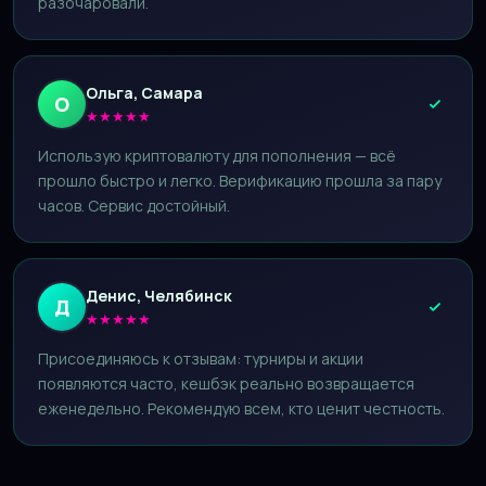
разочаровали.
Ольга, Самара
О
★
★
★
★
★
Использую криптовалюту для пополнения — всё
прошло быстро и легко. Верификацию прошла за пару
часов. Сервис достойный.
Денис, Челябинск
Д
★
★
★
★
★
Присоединяюсь к отзывам: турниры и акции
появляются часто, кешбэк реально возвращается
еженедельно. Рекомендую всем, кто ценит честность.