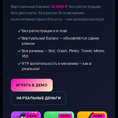
Виртуальный баланс
10 000 ₽
. Без регистрации,
без депозита, без риска. Все механики,
мультипликаторы и бонусы — как в реальной игре.
Без регистрации и e-mail
Виртуальный баланс — обновляется одним
кликом
Все режимы — Slot, Crash, Plinko, Tower, Mines,
X50
RTP, волатильность и механики — как в
реальной
ИГРАТЬ В ДЕМО
НА РЕАЛЬНЫЕ ДЕНЬГИ
DEMO
DEMO
DEMO