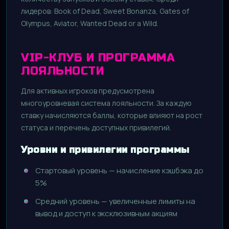
лидеров: Book of Dead, Sweet Bonanza, Gates of
Olympus, Aviator, Wanted Dead or a Wild.
VIP-КЛУБ И ПРОГРАММА
ЛОЯЛЬНОСТИ
Для активных игроков предусмотрена
многоуровневая система лояльности. За каждую
ставку начисляются баллы, которые влияют на рост
статуса и перечень доступных привилегий.
Уровни и привилегии программы
Стартовый уровень — начисление кэшбэка до
5%
Средний уровень — увеличенные лимиты на
вывод и доступ к эксклюзивным акциям