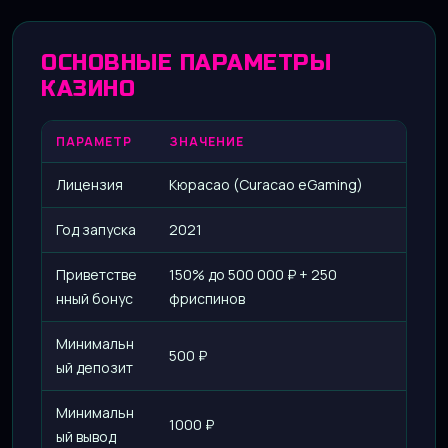
ОСНОВНЫЕ ПАРАМЕТРЫ
КАЗИНО
ПАРАМЕТР
ЗНАЧЕНИЕ
Лицензия
Кюрасао (Curacao eGaming)
Год запуска
2021
Приветстве
150% до 500 000 ₽ + 250
нный бонус
фриспинов
Минимальн
500 ₽
ый депозит
Минимальн
1000 ₽
ый вывод