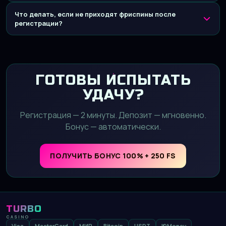
Что делать, если не приходят фриспины после
регистрации?
ГОТОВЫ ИСПЫТАТЬ
УДАЧУ?
Регистрация — 2 минуты. Депозит — мгновенно.
Бонус — автоматически.
ПОЛУЧИТЬ БОНУС 100% + 250 FS
TURBO
CASINO
Visa
MasterCard
МИР
Bitcoin
USDT
ЮMoney