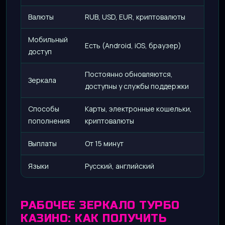
Валюты
RUB, USD, EUR, криптовалюты
Мобильный
Есть (Android, iOS, браузер)
доступ
Постоянно обновляются,
Зеркала
доступны у службы поддержки
Способы
Карты, электронные кошельки,
пополнения
криптовалюты
Выплаты
От 15 минут
Языки
Русский, английский
РАБОЧЕЕ ЗЕРКАЛО ТУРБО
КАЗИНО: КАК ПОЛУЧИТЬ