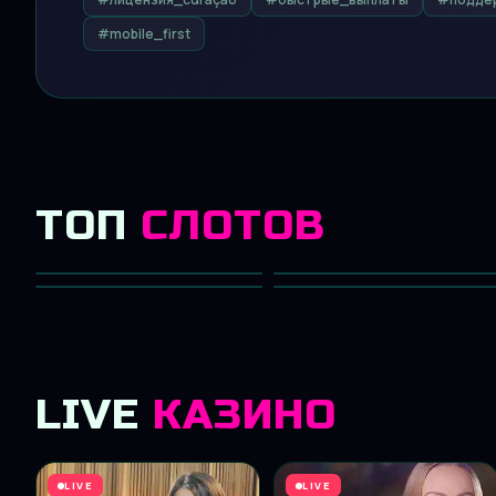
#mobile_first
ТОП
СЛОТОВ
Gates of Olympus 1000
Big Bass Bonanza
HOT
Hot Fruit
Phoenix Rising
NEW
PRAGMATIC PLAY
PRAGMATIC PLAY
MICROGAMING
PLAY’N GO
LIVE
КАЗИНО
LIVE
LIVE