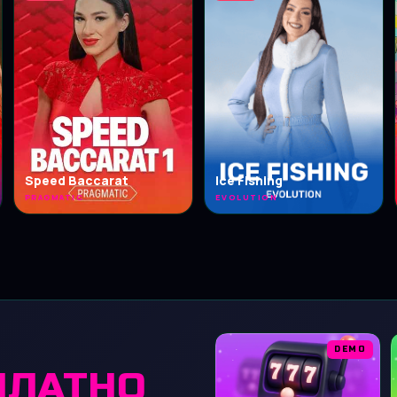
UR
Speed Baccarat
Ice Fishing
PRAGMATIC
EVOLUTION
DEMO
ПЛАТНО