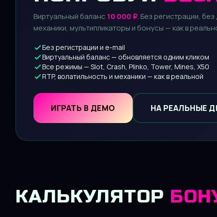
Виртуальный баланс
10 000 ₽
. Без регистрации, без
механики, мультипликаторы и бонусы — как в реально
Без регистрации и e-mail
Виртуальный баланс — обновляется одним кликом
Все режимы — Slot, Crash, Plinko, Tower, Mines, X50
RTP, волатильность и механики — как в реальной
ИГРАТЬ В ДЕМО
НА РЕАЛЬНЫЕ Д
КАЛЬКУЛЯТОР
БОН