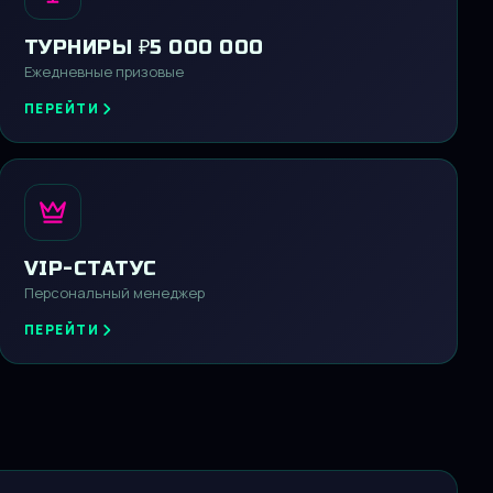
ТУРНИРЫ ₽5 000 000
Ежедневные призовые
ПЕРЕЙТИ
VIP-СТАТУС
Персональный менеджер
ПЕРЕЙТИ