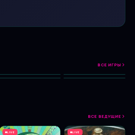
ВСЕ ИГРЫ
Divine Divas
Dreamshock
TOP
Big Win x25
Fab Farm
PLAY’N GO
NETENT
NETENT
PLAY’N GO
ВСЕ ВЕДУЩИЕ
LIVE
LIVE