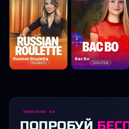
T
Russian Roulette
Bac Bo
PRAGMATIC
EVOLUTION
DEMO MODE · 0 ₽
ПОПРОБУЙ
БЕС