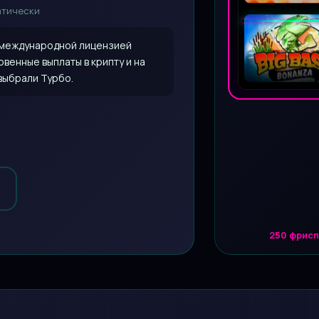
атически
 международной лицензией
овенные выплаты в крипту и на
 выбрали Турбо.
250 фрис