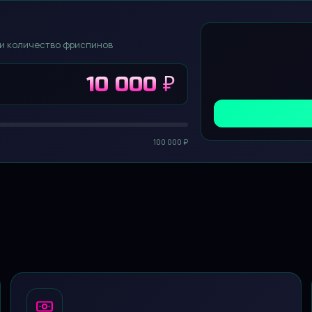
 и количество фриспинов
10 000 ₽
100 000 ₽