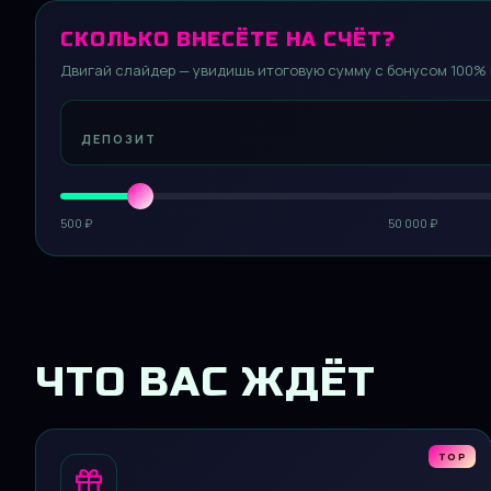
СКОЛЬКО ВНЕСЁТЕ НА СЧЁТ?
Двигай слайдер — увидишь итоговую сумму с бонусом 100%
ДЕПОЗИТ
500 ₽
50 000 ₽
ЧТО ВАС ЖДЁТ
TOP