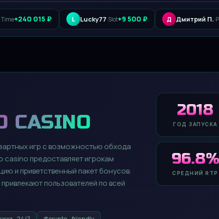
015 ₽
+9 500 ₽
+67 3
Lucky77
Дмитрий П.
L
·
Slot
Д
·
Plinko
2018
O CASINO
ГОД ЗАПУСКА
азартных игр с возможностью обхода
96.8
o casino предоставляет игрокам
ию и приветственный пакет бонусов.
СРЕДНИЙ RTP
 привлекают пользователей по всей
ржка_24/7
#crypto_friendly