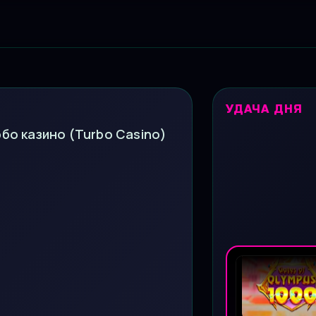
УДАЧА ДНЯ
бо казино (Turbo Casino)