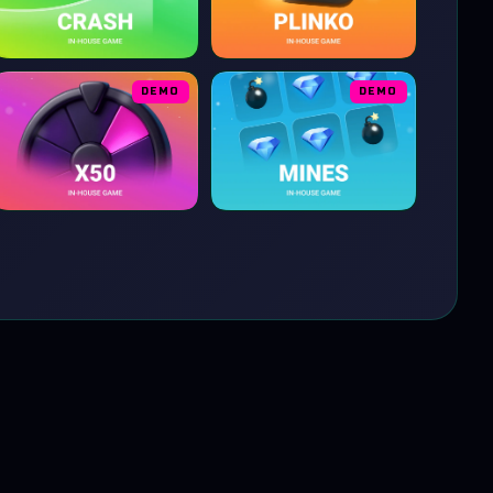
DEMO
DEMO