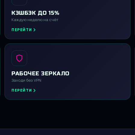
КЭШБЭК ДО 15%
Каждую неделю на счёт
ПЕРЕЙТИ
РАБОЧЕЕ ЗЕРКАЛО
Заходи без VPN
ПЕРЕЙТИ