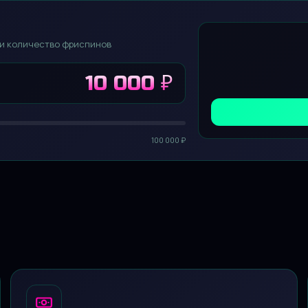
 и количество фриспинов
10 000 ₽
100 000 ₽