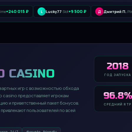
015 ₽
+9 500 ₽
+67 32
Lucky77
Дмитрий П.
L
·
Slot
Д
·
Plinko
2018
O CASINO
ГОД ЗАПУСКА
азартных игр с возможностью обхода
96.8
o casino предоставляет игрокам
ию и приветственный пакет бонусов.
СРЕДНИЙ RTP
 привлекают пользователей по всей
ржка_24/7
#crypto_friendly