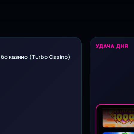
УДАЧА ДНЯ
бо казино (Turbo Casino)