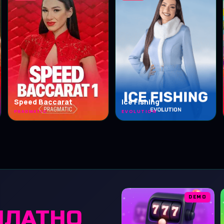
UR
Speed Baccarat
Ice Fishing
PRAGMATIC
EVOLUTION
DEMO
ПЛАТНО