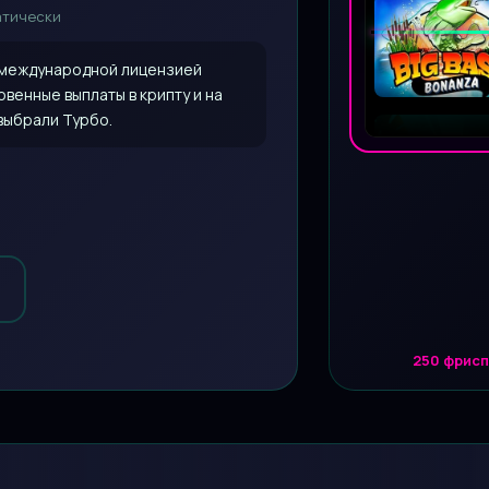
атически
 международной лицензией
овенные выплаты в крипту и на
 выбрали Турбо.
250 фрис