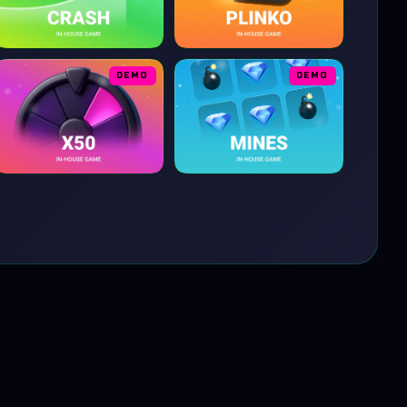
DEMO
DEMO