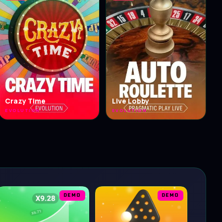
B
Crazy Time
Live Lobby
EVOLUTION
EVOLUTION
DEMO
DEMO