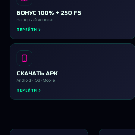
БОНУС 100% + 250 FS
На первый депозит
ПЕРЕЙТИ
СКАЧАТЬ APK
Android · iOS · Mobile
ПЕРЕЙТИ