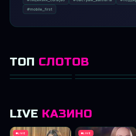
#mobile_first
ТОП
СЛОТОВ
Gates of Olympus 1000
Big Bass Bonanza
HOT
Hot Fruit
Phoenix Rising
NEW
PRAGMATIC PLAY
PRAGMATIC PLAY
MICROGAMING
PLAY’N GO
LIVE
КАЗИНО
LIVE
LIVE