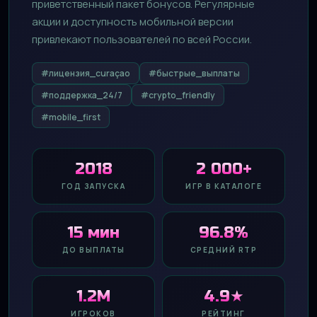
приветственный пакет бонусов. Регулярные
акции и доступность мобильной версии
привлекают пользователей по всей России.
#лицензия_curaçao
#быстрые_выплаты
#поддержка_24/7
#crypto_friendly
#mobile_first
2018
2 000+
ГОД ЗАПУСКА
ИГР В КАТАЛОГЕ
15 мин
96.8%
ДО ВЫПЛАТЫ
СРЕДНИЙ RTP
1.2M
4.9★
ИГРОКОВ
РЕЙТИНГ