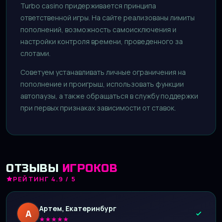
Turbo casino придерживается принципа
ответственной игры. На сайте реализованы лимиты
пополнений, возможность самоисключения и
настройки контроля времени, проведенного за
слотами.
Советуем устанавливать личные ограничения на
пополнение и проигрыш, использовать функции
автопаузы, а также обращаться в службу поддержки
при первых признаках зависимости от ставок.
ОТЗЫВЫ
ИГРОКОВ
РЕЙТИНГ 4.9 / 5
Артем, Екатеринбург
А
★
★
★
★
★