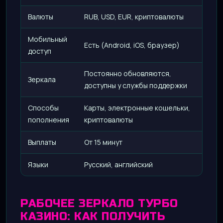
Валюты
RUB, USD, EUR, криптовалюты
Мобильный
Есть (Android, iOS, браузер)
доступ
Постоянно обновляются,
Зеркала
доступны у службы поддержки
Способы
Карты, электронные кошельки,
пополнения
криптовалюты
Выплаты
От 15 минут
Языки
Русский, английский
РАБОЧЕЕ ЗЕРКАЛО ТУРБО
КАЗИНО: КАК ПОЛУЧИТЬ