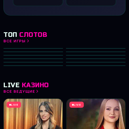
ТОП
СЛОТОВ
ВСЕ ИГРЫ
Gates of Olympus 1000
Big Bass Bonanza
HOT
Diamond of Jungle
Aztec Clusters
NEW
PRAGMATIC PLAY
PRAGMATIC PLAY
Divine Divas
Dreamshock
TOP
NETENT
PRAGMATIC PLAY
Hot Fruit
Phoenix Rising
NEW
PLAY’N GO
NETENT
Fruit Machine
Capymania Yellow
HOT
MICROGAMING
PLAY’N GO
Big Win x25
Fab Farm
MICROGAMING
PRAGMATIC PLAY
NETENT
PLAY’N GO
LIVE
КАЗИНО
ВСЕ ВЕДУЩИЕ
LIVE
LIVE