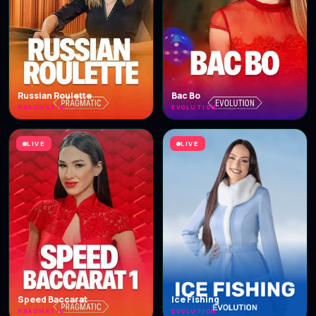
Russian Roulette
Bac Bo
PRAGMATIC
EVOLUTION
LIVE
LIVE
Speed Baccarat
Ice Fishing
PRAGMATIC
EVOLUTION