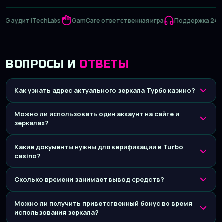
дит iTechLabs
GamCare ответственная игра
Поддержка 24/7
В
ВОПРОСЫ И
ОТВЕТЫ
Как узнать адрес актуального зеркала Турбо казино?
Можно ли использовать один аккаунт на сайте и
зеркалах?
Какие документы нужны для верификации в Turbo
casino?
Сколько времени занимает вывод средств?
Можно ли получить приветственный бонус во время
использования зеркала?