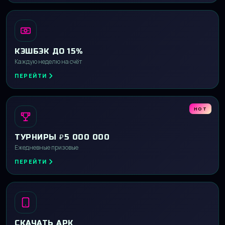
КЭШБЭК ДО 15%
Каждую неделю на счёт
ПЕРЕЙТИ
HOT
ТУРНИРЫ ₽5 000 000
Ежедневные призовые
ПЕРЕЙТИ
СКАЧАТЬ APK