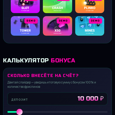
DEMO
DEMO
DEMO
КАЛЬКУЛЯТОР
БОНУСА
СКОЛЬКО ВНЕСЁТЕ НА СЧЁТ?
Двигай слайдер — увидишь итоговую сумму с бонусом 100% и
количество фриспинов
10 000 ₽
ДЕПОЗИТ