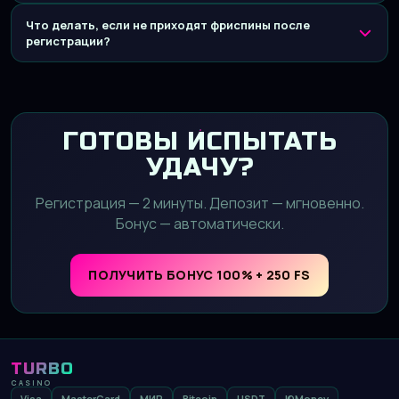
Что делать, если не приходят фриспины после
регистрации?
ГОТОВЫ ИСПЫТАТЬ
УДАЧУ?
Регистрация — 2 минуты. Депозит — мгновенно.
Бонус — автоматически.
ПОЛУЧИТЬ БОНУС 100% + 250 FS
TURBO
CASINO
Visa
MasterCard
МИР
Bitcoin
USDT
ЮMoney