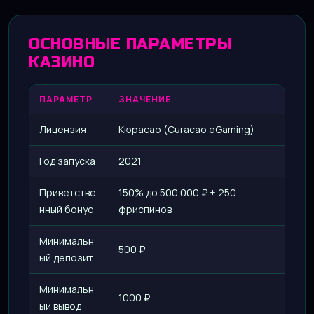
ОСНОВНЫЕ ПАРАМЕТРЫ
КАЗИНО
ПАРАМЕТР
ЗНАЧЕНИЕ
Лицензия
Кюрасао (Curacao eGaming)
Год запуска
2021
Приветстве
150% до 500 000 ₽ + 250
нный бонус
фриспинов
Минимальн
500 ₽
ый депозит
Минимальн
1000 ₽
ый вывод