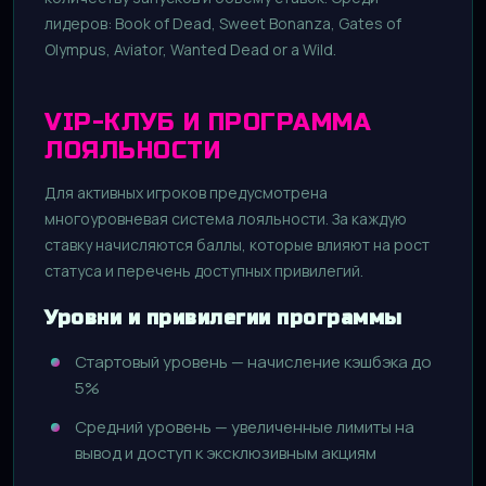
лидеров: Book of Dead, Sweet Bonanza, Gates of
Olympus, Aviator, Wanted Dead or a Wild.
VIP-КЛУБ И ПРОГРАММА
ЛОЯЛЬНОСТИ
Для активных игроков предусмотрена
многоуровневая система лояльности. За каждую
ставку начисляются баллы, которые влияют на рост
статуса и перечень доступных привилегий.
Уровни и привилегии программы
Стартовый уровень — начисление кэшбэка до
5%
Средний уровень — увеличенные лимиты на
вывод и доступ к эксклюзивным акциям