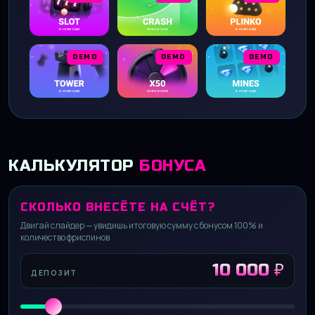
DEMO
DEMO
DEMO
КАЛЬКУЛЯТОР
БОНУСА
СКОЛЬКО ВНЕСЁТЕ НА СЧЁТ?
Двигай слайдер — увидишь итоговую сумму с бонусом 100% и
количество фриспинов
10 000 ₽
ДЕПОЗИТ