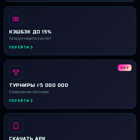
КЭШБЭК ДО 15%
Каждую неделю на счёт
ПЕРЕЙТИ
HOT
ТУРНИРЫ ₽5 000 000
Ежедневные призовые
ПЕРЕЙТИ
СКАЧАТЬ APK