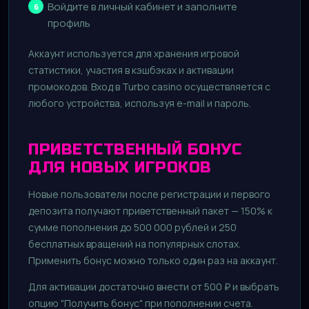
Войдите в личный кабинет и заполните
профиль
Аккаунт используется для хранения игровой
статистики, участия в кэшбэках и активации
промокодов. Вход в Turbo casino осуществляется с
любого устройства, используя e-mail и пароль.
ПРИВЕТСТВЕННЫЙ БОНУС
ДЛЯ НОВЫХ ИГРОКОВ
Новые пользователи после регистрации и первого
депозита получают приветственный пакет — 150% к
сумме пополнения до 500 000 рублей и 250
бесплатных вращений на популярных слотах.
Применить бонус можно только один раз на аккаунт.
Для активации достаточно внести от 500 ₽ и выбрать
опцию "Получить бонус" при пополнении счета.