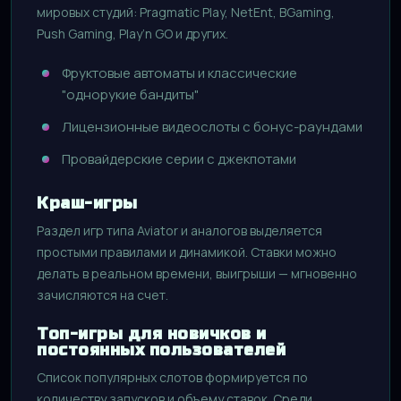
мировых студий: Pragmatic Play, NetEnt, BGaming,
Push Gaming, Play’n GO и других.
Фруктовые автоматы и классические
"однорукие бандиты"
Лицензионные видеослоты с бонус-раундами
Провайдерские серии с джекпотами
Краш-игры
Раздел игр типа Aviator и аналогов выделяется
простыми правилами и динамикой. Ставки можно
делать в реальном времени, выигрыши — мгновенно
зачисляются на счет.
Топ-игры для новичков и
постоянных пользователей
Список популярных слотов формируется по
количеству запусков и объему ставок. Среди