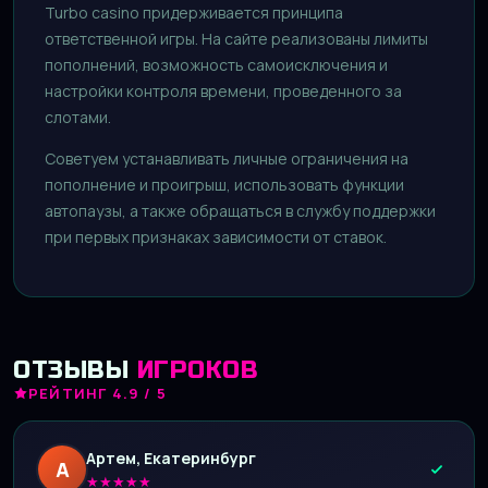
Turbo casino придерживается принципа
ответственной игры. На сайте реализованы лимиты
пополнений, возможность самоисключения и
настройки контроля времени, проведенного за
слотами.
Советуем устанавливать личные ограничения на
пополнение и проигрыш, использовать функции
автопаузы, а также обращаться в службу поддержки
при первых признаках зависимости от ставок.
ОТЗЫВЫ
ИГРОКОВ
РЕЙТИНГ 4.9 / 5
Артем, Екатеринбург
А
★
★
★
★
★