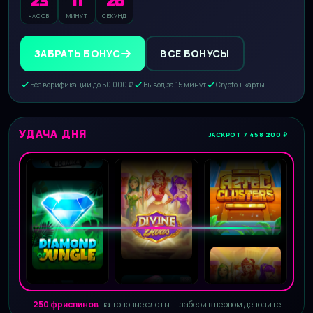
23
11
24
ЧАСОВ
МИНУТ
СЕКУНД
ЗАБРАТЬ БОНУС
ВСЕ БОНУСЫ
Без верификации до 50 000 ₽
Вывод за 15 минут
Crypto + карты
УДАЧА ДНЯ
JACKPOT 7 458 200 ₽
250 фриспинов
на топовые слоты — забери в первом депозите