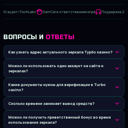
удит iTechLabs
GamCare ответственная игра
Поддержка 24/7
В
ВОПРОСЫ И
ОТВЕТЫ
Как узнать адрес актуального зеркала Турбо казино?
Можно ли использовать один аккаунт на сайте и
зеркалах?
Какие документы нужны для верификации в Turbo
casino?
Сколько времени занимает вывод средств?
Можно ли получить приветственный бонус во время
использования зеркала?