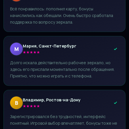
Всё понравилось: пополнил карту, бонусы
начислились как обещали. Очень быстро сработала
поддержка по вопросу зеркала.
Мария, Санкт-Петербург
М
★
★
★
★
★
Долго искала действительно рабочее зеркало, но
здесь его прислали моментально после обращения.
Приятно, что можно играть и с телефона.
Владимир, Ростов-на-Дону
В
★
★
★
★
★
Зарегистрировался без трудностей, интерфейс
понятный. Игровой выбор впечатляет, бонусы тоже не