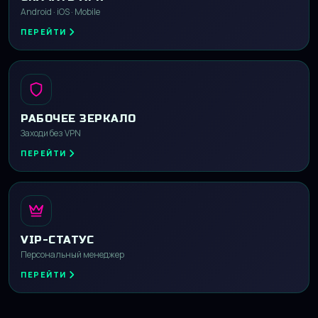
Android · iOS · Mobile
ПЕРЕЙТИ
РАБОЧЕЕ ЗЕРКАЛО
Заходи без VPN
ПЕРЕЙТИ
VIP-СТАТУС
Персональный менеджер
ПЕРЕЙТИ