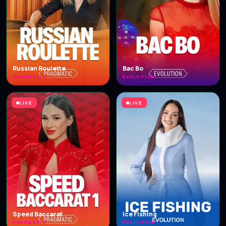
Russian Roulette
Bac Bo
PRAGMATIC
EVOLUTION
LIVE
LIVE
Speed Baccarat
Ice Fishing
PRAGMATIC
EVOLUTION