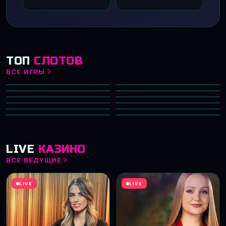
ТОП
СЛОТОВ
ВСЕ ИГРЫ
Gates of Olympus 1000
Big Bass Bonanza
HOT
Diamond of Jungle
Aztec Clusters
NEW
PRAGMATIC PLAY
PRAGMATIC PLAY
Divine Divas
Dreamshock
TOP
NETENT
PRAGMATIC PLAY
Hot Fruit
Phoenix Rising
NEW
PLAY’N GO
NETENT
Fruit Machine
Capymania Yellow
HOT
MICROGAMING
PLAY’N GO
Big Win x25
Fab Farm
MICROGAMING
PRAGMATIC PLAY
NETENT
PLAY’N GO
LIVE
КАЗИНО
ВСЕ ВЕДУЩИЕ
LIVE
LIVE