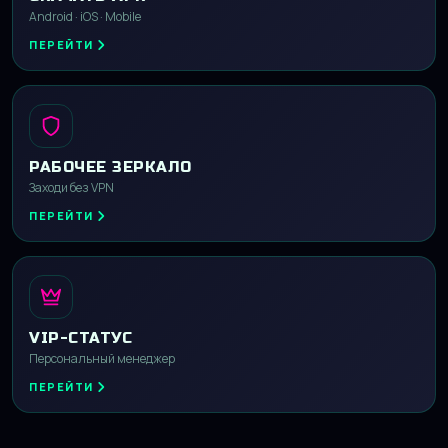
Android · iOS · Mobile
ПЕРЕЙТИ
РАБОЧЕЕ ЗЕРКАЛО
Заходи без VPN
ПЕРЕЙТИ
VIP-СТАТУС
Персональный менеджер
ПЕРЕЙТИ