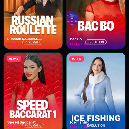
Russian Roulette
Bac Bo
PRAGMATIC
EVOLUTION
LIVE
LIVE
Speed Baccarat
Ice Fishing
PRAGMATIC
EVOLUTION