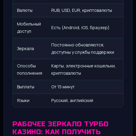
Валюты
RUB, USD, EUR, криптовалюты
Мобильный
Есть (Android, iOS, браузер)
доступ
Постоянно обновляются,
Зеркала
доступны у службы поддержки
Способы
Карты, электронные кошельки,
пополнения
криптовалюты
Выплаты
От 15 минут
Языки
Русский, английский
РАБОЧЕЕ ЗЕРКАЛО ТУРБО
КАЗИНО: КАК ПОЛУЧИТЬ