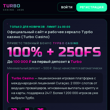
TURBO
ВОЙТИ
РЕГИСТРАЦИЯ
CASINO · 2026
ТОЛЬКО ДЛЯ НОВИЧКОВ · ЛИМИТ 24:00:00
Официальный сайт и рабочее зеркало Турбо
казино (Turbo Casino)
ПРИВЕТСТВЕННЫЙ БОНУС
ТУРБО CASINO
100% + 250FS
До
100 000 ₽
на первый депозит в
Turbo
Минимальный депозит — 500 ₽ · Бонус начисляется автоматически
Turbo Casino
— лицензионная игровая платформа с
международной лицензией Curaçao. 2 000+ слотов от
ведущих провайдеров, мгновенные выплаты в крипту и
на карты, поддержка 24/7. Более 1 200 000 игроков уже
выбрали Турбо.