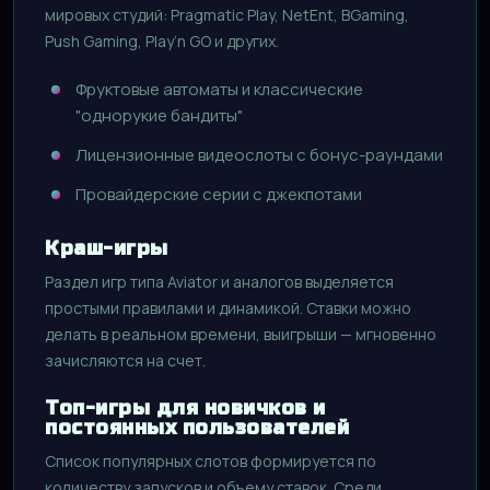
мировых студий: Pragmatic Play, NetEnt, BGaming,
Push Gaming, Play’n GO и других.
Фруктовые автоматы и классические
"однорукие бандиты"
Лицензионные видеослоты с бонус-раундами
Провайдерские серии с джекпотами
Краш-игры
Раздел игр типа Aviator и аналогов выделяется
простыми правилами и динамикой. Ставки можно
делать в реальном времени, выигрыши — мгновенно
зачисляются на счет.
Топ-игры для новичков и
постоянных пользователей
Список популярных слотов формируется по
количеству запусков и объему ставок. Среди