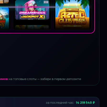
пинов
на топовые слоты — забери в первом депозите
за последний час ·
14 218 540 ₽