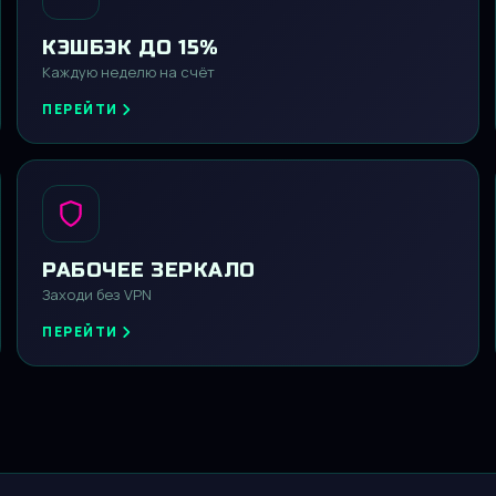
КЭШБЭК ДО 15%
Каждую неделю на счёт
ПЕРЕЙТИ
РАБОЧЕЕ ЗЕРКАЛО
Заходи без VPN
ПЕРЕЙТИ