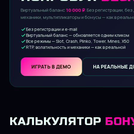
Виртуальный баланс
10 000 ₽
. Без регистрации, без
механики, мультипликаторы и бонусы — как в реально
Без регистрации и e-mail
Виртуальный баланс — обновляется одним кликом
Все режимы — Slot, Crash, Plinko, Tower, Mines, X50
RTP, волатильность и механики — как в реальной
ИГРАТЬ В ДЕМО
НА РЕАЛЬНЫЕ Д
КАЛЬКУЛЯТОР
БОН