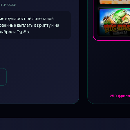
атически
 международной лицензией
овенные выплаты в крипту и на
 выбрали Турбо.
250 фрис