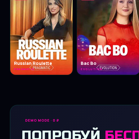
T
Russian Roulette
Bac Bo
PRAGMATIC
EVOLUTION
DEMO MODE · 0 ₽
ПОПРОБУЙ
БЕС