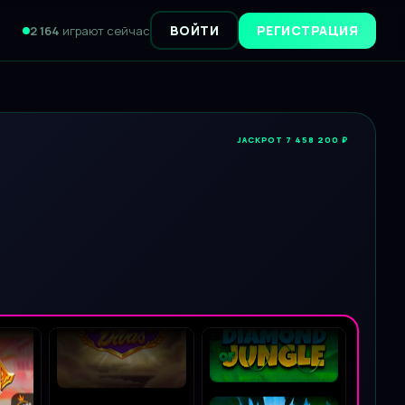
ВОЙТИ
РЕГИСТРАЦИЯ
2 164
играют сейчас
JACKPOT 7 458 200 ₽