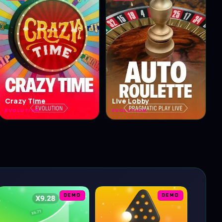
B
Crazy Time
Live Lobby
EVOLUTION
EVOLUTION
DEMO
DEMO