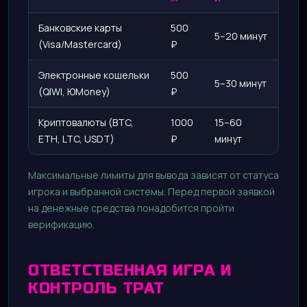
Банковские карты
500
5–20 минут
(Visa/Mastercard)
₽
Электронные кошельки
500
5–30 минут
(QIWI, ЮMoney)
₽
Криптовалюты (BTC,
1000
15–60
ETH, LTC, USDT)
₽
минут
Максимальные лимиты для вывода зависят от статуса
игрока и выбранной системы. Перед первой заявкой
на денежные средства понадобится пройти
верификацию.
ОТВЕТСТВЕННАЯ ИГРА И
КОНТРОЛЬ ТРАТ