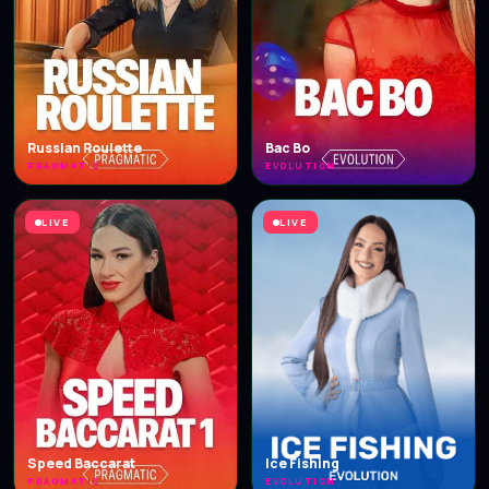
Russian Roulette
Bac Bo
PRAGMATIC
EVOLUTION
LIVE
LIVE
Speed Baccarat
Ice Fishing
PRAGMATIC
EVOLUTION