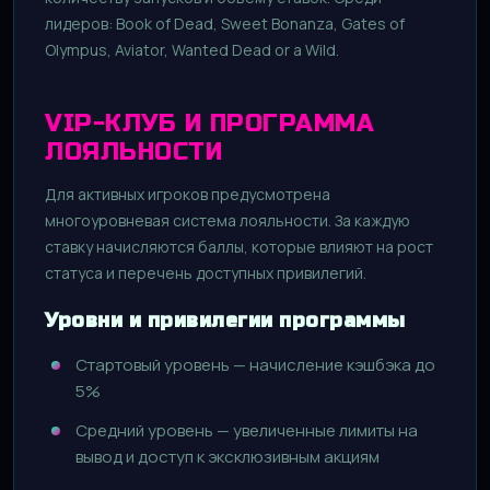
лидеров: Book of Dead, Sweet Bonanza, Gates of
Olympus, Aviator, Wanted Dead or a Wild.
VIP-КЛУБ И ПРОГРАММА
ЛОЯЛЬНОСТИ
Для активных игроков предусмотрена
многоуровневая система лояльности. За каждую
ставку начисляются баллы, которые влияют на рост
статуса и перечень доступных привилегий.
Уровни и привилегии программы
Стартовый уровень — начисление кэшбэка до
5%
Средний уровень — увеличенные лимиты на
вывод и доступ к эксклюзивным акциям