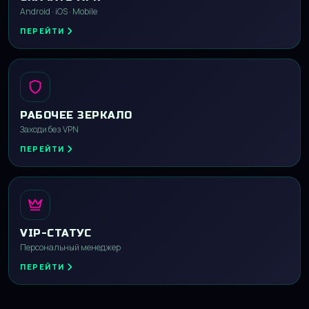
Android · iOS · Mobile
ПЕРЕЙТИ
РАБОЧЕЕ ЗЕРКАЛО
Заходи без VPN
ПЕРЕЙТИ
VIP-СТАТУС
Персональный менеджер
ПЕРЕЙТИ