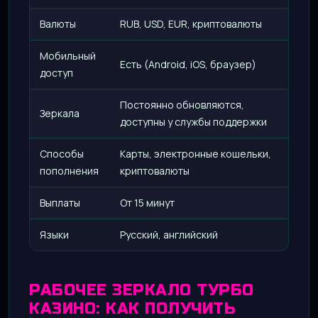
Валюты
RUB, USD, EUR, криптовалюты
Мобильный
Есть (Android, iOS, браузер)
доступ
Постоянно обновляются,
Зеркала
доступны у службы поддержки
Способы
Карты, электронные кошельки,
пополнения
криптовалюты
Выплаты
От 15 минут
Языки
Русский, английский
РАБОЧЕЕ ЗЕРКАЛО ТУРБО
КАЗИНО: КАК ПОЛУЧИТЬ