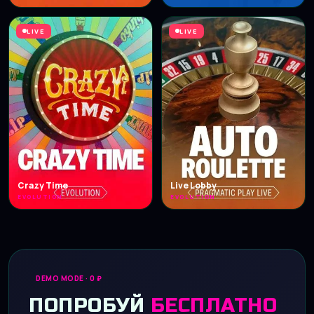
LIVE
LIVE
Crazy Time
Live Lobby
EVOLUTION
EVOLUTION
DEMO MODE · 0 ₽
ПОПРОБУЙ
БЕСПЛАТНО