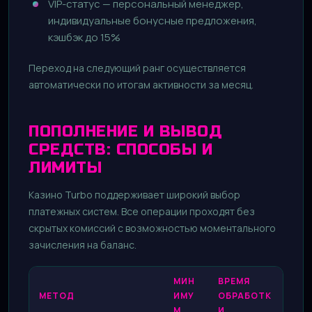
VIP-статус — персональный менеджер,
индивидуальные бонусные предложения,
кэшбэк до 15%
Переход на следующий ранг осуществляется
автоматически по итогам активности за месяц.
ПОПОЛНЕНИЕ И ВЫВОД
СРЕДСТВ: СПОСОБЫ И
ЛИМИТЫ
Казино Turbo поддерживает широкий выбор
платежных систем. Все операции проходят без
скрытых комиссий с возможностью моментального
зачисления на баланс.
МИН
ВРЕМЯ
МЕТОД
ИМУ
ОБРАБОТК
М
И