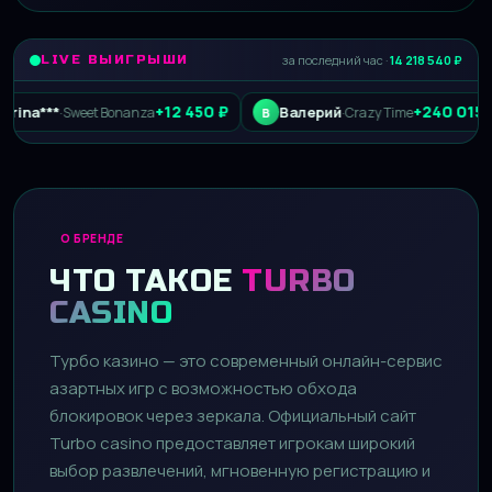
LIVE ВЫИГРЫШИ
за последний час ·
14 218 540 ₽
+12 450 ₽
+240 015 ₽
*
Валерий
·
Sweet Bonanza
·
Crazy Time
В
L
О БРЕНДЕ
ЧТО ТАКОЕ
TURBO
CASINO
Турбо казино — это современный онлайн-сервис
азартных игр с возможностью обхода
блокировок через зеркала. Официальный сайт
Turbo casino предоставляет игрокам широкий
выбор развлечений, мгновенную регистрацию и