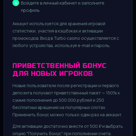
Войдите в личный кабинет и заполните
профиль
Аккаунт используется для хранения игровой
статистики, участия в кэшбэках и активации
промокодов. Вход в Turbo casino осуществляется с
любого устройства, используя e-mail и пароль.
ПРИВЕТСТВЕННЫЙ БОНУС
ДЛЯ НОВЫХ ИГРОКОВ
Новые пользователи после регистрации и первого
депозита получают приветственный пакет — 150% к
сумме пополнения до 500 000 рублей и 250
бесплатных вращений на популярных слотах.
Применить бонус можно только один раз на аккаунт.
Для активации достаточно внести от 500 ₽ и выбрать
опцию "Получить бонус" при пополнении счета.