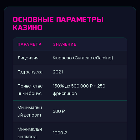
ОСНОВНЫЕ ПАРАМЕТРЫ
КАЗИНО
ПАРАМЕТР
ЗНАЧЕНИЕ
Лицензия
Кюрасао (Curacao eGaming)
Год запуска
2021
Приветстве
150% до 500 000 ₽ + 250
нный бонус
фриспинов
Минимальн
500 ₽
ый депозит
Минимальн
1000 ₽
ый вывод