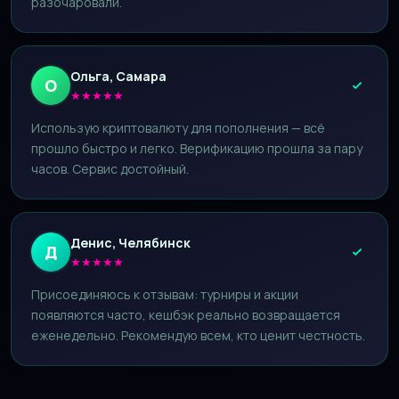
разочаровали.
Ольга, Самара
О
★
★
★
★
★
Использую криптовалюту для пополнения — всё
прошло быстро и легко. Верификацию прошла за пару
часов. Сервис достойный.
Денис, Челябинск
Д
★
★
★
★
★
Присоединяюсь к отзывам: турниры и акции
появляются часто, кешбэк реально возвращается
еженедельно. Рекомендую всем, кто ценит честность.