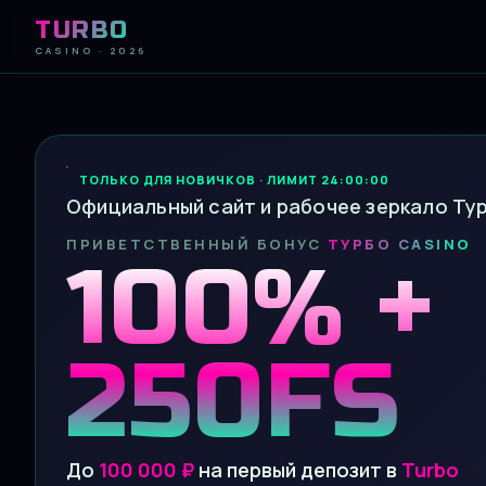
TURBO
CASINO · 2026
ТОЛЬКО ДЛЯ НОВИЧКОВ · ЛИМИТ 24:00:00
Официальный сайт и рабочее зеркало Тур
ПРИВЕТСТВЕННЫЙ БОНУС
ТУРБО CASINO
100% +
250FS
До
100 000 ₽
на первый депозит в
Turbo