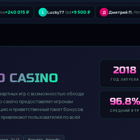
015 ₽
+9 500 ₽
+67 32
Lucky77
Дмитрий П.
L
·
Slot
Д
·
Plinko
2018
O CASINO
ГОД ЗАПУСКА
азартных игр с возможностью обхода
96.8
o casino предоставляет игрокам
ию и приветственный пакет бонусов.
СРЕДНИЙ RTP
 привлекают пользователей по всей
ржка_24/7
#crypto_friendly