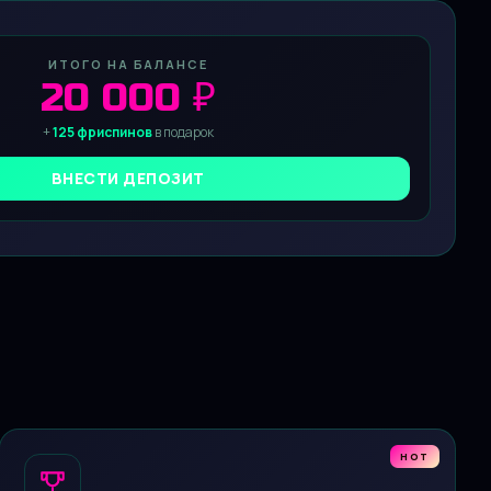
ИТОГО НА БАЛАНСЕ
20 000 ₽
+
125 фриспинов
в подарок
ВНЕСТИ ДЕПОЗИТ
HOT