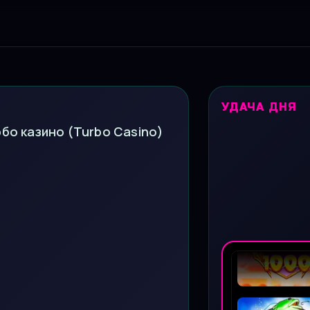
УДАЧА ДНЯ
бо казино (Turbo Casino)