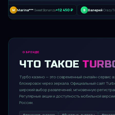
+12 450 ₽
+240 
Marina***
Валерий
·
Sweet Bonanza
В
·
Crazy Time
О БРЕНДЕ
ЧТО ТАКОЕ
TURB
Турбо казино — это современный онлайн-сервис 
блокировок через зеркала. Официальный сайт Turb
широкий выбор развлечений, мгновенную регистрац
Регулярные акции и доступность мобильной версии
России.
#лицензия_curaçao
#быстрые_выплаты
#подде