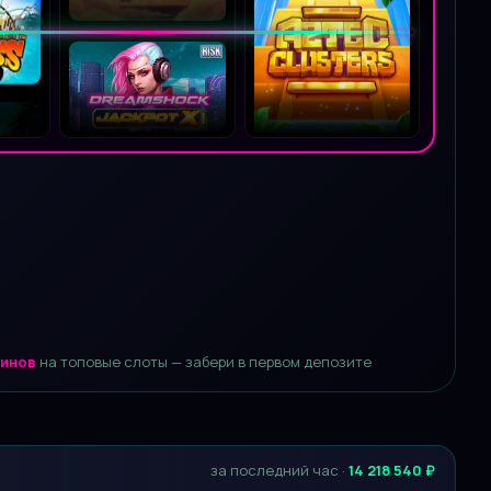
пинов
на топовые слоты — забери в первом депозите
за последний час ·
14 218 540 ₽