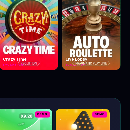
B
Crazy Time
Live Lobby
EVOLUTION
EVOLUTION
DEMO
DEMO