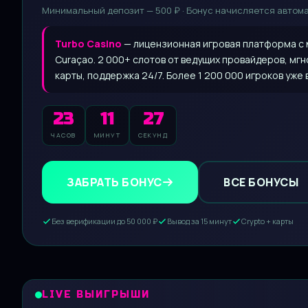
Минимальный депозит — 500 ₽ · Бонус начисляется автом
Turbo Casino
— лицензионная игровая платформа с
Curaçao. 2 000+ слотов от ведущих провайдеров, мгн
карты, поддержка 24/7. Более 1 200 000 игроков уже
23
11
25
ЧАСОВ
МИНУТ
СЕКУНД
ЗАБРАТЬ БОНУС
ВСЕ БОНУСЫ
Без верификации до 50 000 ₽
Вывод за 15 минут
Crypto + карты
LIVE ВЫИГРЫШИ