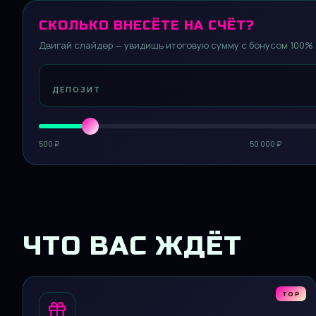
СКОЛЬКО ВНЕСЁТЕ НА СЧЁТ?
Двигай слайдер — увидишь итоговую сумму с бонусом 100%
ДЕПОЗИТ
500 ₽
50 000 ₽
ЧТО ВАС ЖДЁТ
TOP