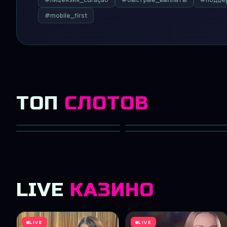
#mobile_first
ТОП
СЛОТОВ
Gates of Olympus 1000
Big Bass Bonanza
HOT
Hot Fruit
Phoenix Rising
NEW
PRAGMATIC PLAY
PRAGMATIC PLAY
MICROGAMING
PLAY’N GO
LIVE
КАЗИНО
LIVE
LIVE