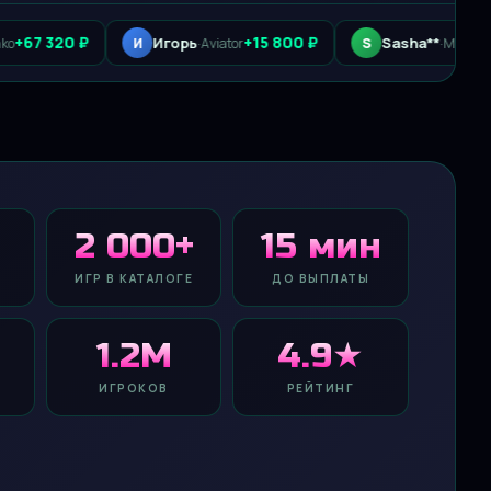
0 ₽
+15 800 ₽
+42 000 
Игорь
Sasha**
И
·
Aviator
S
·
Mines
2 000+
15 мин
ИГР В КАТАЛОГЕ
ДО ВЫПЛАТЫ
%
1.2M
4.9★
ИГРОКОВ
РЕЙТИНГ