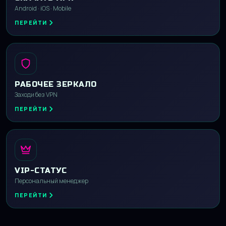
Android · iOS · Mobile
ПЕРЕЙТИ
РАБОЧЕЕ ЗЕРКАЛО
Заходи без VPN
ПЕРЕЙТИ
VIP-СТАТУС
Персональный менеджер
ПЕРЕЙТИ