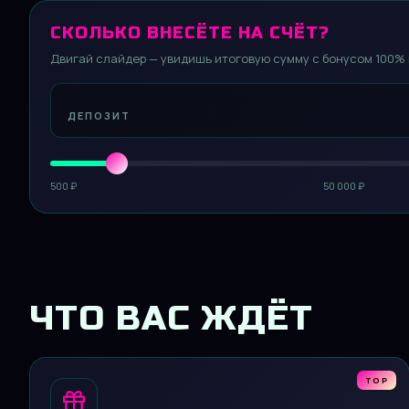
СКОЛЬКО ВНЕСЁТЕ НА СЧЁТ?
Двигай слайдер — увидишь итоговую сумму с бонусом 100%
ДЕПОЗИТ
500 ₽
50 000 ₽
ЧТО ВАС ЖДЁТ
TOP