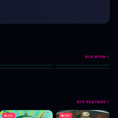
ВСЕ ИГРЫ
Divine Divas
Dreamshock
TOP
Big Win x25
Fab Farm
PLAY’N GO
NETENT
NETENT
PLAY’N GO
ВСЕ ВЕДУЩИЕ
LIVE
LIVE