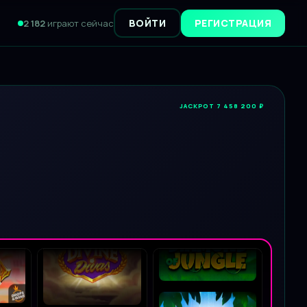
ВОЙТИ
РЕГИСТРАЦИЯ
2 182
играют сейчас
JACKPOT 7 458 200 ₽