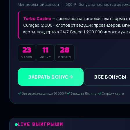
Минимальный депозит — 500 ₽ · Бонус начисляется автом
Turbo Casino
— лицензионная игровая платформа с
Curaçao. 2 000+ слотов от ведущих провайдеров, мгн
карты, поддержка 24/7. Более 1 200 000 игроков уже
23
11
25
ЧАСОВ
МИНУТ
СЕКУНД
ЗАБРАТЬ БОНУС
ВСЕ БОНУСЫ
Без верификации до 50 000 ₽
Вывод за 15 минут
Crypto + карты
LIVE ВЫИГРЫШИ