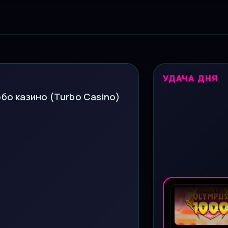
УДАЧА ДНЯ
бо казино (Turbo Casino)