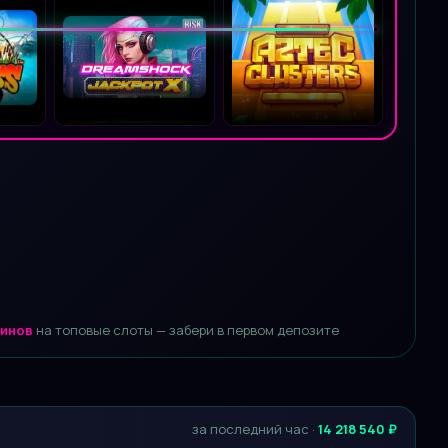
пинов
на топовые слоты — забери в первом депозите
за последний час ·
14 218 540 ₽