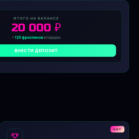
ИТОГО НА БАЛАНСЕ
20 000 ₽
+
125 фриспинов
в подарок
ВНЕСТИ ДЕПОЗИТ
HOT