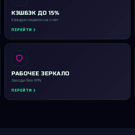
КЭШБЭК ДО 15%
Каждую неделю на счёт
ПЕРЕЙТИ
РАБОЧЕЕ ЗЕРКАЛО
Заходи без VPN
ПЕРЕЙТИ