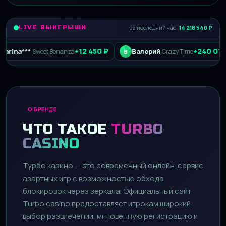
LIVE ВЫИГРЫШИ
за последний час ·
14 218 540 ₽
+12 450 ₽
+240 015 ₽
**
Валерий
·
Sweet Bonanza
·
Crazy Time
В
L
О БРЕНДЕ
ЧТО ТАКОЕ
TURBO
CASINO
Турбо казино — это современный онлайн-сервис
азартных игр с возможностью обхода
блокировок через зеркала. Официальный сайт
Turbo casino предоставляет игрокам широкий
выбор развлечений, мгновенную регистрацию и