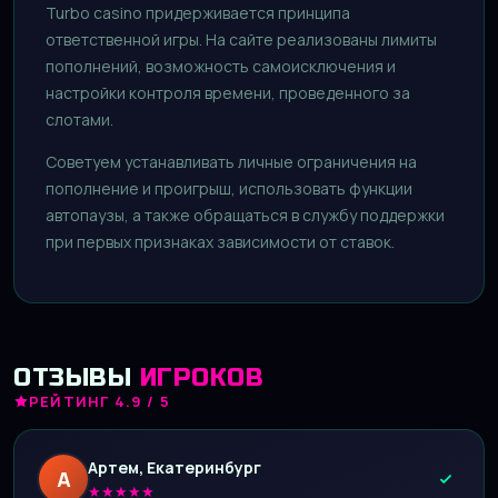
Turbo casino придерживается принципа
ответственной игры. На сайте реализованы лимиты
пополнений, возможность самоисключения и
настройки контроля времени, проведенного за
слотами.
Советуем устанавливать личные ограничения на
пополнение и проигрыш, использовать функции
автопаузы, а также обращаться в службу поддержки
при первых признаках зависимости от ставок.
ОТЗЫВЫ
ИГРОКОВ
РЕЙТИНГ 4.9 / 5
Артем, Екатеринбург
А
★
★
★
★
★