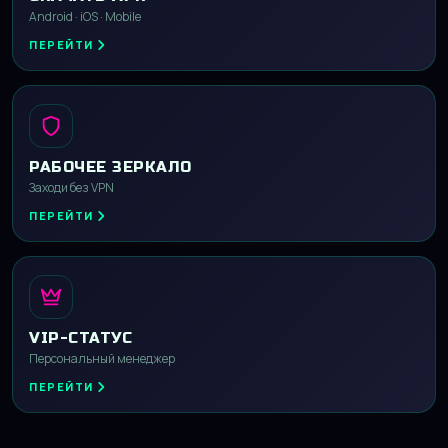
Android · iOS · Mobile
ПЕРЕЙТИ
РАБОЧЕЕ ЗЕРКАЛО
Заходи без VPN
ПЕРЕЙТИ
VIP-СТАТУС
Персональный менеджер
ПЕРЕЙТИ