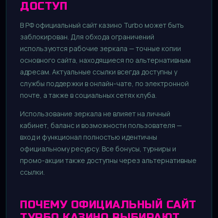
UR
ДОСТУП
В РФ официальный сайт казино Turbo может быть
заблокирован. Для обхода ограничений
используются рабочие зеркала — точные копии
основного сайта, находящиеся по альтернативным
адресам. Актуальные ссылки всегда доступны у
службы поддержки в онлайн-чате, по электронной
почте, а также в социальных сетях клуба.
Использование зеркала не влияет на личный
кабинет, баланс и возможности пользователя —
вход и функционал полностью идентичны
официальному ресурсу. Все бонусы, турниры и
промо-акции также доступны через альтернативные
ссылки.
ПОЧЕМУ ОФИЦИАЛЬНЫЙ САЙТ
ТУРБО КАЗИНО ВЫБИРАЮТ