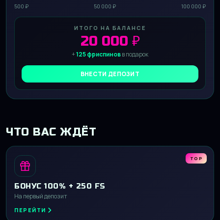
500 ₽
50 000 ₽
100 000 ₽
ИТОГО НА БАЛАНСЕ
20 000 ₽
+
125 фриспинов
в подарок
ВНЕСТИ ДЕПОЗИТ
ЧТО ВАС ЖДЁТ
TOP
БОНУС 100% + 250 FS
На первый депозит
ПЕРЕЙТИ