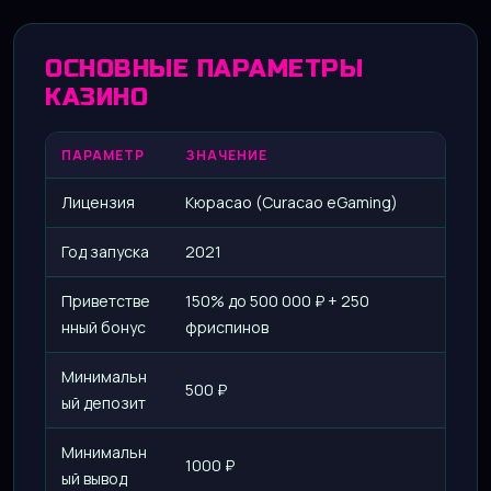
ОСНОВНЫЕ ПАРАМЕТРЫ
КАЗИНО
ПАРАМЕТР
ЗНАЧЕНИЕ
Лицензия
Кюрасао (Curacao eGaming)
Год запуска
2021
Приветстве
150% до 500 000 ₽ + 250
нный бонус
фриспинов
Минимальн
500 ₽
ый депозит
Минимальн
1000 ₽
ый вывод