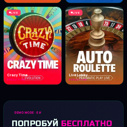
LIVE
LIVE
Crazy Time
Live Lobby
EVOLUTION
EVOLUTION
DEMO MODE · 0 ₽
ПОПРОБУЙ
БЕСПЛАТНО