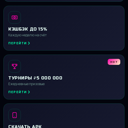
КЭШБЭК ДО 15%
Каждую неделю на счёт
ПЕРЕЙТИ
HOT
ТУРНИРЫ ₽5 000 000
Ежедневные призовые
ПЕРЕЙТИ
СКАЧАТЬ APK