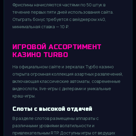
Фриспины начисляются частями по 50 штук в
течение первых пяти дней использования сайта.
Отыграть бонус требуется с вейджером x40,
минимальная ставка — 10 ₽.
ИГРОВОЙ АССОРТИМЕНТ
КАЗИНО TURBO
На официальном сайте и зеркалах Турбо казино
открыта огромная коллекция азартных развлечений,
включающая классические автоматы, современные
видеослоты, live-игры с дилерами и уникальные
краш-игры.
Слоты с высокой отдачей
В разделе слотов размещены аппараты с
различными уровнями волатильности и
привлекательным RTP. Доступны игры от ведущих