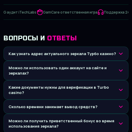
удит iTechLabs
GamCare ответственная игра
Поддержка 24/7
В
ВОПРОСЫ И
ОТВЕТЫ
Как узнать адрес актуального зеркала Турбо казино?
Можно ли использовать один аккаунт на сайте и
зеркалах?
Какие документы нужны для верификации в Turbo
casino?
Сколько времени занимает вывод средств?
Можно ли получить приветственный бонус во время
использования зеркала?