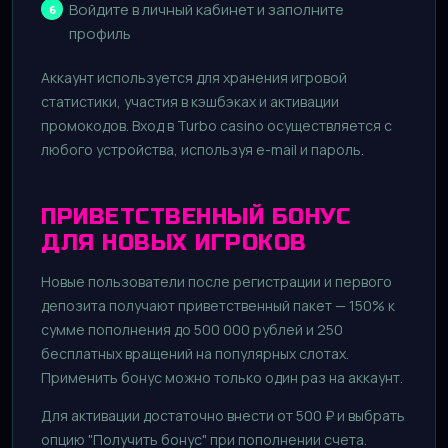
Войдите в личный кабинет и заполните
профиль
Аккаунт используется для хранения игровой
статистики, участия в кэшбэках и активации
промокодов. Вход в Turbo casino осуществляется с
любого устройства, используя e-mail и пароль.
ПРИВЕТСТВЕННЫЙ БОНУС
ДЛЯ НОВЫХ ИГРОКОВ
Новые пользователи после регистрации и первого
депозита получают приветственный пакет — 150% к
сумме пополнения до 500 000 рублей и 250
бесплатных вращений на популярных слотах.
Применить бонус можно только один раз на аккаунт.
Для активации достаточно внести от 500 ₽ и выбрать
опцию "Получить бонус" при пополнении счета.