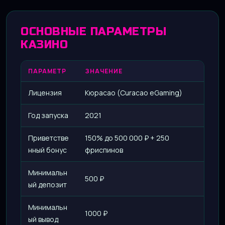
ОСНОВНЫЕ ПАРАМЕТРЫ
КАЗИНО
ПАРАМЕТР
ЗНАЧЕНИЕ
Лицензия
Кюрасао (Curacao eGaming)
Год запуска
2021
Приветстве
150% до 500 000 ₽ + 250
нный бонус
фриспинов
Минимальн
500 ₽
ый депозит
Минимальн
1000 ₽
ый вывод