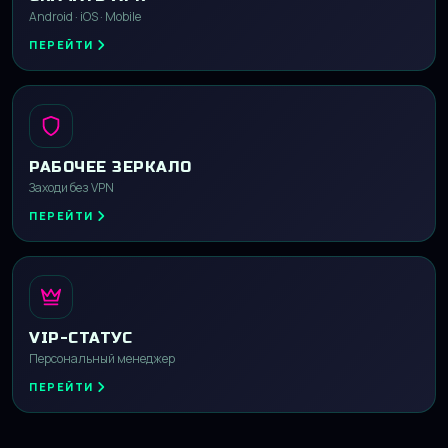
Android · iOS · Mobile
ПЕРЕЙТИ
РАБОЧЕЕ ЗЕРКАЛО
Заходи без VPN
ПЕРЕЙТИ
VIP-СТАТУС
Персональный менеджер
ПЕРЕЙТИ