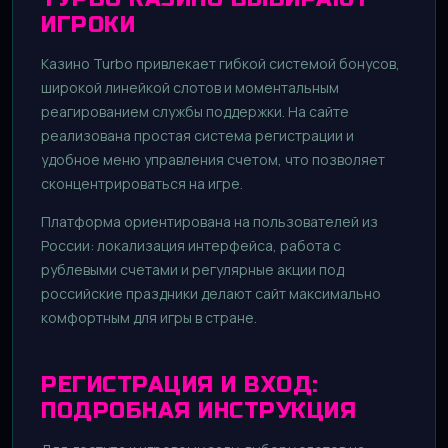
ИГРОКИ
Казино Turbo привлекает гибкой системой бонусов,
широкой линейкой слотов и моментальным
реагированием службы поддержки. На сайте
реализована простая система регистрации и
удобное меню управления счетом, что позволяет
сконцентрироваться на игре.
Платформа ориентирована на пользователей из
России: локализация интерфейса, работа с
рублевыми счетами и регулярные акции под
российские праздники делают сайт максимально
комфортным для игры в стране.
РЕГИСТРАЦИЯ И ВХОД:
ПОДРОБНАЯ ИНСТРУКЦИЯ