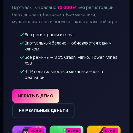
Виртуальный баланс
10 000 ₽
. Без регистрации,
без депозита, без риска. Все механики,
мультипликаторы и бонусы — как в реальной игре.
Без регистрации и e-mail
Виртуальный баланс — обновляется одним
кликом
Все режимы — Slot, Crash, Plinko, Tower, Mines,
X50
RTP, волатильность и механики — как в
реальной
ИГРАТЬ В ДЕМО
НА РЕАЛЬНЫЕ ДЕНЬГИ
DEMO
DEMO
DEMO