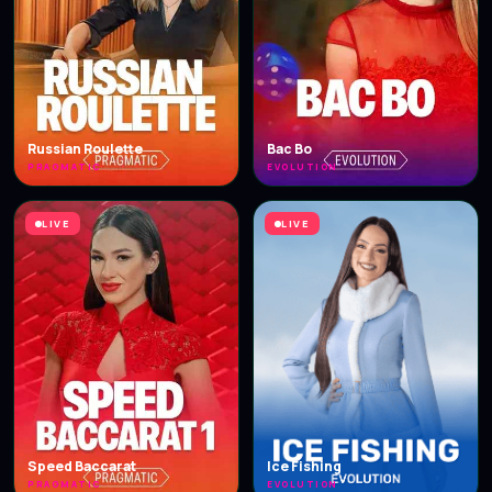
Russian Roulette
Bac Bo
PRAGMATIC
EVOLUTION
LIVE
LIVE
Speed Baccarat
Ice Fishing
PRAGMATIC
EVOLUTION