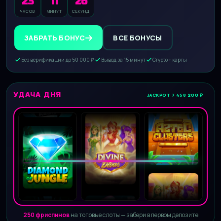
23
11
24
ЧАСОВ
МИНУТ
СЕКУНД
ЗАБРАТЬ БОНУС
ВСЕ БОНУСЫ
Без верификации до 50 000 ₽
Вывод за 15 минут
Crypto + карты
УДАЧА ДНЯ
JACKPOT 7 458 200 ₽
250 фриспинов
на топовые слоты — забери в первом депозите