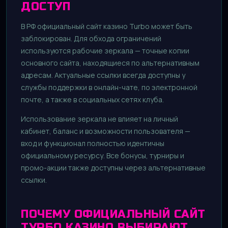
UR
ДОСТУП
В РФ официальный сайт казино Turbo может быть
заблокирован. Для обхода ограничений
используются рабочие зеркала — точные копии
основного сайта, находящиеся по альтернативным
адресам. Актуальные ссылки всегда доступны у
службы поддержки в онлайн-чате, по электронной
почте, а также в социальных сетях клуба.
Использование зеркала не влияет на личный
кабинет, баланс и возможности пользователя —
вход и функционал полностью идентичны
официальному ресурсу. Все бонусы, турниры и
промо-акции также доступны через альтернативные
ссылки.
ПОЧЕМУ ОФИЦИАЛЬНЫЙ САЙТ
ТУРБО КАЗИНО ВЫБИРАЮТ