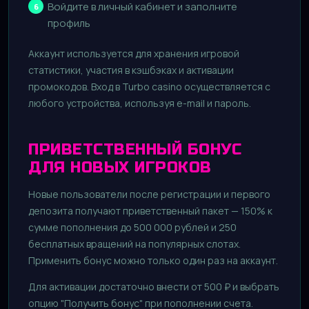
Войдите в личный кабинет и заполните
профиль
Аккаунт используется для хранения игровой
статистики, участия в кэшбэках и активации
промокодов. Вход в Turbo casino осуществляется с
любого устройства, используя e-mail и пароль.
ПРИВЕТСТВЕННЫЙ БОНУС
ДЛЯ НОВЫХ ИГРОКОВ
Новые пользователи после регистрации и первого
депозита получают приветственный пакет — 150% к
сумме пополнения до 500 000 рублей и 250
бесплатных вращений на популярных слотах.
Применить бонус можно только один раз на аккаунт.
Для активации достаточно внести от 500 ₽ и выбрать
опцию "Получить бонус" при пополнении счета.