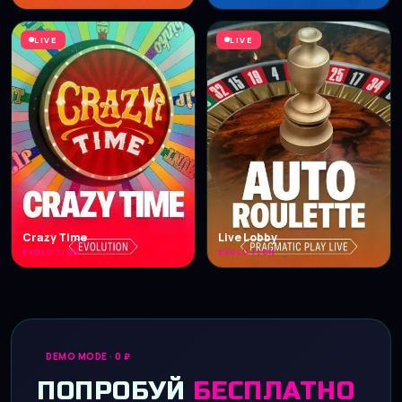
LIVE
LIVE
Crazy Time
Live Lobby
EVOLUTION
EVOLUTION
DEMO MODE · 0 ₽
ПОПРОБУЙ
БЕСПЛАТНО