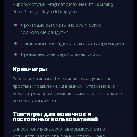
мировых студий: Pragmatic Play, NetEnt, BGaming,
Push Gaming, Play’n GO и других.
Фруктовые автоматы и классические
"однорукие бандиты"
Лицензионные видеослоты с бонус-раундами
Провайдерские серии с джекпотами
Краш-игры
Раздел игр типа Aviator и аналогов выделяется
простыми правилами и динамикой. Ставки можно
делать в реальном времени, выигрыши — мгновенно
зачисляются на счет.
Топ-игры для новичков и
постоянных пользователей
Список популярных слотов формируется по
количеству запусков и объему ставок. Среди