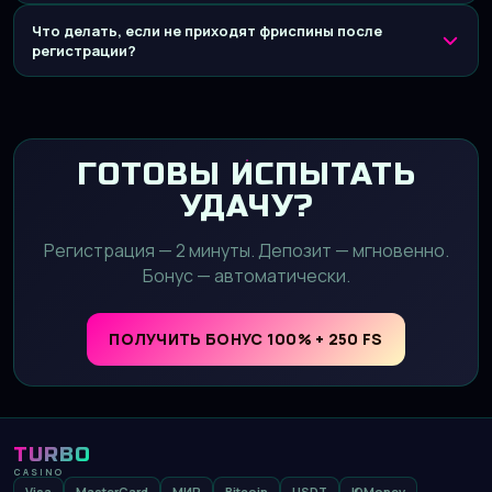
Что делать, если не приходят фриспины после
регистрации?
ГОТОВЫ ИСПЫТАТЬ
УДАЧУ?
Регистрация — 2 минуты. Депозит — мгновенно.
Бонус — автоматически.
ПОЛУЧИТЬ БОНУС 100% + 250 FS
TURBO
CASINO
Visa
MasterCard
МИР
Bitcoin
USDT
ЮMoney