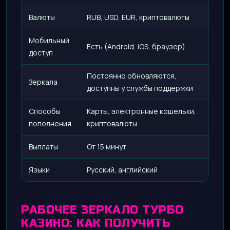
Валюты
RUB, USD, EUR, криптовалюты
Мобильный
Есть (Android, iOS, браузер)
доступ
Постоянно обновляются,
Зеркала
доступны у службы поддержки
Способы
Карты, электронные кошельки,
пополнения
криптовалюты
Выплаты
От 15 минут
Языки
Русский, английский
РАБОЧЕЕ ЗЕРКАЛО ТУРБО
КАЗИНО: КАК ПОЛУЧИТЬ