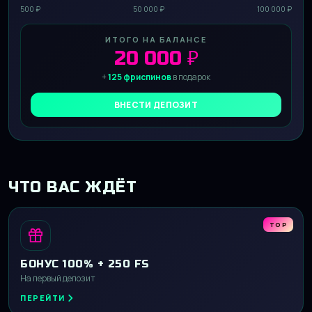
500 ₽
50 000 ₽
100 000 ₽
ИТОГО НА БАЛАНСЕ
20 000 ₽
+
125 фриспинов
в подарок
ВНЕСТИ ДЕПОЗИТ
ЧТО ВАС ЖДЁТ
TOP
БОНУС 100% + 250 FS
На первый депозит
ПЕРЕЙТИ