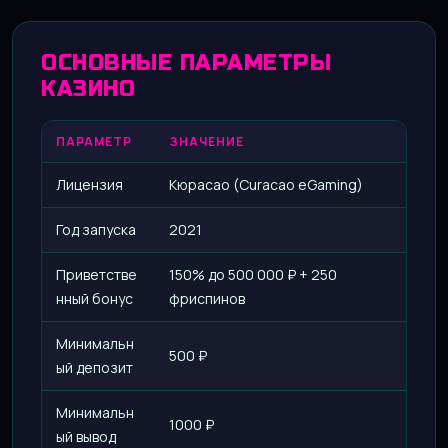
ОСНОВНЫЕ ПАРАМЕТРЫ
КАЗИНО
ПАРАМЕТР
ЗНАЧЕНИЕ
Лицензия
Кюрасао (Curacao eGaming)
Год запуска
2021
Приветстве
150% до 500 000 ₽ + 250
нный бонус
фриспинов
Минимальн
500 ₽
ый депозит
Минимальн
1000 ₽
ый вывод