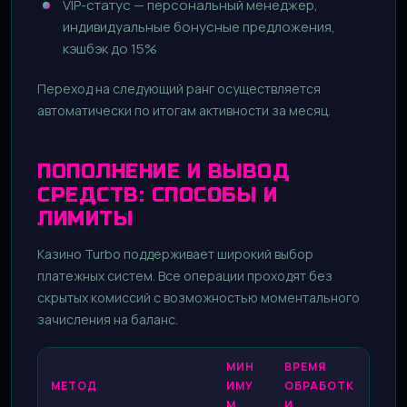
VIP-статус — персональный менеджер,
индивидуальные бонусные предложения,
кэшбэк до 15%
Переход на следующий ранг осуществляется
автоматически по итогам активности за месяц.
ПОПОЛНЕНИЕ И ВЫВОД
СРЕДСТВ: СПОСОБЫ И
ЛИМИТЫ
Казино Turbo поддерживает широкий выбор
платежных систем. Все операции проходят без
скрытых комиссий с возможностью моментального
зачисления на баланс.
МИН
ВРЕМЯ
МЕТОД
ИМУ
ОБРАБОТК
М
И