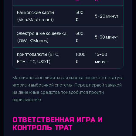
Банковские карты
500
5–20 минут
(Visa/Mastercard)
₽
Электронные кошельки
500
5–30 минут
(QIWI, ЮMoney)
₽
Криптовалюты (BTC,
1000
15–60
ETH, LTC, USDT)
₽
минут
Максимальные лимиты для вывода зависят от статуса
игрока и выбранной системы. Перед первой заявкой
на денежные средства понадобится пройти
верификацию.
ОТВЕТСТВЕННАЯ ИГРА И
КОНТРОЛЬ ТРАТ