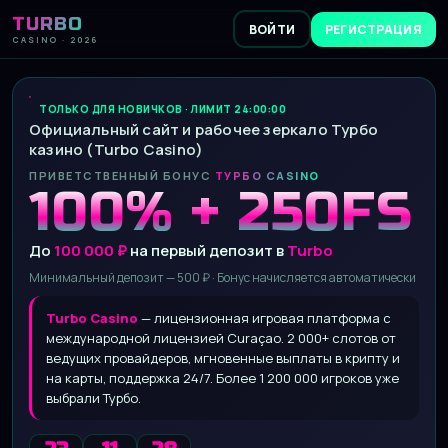
TURBO
ВОЙТИ
РЕГИСТРАЦИЯ
CASINO · 2026
ТОЛЬКО ДЛЯ НОВИЧКОВ · ЛИМИТ 24:00:00
Официальный сайт и рабочее зеркало Турбо
казино (Turbo Casino)
ПРИВЕТСТВЕННЫЙ БОНУС
ТУРБО CASINO
100% + 250FS
До
100 000 ₽
на первый депозит в
Turbo
Минимальный депозит — 500 ₽ · Бонус начисляется автоматически
Turbo Casino
— лицензионная игровая платформа с
международной лицензией Curaçao. 2 000+ слотов от
ведущих провайдеров, мгновенные выплаты в крипту и
на карты, поддержка 24/7. Более 1 200 000 игроков уже
выбрали Турбо.