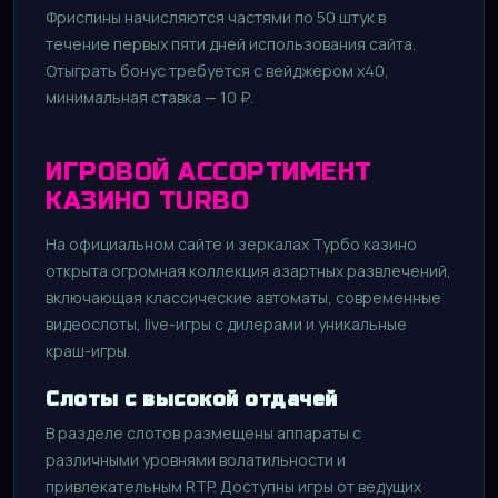
Фриспины начисляются частями по 50 штук в
течение первых пяти дней использования сайта.
Отыграть бонус требуется с вейджером x40,
минимальная ставка — 10 ₽.
ИГРОВОЙ АССОРТИМЕНТ
КАЗИНО TURBO
На официальном сайте и зеркалах Турбо казино
открыта огромная коллекция азартных развлечений,
включающая классические автоматы, современные
видеослоты, live-игры с дилерами и уникальные
краш-игры.
Слоты с высокой отдачей
В разделе слотов размещены аппараты с
различными уровнями волатильности и
привлекательным RTP. Доступны игры от ведущих