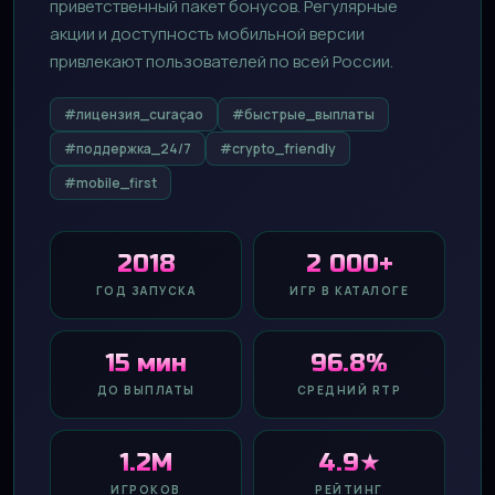
приветственный пакет бонусов. Регулярные
акции и доступность мобильной версии
привлекают пользователей по всей России.
#лицензия_curaçao
#быстрые_выплаты
#поддержка_24/7
#crypto_friendly
#mobile_first
2018
2 000+
ГОД ЗАПУСКА
ИГР В КАТАЛОГЕ
15 мин
96.8%
ДО ВЫПЛАТЫ
СРЕДНИЙ RTP
1.2M
4.9★
ИГРОКОВ
РЕЙТИНГ