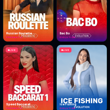
Russian Roulette
Bac Bo
PRAGMATIC
EVOLUTION
LIVE
LIVE
Speed Baccarat
Ice Fishing
PRAGMATIC
EVOLUTION