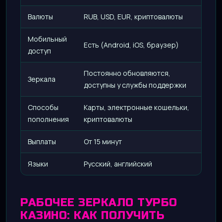
Валюты
RUB, USD, EUR, криптовалюты
Мобильный
Есть (Android, iOS, браузер)
доступ
Постоянно обновляются,
Зеркала
доступны у службы поддержки
Способы
Карты, электронные кошельки,
пополнения
криптовалюты
Выплаты
От 15 минут
Языки
Русский, английский
РАБОЧЕЕ ЗЕРКАЛО ТУРБО
КАЗИНО: КАК ПОЛУЧИТЬ