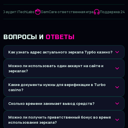
ит iTechLabs
GamCare ответственная игра
Поддержка 24/7
Вы
ВОПРОСЫ И
ОТВЕТЫ
Как узнать адрес актуального зеркала Турбо казино?
Можно ли использовать один аккаунт на сайте и
зеркалах?
Какие документы нужны для верификации в Turbo
casino?
Сколько времени занимает вывод средств?
Можно ли получить приветственный бонус во время
использования зеркала?