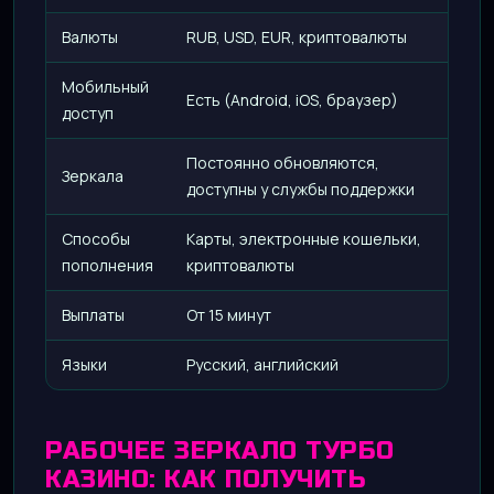
Валюты
RUB, USD, EUR, криптовалюты
Мобильный
Есть (Android, iOS, браузер)
доступ
Постоянно обновляются,
Зеркала
доступны у службы поддержки
Способы
Карты, электронные кошельки,
пополнения
криптовалюты
Выплаты
От 15 минут
Языки
Русский, английский
РАБОЧЕЕ ЗЕРКАЛО ТУРБО
КАЗИНО: КАК ПОЛУЧИТЬ