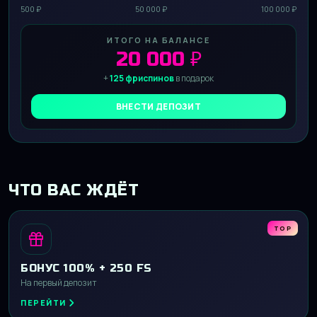
500 ₽
50 000 ₽
100 000 ₽
ИТОГО НА БАЛАНСЕ
20 000 ₽
+
125 фриспинов
в подарок
ВНЕСТИ ДЕПОЗИТ
ЧТО ВАС ЖДЁТ
TOP
БОНУС 100% + 250 FS
На первый депозит
ПЕРЕЙТИ