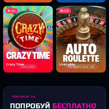
LIVE
LIVE
Crazy Time
Live Lobby
EVOLUTION
EVOLUTION
DEMO MODE · 0 ₽
ПОПРОБУЙ
БЕСПЛАТНО