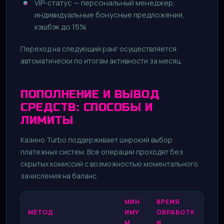
VIP-статус — персональный менеджер,
индивидуальные бонусные предложения,
кэшбэк до 15%
Переход на следующий ранг осуществляется
автоматически по итогам активности за месяц.
ПОПОЛНЕНИЕ И ВЫВОД
СРЕДСТВ: СПОСОБЫ И
ЛИМИТЫ
Казино Turbo поддерживает широкий выбор
платежных систем. Все операции проходят без
скрытых комиссий с возможностью моментального
зачисления на баланс.
МИН
ВРЕМЯ
МЕТОД
ИМУ
ОБРАБОТК
М
И