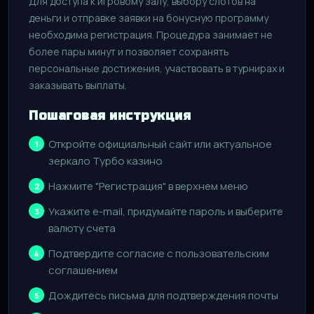
Для доступа к игровому залу, выбору слотов на
деньги и отправке заявки на бонусную программу
необходима регистрация. Процедура занимает не
более пары минут и позволяет сохранять
персональные достижения, участвовать в турнирах и
заказывать выплаты.
Пошаговая инструкция
Откройте официальный сайт или актуальное
зеркало Турбо казино
Нажмите "Регистрация" в верхнем меню
Укажите e-mail, придумайте пароль и выберите
валюту счета
Подтвердите согласие с пользовательским
соглашением
Дождитесь письма для подтверждения почты