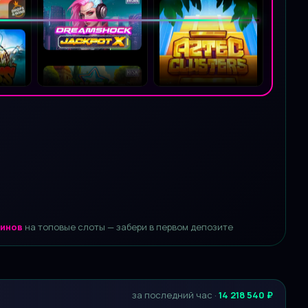
пинов
на топовые слоты — забери в первом депозите
за последний час ·
14 218 540 ₽