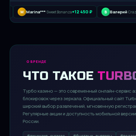
+12 450 ₽
+24
Marina***
Валерий
M
·
Sweet Bonanza
В
·
Crazy Time
О БРЕНДЕ
ЧТО ТАКОЕ
TURB
Турбо казино — это современный онлайн-сервис 
блокировок через зеркала. Официальный сайт Turb
широкий выбор развлечений, мгновенную регистрац
Регулярные акции и доступность мобильной версии
России.
#лицензия_curaçao
#быстрые_выплаты
#подде