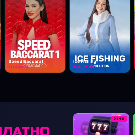
UR
Speed Baccarat
Ice Fishing
PRAGMATIC
EVOLUTION
DEMO
ПЛАТНО