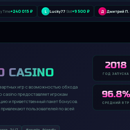
0 015 ₽
+9 500 ₽
+67 
Lucky77
Дмитрий П.
L
·
Slot
Д
·
Plinko
2018
O CASINO
ГОД ЗАПУСКА
азартных игр с возможностью обхода
96.8
o casino предоставляет игрокам
ию и приветственный пакет бонусов.
СРЕДНИЙ RTP
 привлекают пользователей по всей
ржка_24/7
#crypto_friendly