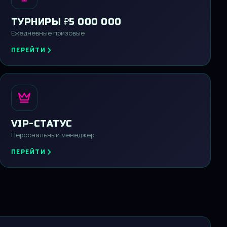
ТУРНИРЫ ₽5 000 000
Ежедневные призовые
ПЕРЕЙТИ
VIP-СТАТУС
Персональный менеджер
ПЕРЕЙТИ