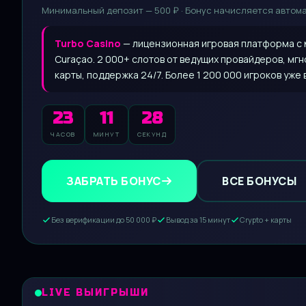
Минимальный депозит — 500 ₽ · Бонус начисляется автом
Turbo Casino
— лицензионная игровая платформа с
Curaçao. 2 000+ слотов от ведущих провайдеров, мгн
карты, поддержка 24/7. Более 1 200 000 игроков уже
23
11
25
ЧАСОВ
МИНУТ
СЕКУНД
ЗАБРАТЬ БОНУС
ВСЕ БОНУСЫ
Без верификации до 50 000 ₽
Вывод за 15 минут
Crypto + карты
LIVE ВЫИГРЫШИ