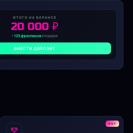
ИТОГО НА БАЛАНСЕ
20 000 ₽
+
125 фриспинов
в подарок
ВНЕСТИ ДЕПОЗИТ
HOT