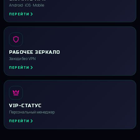
Android · iOS · Mobile
ПЕРЕЙТИ
РАБОЧЕЕ ЗЕРКАЛО
Заходи без VPN
ПЕРЕЙТИ
VIP-СТАТУС
Персональный менеджер
ПЕРЕЙТИ