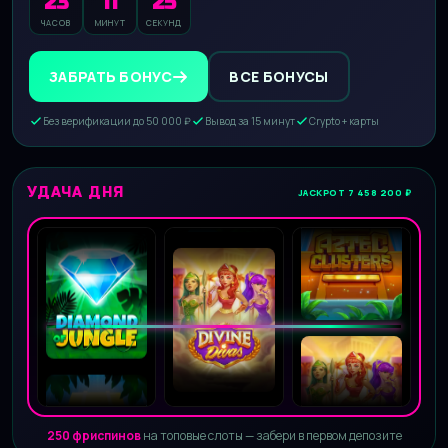
23
11
24
ЧАСОВ
МИНУТ
СЕКУНД
ЗАБРАТЬ БОНУС
ВСЕ БОНУСЫ
Без верификации до 50 000 ₽
Вывод за 15 минут
Crypto + карты
УДАЧА ДНЯ
JACKPOT 7 458 200 ₽
250 фриспинов
на топовые слоты — забери в первом депозите