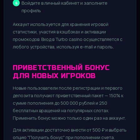
Войдите в личный кабинет и заполните
профиль
Аккаунт используется для хранения игровой
статистики, участия в кэшбэках и активации
промокодов. Вход в Turbo casino осуществляется с
любого устройства, используя e-mail и пароль.
ПРИВЕТСТВЕННЫЙ БОНУС
ДЛЯ НОВЫХ ИГРОКОВ
Новые пользователи после регистрации и первого
депозита получают приветственный пакет — 150% к
сумме пополнения до 500 000 рублей и 250
бесплатных вращений на популярных слотах.
Применить бонус можно только один раз на аккаунт.
Для активации достаточно внести от 500 ₽ и выбрать
опцию "Получить бонус" при пополнении счета.