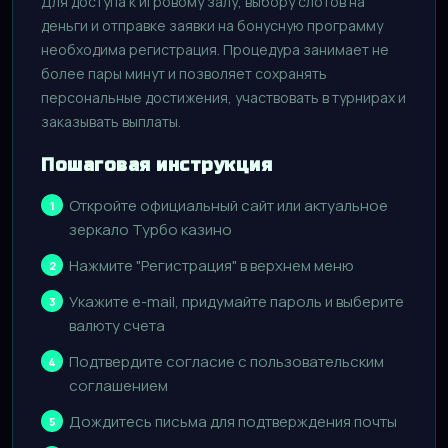
Для доступа к игровому залу, выбору слотов на
деньги и отправке заявки на бонусную программу
необходима регистрация. Процедура занимает не
более пары минут и позволяет сохранять
персональные достижения, участвовать в турнирах и
заказывать выплаты.
Пошаговая инструкция
Откройте официальный сайт или актуальное
зеркало Турбо казино
Нажмите "Регистрация" в верхнем меню
Укажите e-mail, придумайте пароль и выберите
валюту счета
Подтвердите согласие с пользовательским
соглашением
Дождитесь письма для подтверждения почты