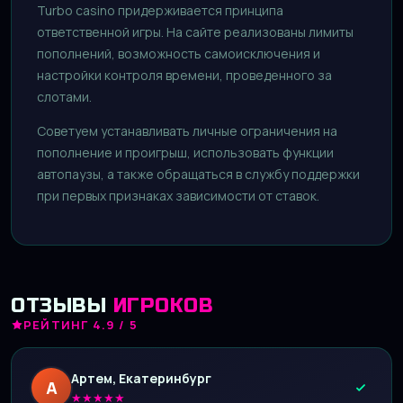
Turbo casino придерживается принципа
ответственной игры. На сайте реализованы лимиты
пополнений, возможность самоисключения и
настройки контроля времени, проведенного за
слотами.
Советуем устанавливать личные ограничения на
пополнение и проигрыш, использовать функции
автопаузы, а также обращаться в службу поддержки
при первых признаках зависимости от ставок.
ОТЗЫВЫ
ИГРОКОВ
РЕЙТИНГ 4.9 / 5
Артем, Екатеринбург
А
★
★
★
★
★