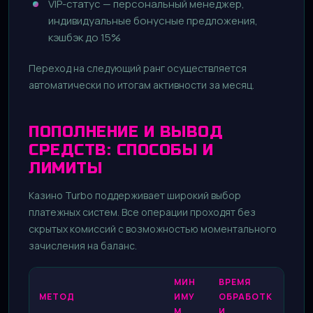
VIP-статус — персональный менеджер,
индивидуальные бонусные предложения,
кэшбэк до 15%
Переход на следующий ранг осуществляется
автоматически по итогам активности за месяц.
ПОПОЛНЕНИЕ И ВЫВОД
СРЕДСТВ: СПОСОБЫ И
ЛИМИТЫ
Казино Turbo поддерживает широкий выбор
платежных систем. Все операции проходят без
скрытых комиссий с возможностью моментального
зачисления на баланс.
МИН
ВРЕМЯ
МЕТОД
ИМУ
ОБРАБОТК
М
И