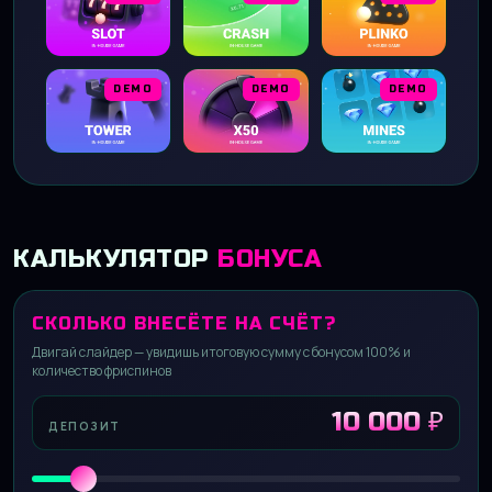
DEMO
DEMO
DEMO
КАЛЬКУЛЯТОР
БОНУСА
СКОЛЬКО ВНЕСЁТЕ НА СЧЁТ?
Двигай слайдер — увидишь итоговую сумму с бонусом 100% и
количество фриспинов
10 000 ₽
ДЕПОЗИТ