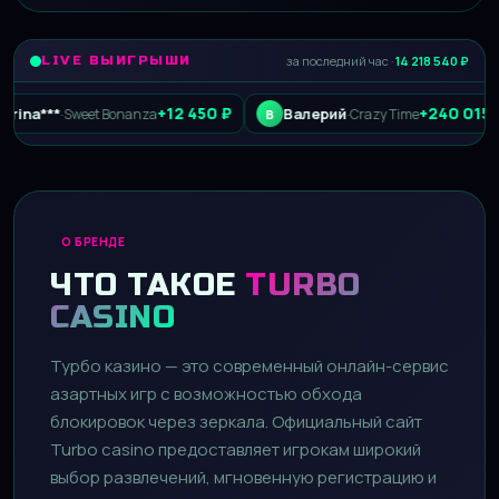
LIVE ВЫИГРЫШИ
за последний час ·
14 218 540 ₽
+12 450 ₽
+240 015 ₽
*
Валерий
·
Sweet Bonanza
·
Crazy Time
В
L
О БРЕНДЕ
ЧТО ТАКОЕ
TURBO
CASINO
Турбо казино — это современный онлайн-сервис
азартных игр с возможностью обхода
блокировок через зеркала. Официальный сайт
Turbo casino предоставляет игрокам широкий
выбор развлечений, мгновенную регистрацию и