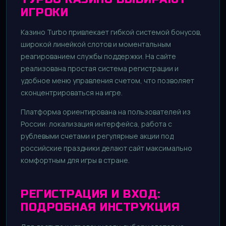
ИГРОКИ
Казино Turbo привлекает гибкой системой бонусов,
широкой линейкой слотов и моментальным
реагированием службы поддержки. На сайте
реализована простая система регистрации и
удобное меню управления счетом, что позволяет
сконцентрироваться на игре.
Платформа ориентирована на пользователей из
России: локализация интерфейса, работа с
рублевыми счетами и регулярные акции под
российские праздники делают сайт максимально
комфортным для игры в стране.
РЕГИСТРАЦИЯ И ВХОД:
ПОДРОБНАЯ ИНСТРУКЦИЯ