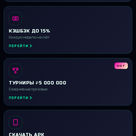
КЭШБЭК ДО 15%
Каждую неделю на счёт
ПЕРЕЙТИ
HOT
ТУРНИРЫ ₽5 000 000
Ежедневные призовые
ПЕРЕЙТИ
СКАЧАТЬ APK