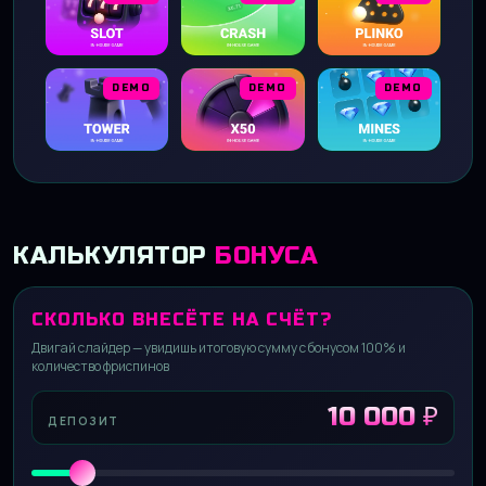
DEMO
DEMO
DEMO
КАЛЬКУЛЯТОР
БОНУСА
СКОЛЬКО ВНЕСЁТЕ НА СЧЁТ?
Двигай слайдер — увидишь итоговую сумму с бонусом 100% и
количество фриспинов
10 000 ₽
ДЕПОЗИТ