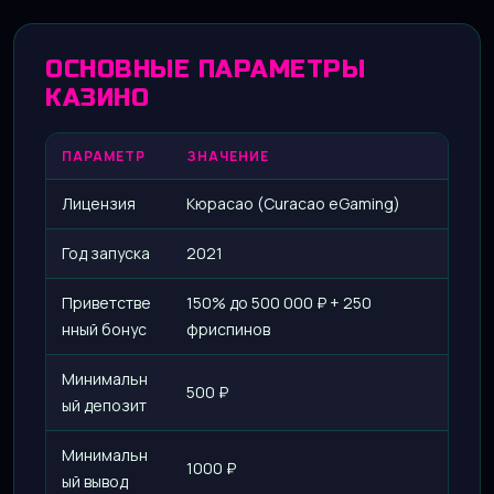
ОСНОВНЫЕ ПАРАМЕТРЫ
КАЗИНО
ПАРАМЕТР
ЗНАЧЕНИЕ
Лицензия
Кюрасао (Curacao eGaming)
Год запуска
2021
Приветстве
150% до 500 000 ₽ + 250
нный бонус
фриспинов
Минимальн
500 ₽
ый депозит
Минимальн
1000 ₽
ый вывод