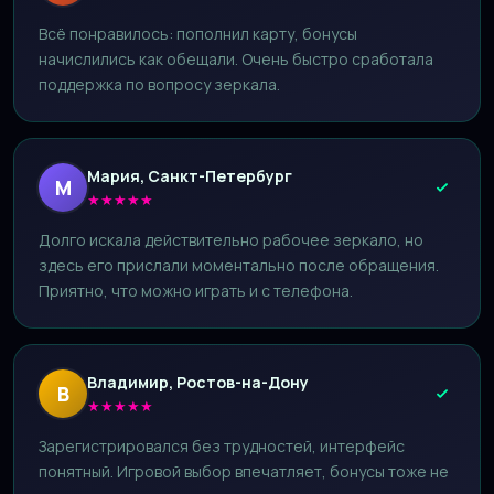
Всё понравилось: пополнил карту, бонусы
начислились как обещали. Очень быстро сработала
поддержка по вопросу зеркала.
Мария, Санкт-Петербург
М
★
★
★
★
★
Долго искала действительно рабочее зеркало, но
здесь его прислали моментально после обращения.
Приятно, что можно играть и с телефона.
Владимир, Ростов-на-Дону
В
★
★
★
★
★
Зарегистрировался без трудностей, интерфейс
понятный. Игровой выбор впечатляет, бонусы тоже не