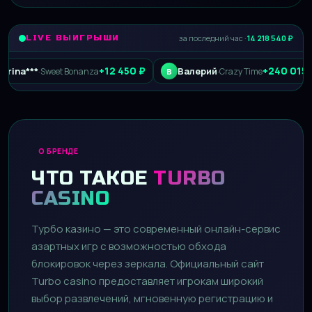
LIVE ВЫИГРЫШИ
за последний час ·
14 218 540 ₽
+12 450 ₽
+240 015 ₽
*
Валерий
·
Sweet Bonanza
·
Crazy Time
В
L
О БРЕНДЕ
ЧТО ТАКОЕ
TURBO
CASINO
Турбо казино — это современный онлайн-сервис
азартных игр с возможностью обхода
блокировок через зеркала. Официальный сайт
Turbo casino предоставляет игрокам широкий
выбор развлечений, мгновенную регистрацию и