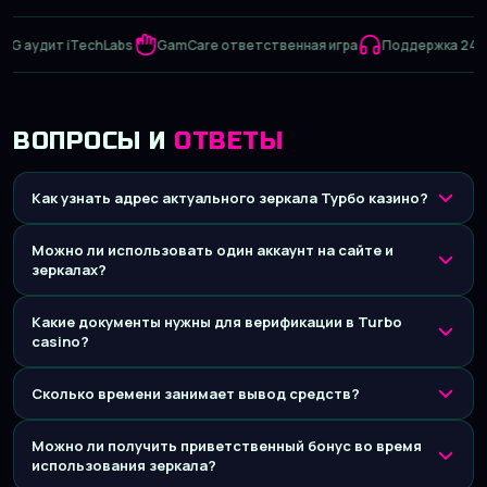
дит iTechLabs
GamCare ответственная игра
Поддержка 24/7
В
ВОПРОСЫ И
ОТВЕТЫ
Как узнать адрес актуального зеркала Турбо казино?
Можно ли использовать один аккаунт на сайте и
зеркалах?
Какие документы нужны для верификации в Turbo
casino?
Сколько времени занимает вывод средств?
Можно ли получить приветственный бонус во время
использования зеркала?