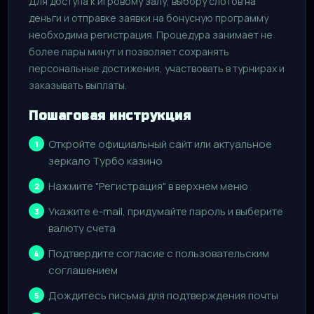
Для доступа к игровому залу, выбору слотов на
деньги и отправке заявки на бонусную программу
необходима регистрация. Процедура занимает не
более пары минут и позволяет сохранять
персональные достижения, участвовать в турнирах и
заказывать выплаты.
Пошаговая инструкция
Откройте официальный сайт или актуальное
зеркало Турбо казино
Нажмите "Регистрация" в верхнем меню
Укажите e-mail, придумайте пароль и выберите
валюту счета
Подтвердите согласие с пользовательским
соглашением
Дождитесь письма для подтверждения почты