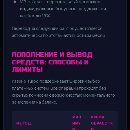
VIP-статус — персональный менеджер,
индивидуальные бонусные предложения,
кэшбэк до 15%
Переход на следующий ранг осуществляется
автоматически по итогам активности за месяц.
ПОПОЛНЕНИЕ И ВЫВОД
СРЕДСТВ: СПОСОБЫ И
ЛИМИТЫ
Казино Turbo поддерживает широкий выбор
платежных систем. Все операции проходят без
скрытых комиссий с возможностью моментального
зачисления на баланс.
МИН
ВРЕМЯ
МЕТОД
ИМУ
ОБРАБОТК
М
И