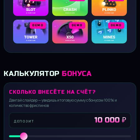
DEMO
DEMO
DEMO
КАЛЬКУЛЯТОР
БОНУСА
СКОЛЬКО ВНЕСЁТЕ НА СЧЁТ?
Двигай слайдер — увидишь итоговую сумму с бонусом 100% и
количество фриспинов
10 000 ₽
ДЕПОЗИТ