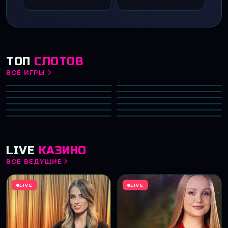
ТОП
СЛОТОВ
ВСЕ ИГРЫ
Gates of Olympus 1000
Big Bass Bonanza
HOT
Diamond of Jungle
Aztec Clusters
NEW
PRAGMATIC PLAY
PRAGMATIC PLAY
Divine Divas
Dreamshock
TOP
NETENT
PRAGMATIC PLAY
Hot Fruit
Phoenix Rising
NEW
PLAY’N GO
NETENT
Fruit Machine
Capymania Yellow
HOT
MICROGAMING
PLAY’N GO
Big Win x25
Fab Farm
MICROGAMING
PRAGMATIC PLAY
NETENT
PLAY’N GO
LIVE
КАЗИНО
ВСЕ ВЕДУЩИЕ
LIVE
LIVE