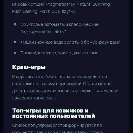
мировых студий: Pragmatic Play, NetEnt, BGaming,
Push Gaming, Play’n GO и других.
Фруктовые автоматы и классические
"однорукие бандиты"
Лицензионные видеослоты с бонус-раундами
Провайдерские серии с джекпотами
Краш-игры
Раздел игр типа Aviator и аналогов выделяется
простыми правилами и динамикой. Ставки можно
делать в реальном времени, выигрыши — мгновенно
зачисляются на счет.
Топ-игры для новичков и
постоянных пользователей
Список популярных слотов формируется по
количеству запусков и объему ставок. Среди