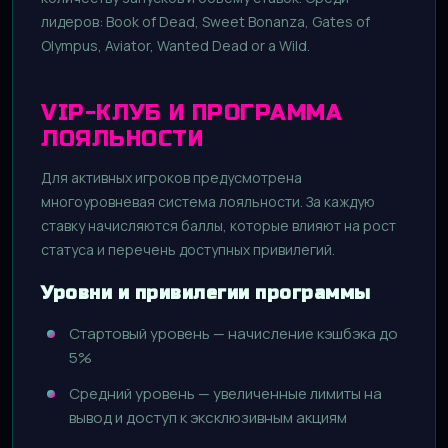
лидеров: Book of Dead, Sweet Bonanza, Gates of
Olympus, Aviator, Wanted Dead or a Wild.
VIP-КЛУБ И ПРОГРАММА
ЛОЯЛЬНОСТИ
Для активных игроков предусмотрена
многоуровневая система лояльности. За каждую
ставку начисляются баллы, которые влияют на рост
статуса и перечень доступных привилегий.
Уровни и привилегии программы
Стартовый уровень — начисление кэшбэка до
5%
Средний уровень — увеличенные лимиты на
вывод и доступ к эксклюзивным акциям