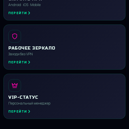
Android · iOS · Mobile
ПЕРЕЙТИ
РАБОЧЕЕ ЗЕРКАЛО
Заходи без VPN
ПЕРЕЙТИ
VIP-СТАТУС
Персональный менеджер
ПЕРЕЙТИ