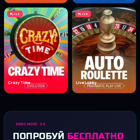
LIVE
LIVE
Crazy Time
Live Lobby
EVOLUTION
EVOLUTION
DEMO MODE · 0 ₽
ПОПРОБУЙ
БЕСПЛАТНО