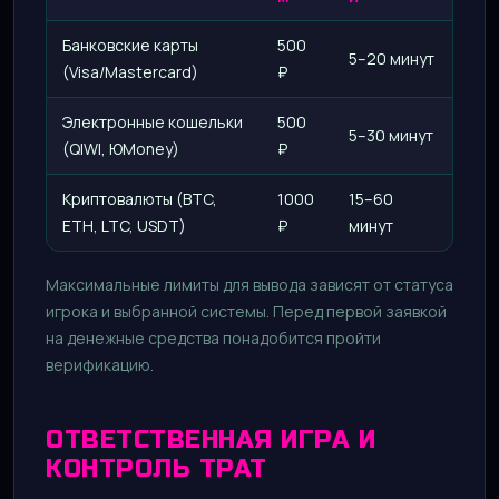
Банковские карты
500
5–20 минут
(Visa/Mastercard)
₽
Электронные кошельки
500
5–30 минут
(QIWI, ЮMoney)
₽
Криптовалюты (BTC,
1000
15–60
ETH, LTC, USDT)
₽
минут
Максимальные лимиты для вывода зависят от статуса
игрока и выбранной системы. Перед первой заявкой
на денежные средства понадобится пройти
верификацию.
ОТВЕТСТВЕННАЯ ИГРА И
КОНТРОЛЬ ТРАТ