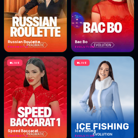
Russian Roulette
Bac Bo
PRAGMATIC
EVOLUTION
LIVE
LIVE
Speed Baccarat
Ice Fishing
PRAGMATIC
EVOLUTION