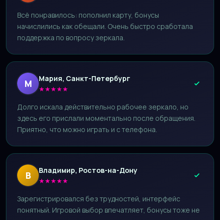
Всё понравилось: пополнил карту, бонусы
начислились как обещали. Очень быстро сработала
поддержка по вопросу зеркала.
Мария, Санкт-Петербург
М
★
★
★
★
★
Долго искала действительно рабочее зеркало, но
здесь его прислали моментально после обращения.
Приятно, что можно играть и с телефона.
Владимир, Ростов-на-Дону
В
★
★
★
★
★
Зарегистрировался без трудностей, интерфейс
понятный. Игровой выбор впечатляет, бонусы тоже не