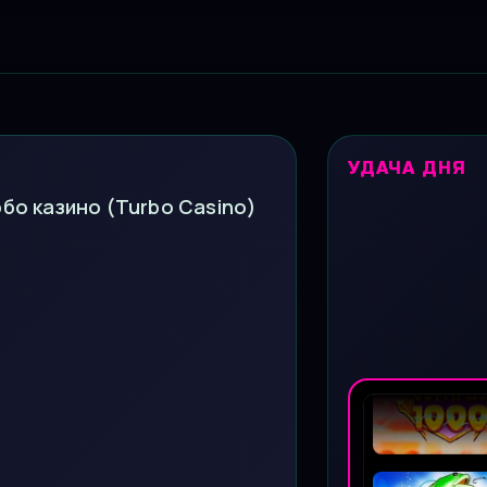
УДАЧА ДНЯ
бо казино (Turbo Casino)