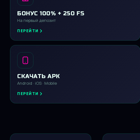
БОНУС 100% + 250 FS
На первый депозит
ПЕРЕЙТИ
СКАЧАТЬ APK
Android · iOS · Mobile
ПЕРЕЙТИ