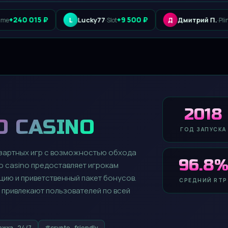
015 ₽
+9 500 ₽
+67 32
Lucky77
Дмитрий П.
L
·
Slot
Д
·
Plinko
2018
O CASINO
ГОД ЗАПУСКА
азартных игр с возможностью обхода
96.8
o casino предоставляет игрокам
ию и приветственный пакет бонусов.
СРЕДНИЙ RTP
 привлекают пользователей по всей
ржка_24/7
#crypto_friendly