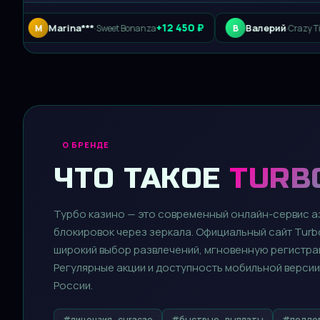
+12 450 ₽
+240 
Marina***
Валерий
·
Sweet Bonanza
В
·
Crazy Time
О БРЕНДЕ
ЧТО ТАКОЕ
TURB
Турбо казино — это современный онлайн-сервис 
блокировок через зеркала. Официальный сайт Turb
широкий выбор развлечений, мгновенную регистрац
Регулярные акции и доступность мобильной версии
России.
#лицензия_curaçao
#быстрые_выплаты
#подде