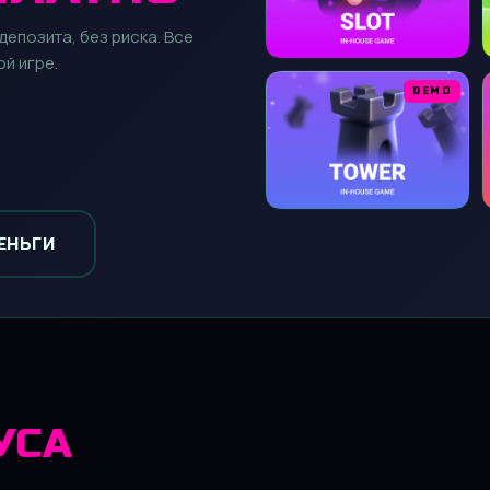
 депозита, без риска. Все
й игре.
DEMO
ЕНЬГИ
УСА