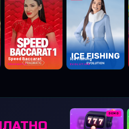
UR
Speed Baccarat
Ice Fishing
PRAGMATIC
EVOLUTION
DEMO
ПЛАТНО