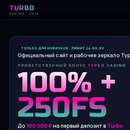
TURBO
CASINO · 2026
ТОЛЬКО ДЛЯ НОВИЧКОВ · ЛИМИТ 24:00:00
Официальный сайт и рабочее зеркало Тур
ПРИВЕТСТВЕННЫЙ БОНУС
ТУРБО CASINO
100% +
250FS
До
100 000 ₽
на первый депозит в
Turbo