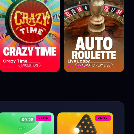
B
Crazy Time
Live Lobby
EVOLUTION
EVOLUTION
DEMO
DEMO