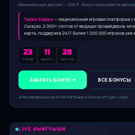
Минимальный депозит — 500 ₽ · Бонус начисляется автом
Turbo Casino
— лицензионная игровая платформа с
Curaçao. 2 000+ слотов от ведущих провайдеров, мгн
карты, поддержка 24/7. Более 1 200 000 игроков уже
23
11
26
ЧАСОВ
МИНУТ
СЕКУНД
ЗАБРАТЬ БОНУС
ВСЕ БОНУСЫ
Без верификации до 50 000 ₽
Вывод за 15 минут
Crypto + карты
LIVE ВЫИГРЫШИ