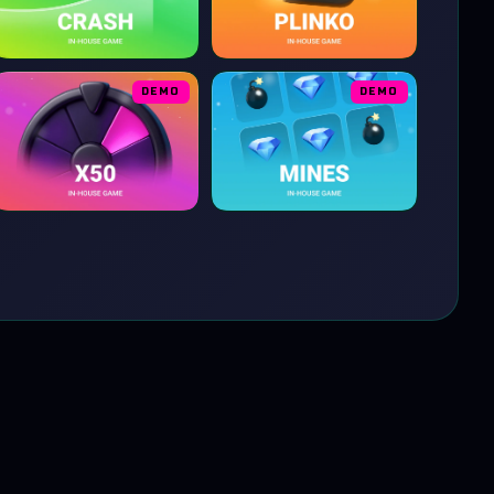
DEMO
DEMO