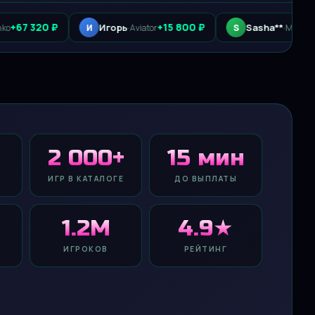
0 ₽
+15 800 ₽
+42 000 
Игорь
Sasha**
И
·
Aviator
S
·
Mines
2 000+
15 мин
ИГР В КАТАЛОГЕ
ДО ВЫПЛАТЫ
%
1.2M
4.9★
ИГРОКОВ
РЕЙТИНГ