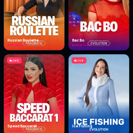
Russian Roulette
Bac Bo
PRAGMATIC
EVOLUTION
LIVE
LIVE
Speed Baccarat
Ice Fishing
PRAGMATIC
EVOLUTION