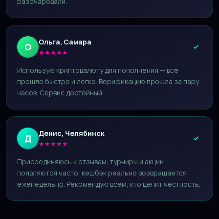
разочаровали.
Ольга, Самара
О
★
★
★
★
★
Использую криптовалюту для пополнения — всё
прошло быстро и легко. Верификацию прошла за пару
часов. Сервис достойный.
Денис, Челябинск
Д
★
★
★
★
★
Присоединяюсь к отзывам: турниры и акции
появляются часто, кешбэк реально возвращается
еженедельно. Рекомендую всем, кто ценит честность.