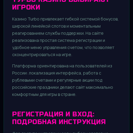
ИГРОКИ
Казино Turbo привлекает гибкой системой бонусов,
широкой линейкой слотов и моментальным
реагированием службы поддержки. На сайте
реализована простая система регистрации и
удобное меню управления счетом, что позволяет
сконцентрироваться на игре.
Платформа ориентирована на пользователей из
России: локализация интерфейса, работа с
рублевыми счетами и регулярные акции под
российские праздники делают сайт максимально
комфортным для игры в стране.
РЕГИСТРАЦИЯ И ВХОД:
ПОДРОБНАЯ ИНСТРУКЦИЯ