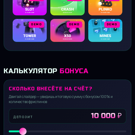
DEMO
DEMO
DEMO
КАЛЬКУЛЯТОР
БОНУСА
СКОЛЬКО ВНЕСЁТЕ НА СЧЁТ?
Двигай слайдер — увидишь итоговую сумму с бонусом 100% и
количество фриспинов
10 000 ₽
ДЕПОЗИТ