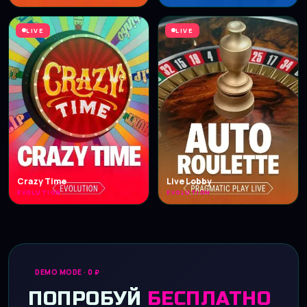
LIVE
LIVE
Crazy Time
Live Lobby
EVOLUTION
EVOLUTION
DEMO MODE · 0 ₽
ПОПРОБУЙ
БЕСПЛАТНО