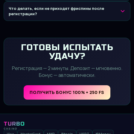
Что делать, если не приходят фриспины после
регистрации?
ГОТОВЫ ИСПЫТАТЬ
УДАЧУ?
Регистрация — 2 минуты. Депозит — мгновенно.
Бонус — автоматически.
ПОЛУЧИТЬ БОНУС 100% + 250 FS
TURBO
CASINO
Visa
MasterCard
МИР
Bitcoin
USDT
ЮMoney