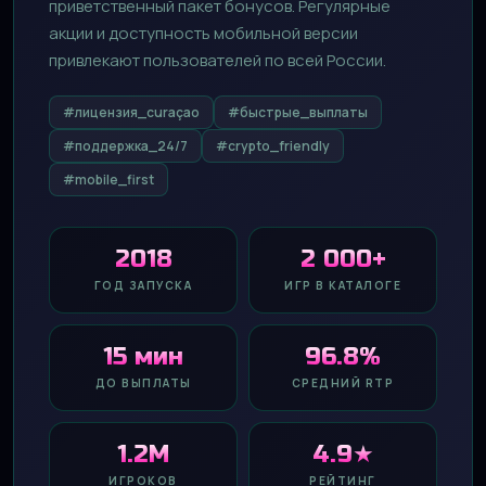
приветственный пакет бонусов. Регулярные
акции и доступность мобильной версии
привлекают пользователей по всей России.
#лицензия_curaçao
#быстрые_выплаты
#поддержка_24/7
#crypto_friendly
#mobile_first
2018
2 000+
ГОД ЗАПУСКА
ИГР В КАТАЛОГЕ
15 мин
96.8%
ДО ВЫПЛАТЫ
СРЕДНИЙ RTP
1.2M
4.9★
ИГРОКОВ
РЕЙТИНГ