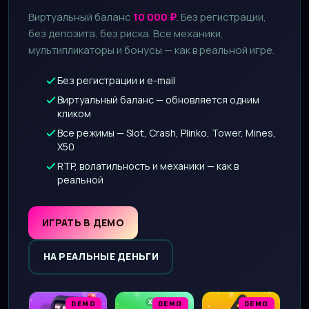
Виртуальный баланс
10 000 ₽
. Без регистрации,
без депозита, без риска. Все механики,
мультипликаторы и бонусы — как в реальной игре.
Без регистрации и e-mail
Виртуальный баланс — обновляется одним
кликом
Все режимы — Slot, Crash, Plinko, Tower, Mines,
X50
RTP, волатильность и механики — как в
реальной
ИГРАТЬ В ДЕМО
НА РЕАЛЬНЫЕ ДЕНЬГИ
DEMO
DEMO
DEMO