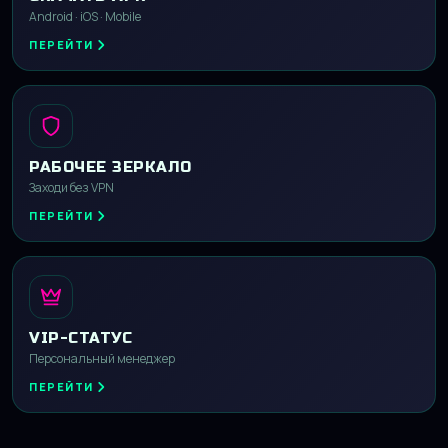
Android · iOS · Mobile
ПЕРЕЙТИ
РАБОЧЕЕ ЗЕРКАЛО
Заходи без VPN
ПЕРЕЙТИ
VIP-СТАТУС
Персональный менеджер
ПЕРЕЙТИ