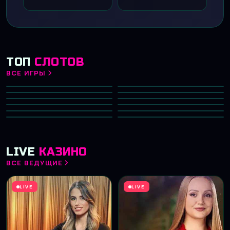
ТОП
СЛОТОВ
ВСЕ ИГРЫ
Gates of Olympus 1000
Big Bass Bonanza
HOT
Diamond of Jungle
Aztec Clusters
NEW
PRAGMATIC PLAY
PRAGMATIC PLAY
Divine Divas
Dreamshock
TOP
NETENT
PRAGMATIC PLAY
Hot Fruit
Phoenix Rising
NEW
PLAY’N GO
NETENT
Fruit Machine
Capymania Yellow
HOT
MICROGAMING
PLAY’N GO
Big Win x25
Fab Farm
MICROGAMING
PRAGMATIC PLAY
NETENT
PLAY’N GO
LIVE
КАЗИНО
ВСЕ ВЕДУЩИЕ
LIVE
LIVE