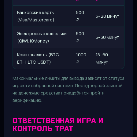
Банковские карты
500
5–20 минут
(Visa/Mastercard)
₽
Электронные кошельки
500
5–30 минут
(QIWI, ЮMoney)
₽
Криптовалюты (BTC,
1000
15–60
ETH, LTC, USDT)
₽
минут
Максимальные лимиты для вывода зависят от статуса
игрока и выбранной системы. Перед первой заявкой
на денежные средства понадобится пройти
верификацию.
ОТВЕТСТВЕННАЯ ИГРА И
КОНТРОЛЬ ТРАТ