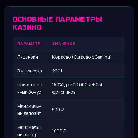
ОСНОВНЫЕ ПАРАМЕТРЫ
КАЗИНО
ПАРАМЕТР
ЗНАЧЕНИЕ
Лицензия
Кюрасао (Curacao eGaming)
Год запуска
2021
Приветстве
150% до 500 000 ₽ + 250
нный бонус
фриспинов
Минимальн
500 ₽
ый депозит
Минимальн
1000 ₽
ый вывод