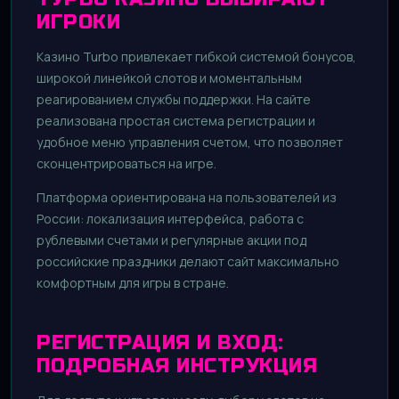
ИГРОКИ
Казино Turbo привлекает гибкой системой бонусов,
широкой линейкой слотов и моментальным
реагированием службы поддержки. На сайте
реализована простая система регистрации и
удобное меню управления счетом, что позволяет
сконцентрироваться на игре.
Платформа ориентирована на пользователей из
России: локализация интерфейса, работа с
рублевыми счетами и регулярные акции под
российские праздники делают сайт максимально
комфортным для игры в стране.
РЕГИСТРАЦИЯ И ВХОД:
ПОДРОБНАЯ ИНСТРУКЦИЯ