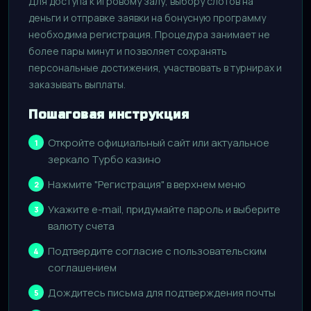
Для доступа к игровому залу, выбору слотов на
деньги и отправке заявки на бонусную программу
необходима регистрация. Процедура занимает не
более пары минут и позволяет сохранять
персональные достижения, участвовать в турнирах и
заказывать выплаты.
Пошаговая инструкция
Откройте официальный сайт или актуальное
зеркало Турбо казино
Нажмите "Регистрация" в верхнем меню
Укажите e-mail, придумайте пароль и выберите
валюту счета
Подтвердите согласие с пользовательским
соглашением
Дождитесь письма для подтверждения почты