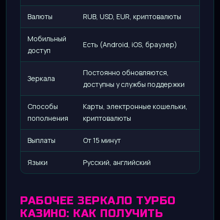
Валюты
RUB, USD, EUR, криптовалюты
Мобильный
Есть (Android, iOS, браузер)
доступ
Постоянно обновляются,
Зеркала
доступны у службы поддержки
Способы
Карты, электронные кошельки,
пополнения
криптовалюты
Выплаты
От 15 минут
Языки
Русский, английский
РАБОЧЕЕ ЗЕРКАЛО ТУРБО
КАЗИНО: КАК ПОЛУЧИТЬ