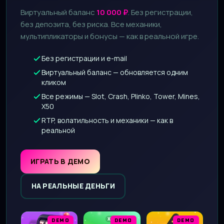
Виртуальный баланс
10 000 ₽
. Без регистрации,
без депозита, без риска. Все механики,
мультипликаторы и бонусы — как в реальной игре.
Без регистрации и e-mail
Виртуальный баланс — обновляется одним
кликом
Все режимы — Slot, Crash, Plinko, Tower, Mines,
X50
RTP, волатильность и механики — как в
реальной
ИГРАТЬ В ДЕМО
НА РЕАЛЬНЫЕ ДЕНЬГИ
DEMO
DEMO
DEMO