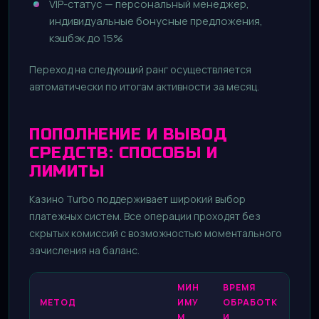
VIP-статус — персональный менеджер,
индивидуальные бонусные предложения,
кэшбэк до 15%
Переход на следующий ранг осуществляется
автоматически по итогам активности за месяц.
ПОПОЛНЕНИЕ И ВЫВОД
СРЕДСТВ: СПОСОБЫ И
ЛИМИТЫ
Казино Turbo поддерживает широкий выбор
платежных систем. Все операции проходят без
скрытых комиссий с возможностью моментального
зачисления на баланс.
МИН
ВРЕМЯ
МЕТОД
ИМУ
ОБРАБОТК
М
И