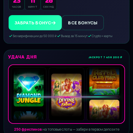
23
11
25
ЧАСОВ
МИНУТ
СЕКУНД
ЗАБРАТЬ БОНУС
ВСЕ БОНУСЫ
Без верификации до 50 000 ₽
Вывод за 15 минут
Crypto + карты
УДАЧА ДНЯ
JACKPOT 7 458 200 ₽
250 фриспинов
на топовые слоты — забери в первом депозите