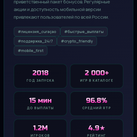
приветственный пакет бонусов. Регулярные
акции и доступность мобильной версии
привлекают пользователей по всей России.
#лицензия_curaçao
#быстрые_выплаты
#поддержка_24/7
#crypto_friendly
#mobile_first
2018
2 000+
ГОД ЗАПУСКА
ИГР В КАТАЛОГЕ
15 мин
96.8%
ДО ВЫПЛАТЫ
СРЕДНИЙ RTP
1.2M
4.9★
ИГРОКОВ
РЕЙТИНГ