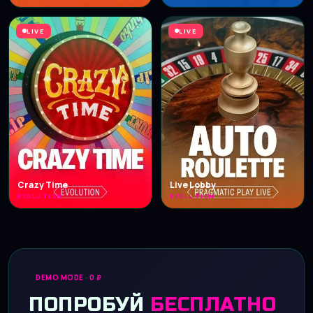
LIVE
LIVE
Crazy Time
Live Lobby
EVOLUTION
EVOLUTION
DEMO MODE · 0 ₽
ПОПРОБУЙ
БЕСПЛАТНО