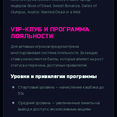
лидеров: Book of Dead, Sweet Bonanza, Gates of
Olympus, Aviator, Wanted Dead or a Wild.
VIP-КЛУБ И ПРОГРАММА
ЛОЯЛЬНОСТИ
Для активных игроков предусмотрена
многоуровневая система лояльности. За каждую
ставку начисляются баллы, которые влияют на рост
статуса и перечень доступных привилегий.
Уровни и привилегии программы
Стартовый уровень — начисление кэшбэка до
5%
Средний уровень — увеличенные лимиты на
вывод и доступ к эксклюзивным акциям