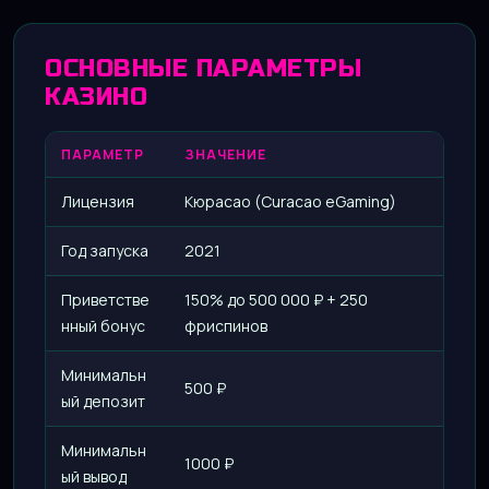
ОСНОВНЫЕ ПАРАМЕТРЫ
КАЗИНО
ПАРАМЕТР
ЗНАЧЕНИЕ
Лицензия
Кюрасао (Curacao eGaming)
Год запуска
2021
Приветстве
150% до 500 000 ₽ + 250
нный бонус
фриспинов
Минимальн
500 ₽
ый депозит
Минимальн
1000 ₽
ый вывод