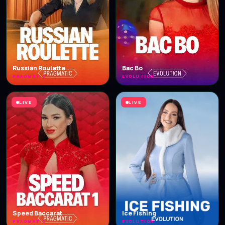
Russian Roulette
Bac Bo
PRAGMATIC
EVOLUTION
LIVE
LIVE
Speed Baccarat
Ice Fishing
PRAGMATIC
EVOLUTION