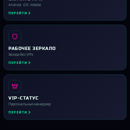
Android · iOS · Mobile
ПЕРЕЙТИ
РАБОЧЕЕ ЗЕРКАЛО
Заходи без VPN
ПЕРЕЙТИ
VIP-СТАТУС
Персональный менеджер
ПЕРЕЙТИ