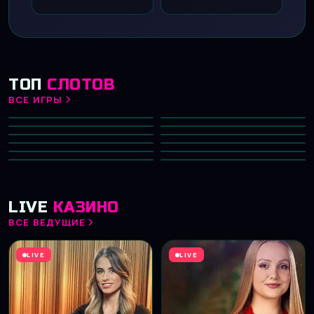
ТОП
СЛОТОВ
ВСЕ ИГРЫ
Gates of Olympus 1000
Big Bass Bonanza
HOT
Diamond of Jungle
Aztec Clusters
NEW
PRAGMATIC PLAY
PRAGMATIC PLAY
Divine Divas
Dreamshock
TOP
NETENT
PRAGMATIC PLAY
Hot Fruit
Phoenix Rising
NEW
PLAY’N GO
NETENT
Fruit Machine
Capymania Yellow
HOT
MICROGAMING
PLAY’N GO
Big Win x25
Fab Farm
MICROGAMING
PRAGMATIC PLAY
NETENT
PLAY’N GO
LIVE
КАЗИНО
ВСЕ ВЕДУЩИЕ
LIVE
LIVE