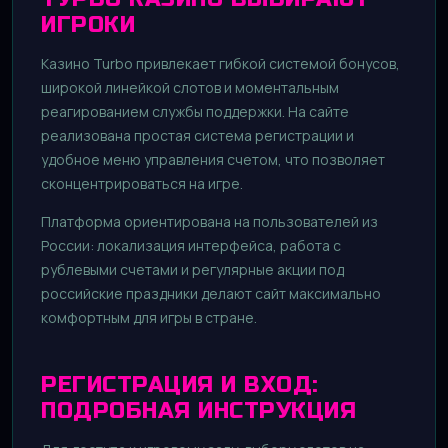
ИГРОКИ
Казино Turbo привлекает гибкой системой бонусов,
широкой линейкой слотов и моментальным
реагированием службы поддержки. На сайте
реализована простая система регистрации и
удобное меню управления счетом, что позволяет
сконцентрироваться на игре.
Платформа ориентирована на пользователей из
России: локализация интерфейса, работа с
рублевыми счетами и регулярные акции под
российские праздники делают сайт максимально
комфортным для игры в стране.
РЕГИСТРАЦИЯ И ВХОД:
ПОДРОБНАЯ ИНСТРУКЦИЯ