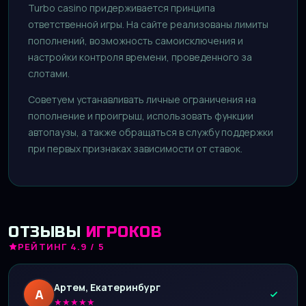
Turbo casino придерживается принципа
ответственной игры. На сайте реализованы лимиты
пополнений, возможность самоисключения и
настройки контроля времени, проведенного за
слотами.
Советуем устанавливать личные ограничения на
пополнение и проигрыш, использовать функции
автопаузы, а также обращаться в службу поддержки
при первых признаках зависимости от ставок.
ОТЗЫВЫ
ИГРОКОВ
РЕЙТИНГ 4.9 / 5
Артем, Екатеринбург
А
★
★
★
★
★