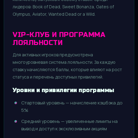
лидеров: Book of Dead, Sweet Bonanza, Gates of
Olympus, Aviator, Wanted Dead or a Wild.
VIP-КЛУБ И ПРОГРАММА
ЛОЯЛЬНОСТИ
Для активных игроков предусмотрена
многоуровневая система лояльности. За каждую
ставку начисляются баллы, которые влияют на рост
статуса и перечень доступных привилегий.
Уровни и привилегии программы
Стартовый уровень — начисление кэшбэка до
5%
Средний уровень — увеличенные лимиты на
вывод и доступ к эксклюзивным акциям