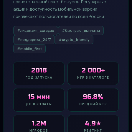
приветственный пакет бонусов. Регулярные
акции и доступность мобильной версии
привлекают пользователей по всей России.
#лицензия_curaçao
#быстрые_выплаты
#поддержка_24/7
#crypto_friendly
#mobile_first
2018
2 000+
ГОД ЗАПУСКА
ИГР В КАТАЛОГЕ
15 мин
96.8%
ДО ВЫПЛАТЫ
СРЕДНИЙ RTP
1.2M
4.9★
ИГРОКОВ
РЕЙТИНГ