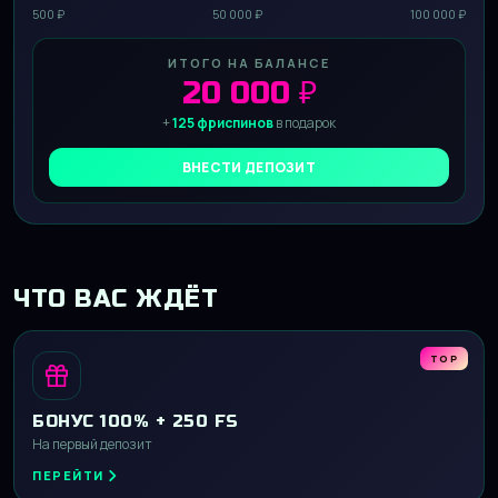
500 ₽
50 000 ₽
100 000 ₽
ИТОГО НА БАЛАНСЕ
20 000 ₽
+
125 фриспинов
в подарок
ВНЕСТИ ДЕПОЗИТ
ЧТО ВАС ЖДЁТ
TOP
БОНУС 100% + 250 FS
На первый депозит
ПЕРЕЙТИ