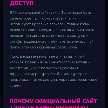
UR
ДОСТУП
В РФ официальный сайт казино Turbo может быть
заблокирован. Для обхода ограничений
используются рабочие зеркала — точные копии
основного сайта, находящиеся по альтернативным
адресам. Актуальные ссылки всегда доступны у
службы поддержки в онлайн-чате, по электронной
почте, а также в социальных сетях клуба.
Использование зеркала не влияет на личный
кабинет, баланс и возможности пользователя —
вход и функционал полностью идентичны
официальному ресурсу. Все бонусы, турниры и
промо-акции также доступны через альтернативные
ссылки.
ПОЧЕМУ ОФИЦИАЛЬНЫЙ САЙТ
ТУРБО КАЗИНО ВЫБИРАЮТ