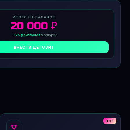
ИТОГО НА БАЛАНСЕ
20 000 ₽
+
125 фриспинов
в подарок
ВНЕСТИ ДЕПОЗИТ
HOT