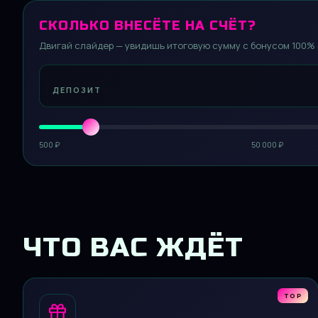
СКОЛЬКО ВНЕСЁТЕ НА СЧЁТ?
Двигай слайдер — увидишь итоговую сумму с бонусом 100%
ДЕПОЗИТ
500 ₽
50 000 ₽
ЧТО ВАС ЖДЁТ
TOP