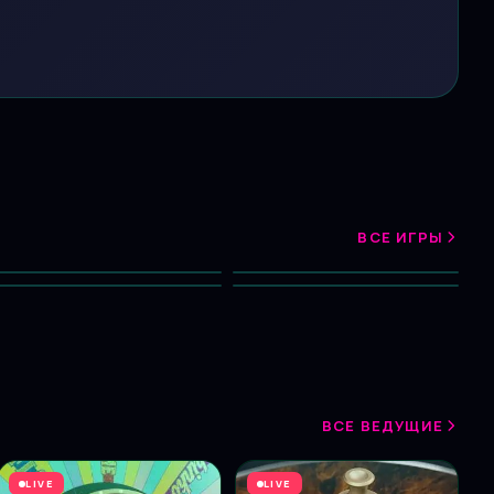
ВСЕ ИГРЫ
Divine Divas
Dreamshock
TOP
Big Win x25
Fab Farm
PLAY’N GO
NETENT
NETENT
PLAY’N GO
ВСЕ ВЕДУЩИЕ
LIVE
LIVE