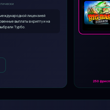
атически
 международной лицензией
овенные выплаты в крипту и на
 выбрали Турбо.
250 фрис