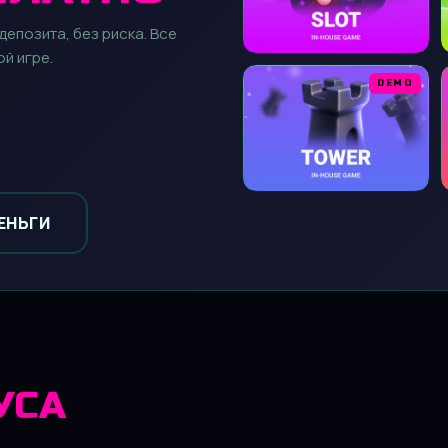
 депозита, без риска. Все
й игре.
DEMO
ЕНЬГИ
УСА