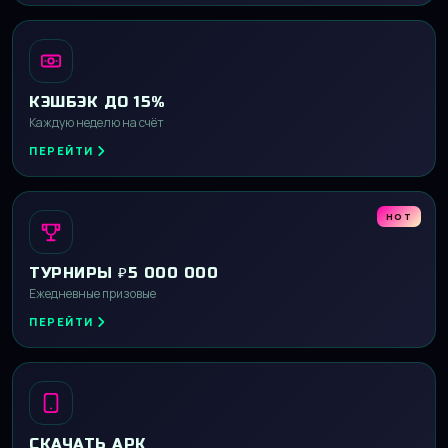
КЭШБЭК ДО 15%
Каждую неделю на счёт
ПЕРЕЙТИ
HOT
ТУРНИРЫ ₽5 000 000
Ежедневные призовые
ПЕРЕЙТИ
СКАЧАТЬ APK