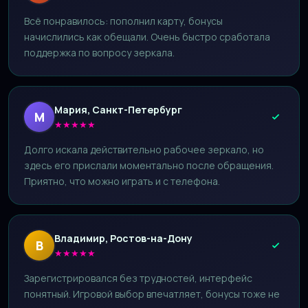
Всё понравилось: пополнил карту, бонусы
начислились как обещали. Очень быстро сработала
поддержка по вопросу зеркала.
Мария, Санкт-Петербург
М
★
★
★
★
★
Долго искала действительно рабочее зеркало, но
здесь его прислали моментально после обращения.
Приятно, что можно играть и с телефона.
Владимир, Ростов-на-Дону
В
★
★
★
★
★
Зарегистрировался без трудностей, интерфейс
понятный. Игровой выбор впечатляет, бонусы тоже не