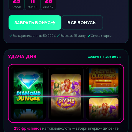
23
11
25
ЧАСОВ
МИНУТ
СЕКУНД
ЗАБРАТЬ БОНУС
ВСЕ БОНУСЫ
Без верификации до 50 000 ₽
Вывод за 15 минут
Crypto + карты
УДАЧА ДНЯ
JACKPOT 7 458 200 ₽
250 фриспинов
на топовые слоты — забери в первом депозите