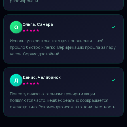
разочаровали.
Ольга, Самара
О
★
★
★
★
★
Использую криптовалюту для пополнения — всё
прошло быстро и легко. Верификацию прошла за пару
часов. Сервис достойный.
Денис, Челябинск
Д
★
★
★
★
★
Присоединяюсь к отзывам: турниры и акции
появляются часто, кешбэк реально возвращается
еженедельно. Рекомендую всем, кто ценит честность.