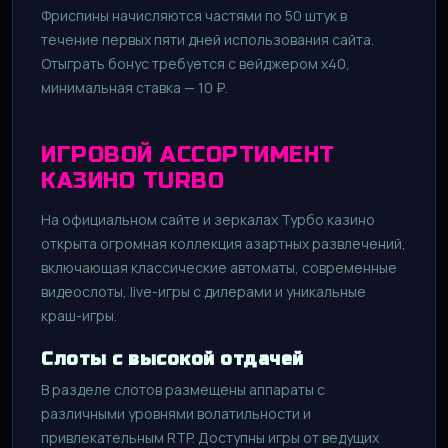
Фриспины начисляются частями по 50 штук в
течение первых пяти дней использования сайта.
Отыграть бонус требуется с вейджером x40,
минимальная ставка — 10 ₽.
ИГРОВОЙ АССОРТИМЕНТ
КАЗИНО TURBO
На официальном сайте и зеркалах Турбо казино
открыта огромная коллекция азартных развлечений,
включающая классические автоматы, современные
видеослоты, live-игры с дилерами и уникальные
краш-игры.
Слоты с высокой отдачей
В разделе слотов размещены аппараты с
различными уровнями волатильности и
привлекательным RTP. Доступны игры от ведущих