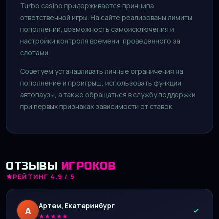
Turbo casino придерживается принципа
ответственной игры. На сайте реализованы лимиты
пополнений, возможность самоисключения и
настройки контроля времени, проведенного за
слотами.
Советуем устанавливать личные ограничения на
пополнение и проигрыш, использовать функции
автопаузы, а также обращаться в службу поддержки
при первых признаках зависимости от ставок.
ОТЗЫВЫ
ИГРОКОВ
РЕЙТИНГ 4.9 / 5
Артем, Екатеринбург
А
★
★
★
★
★