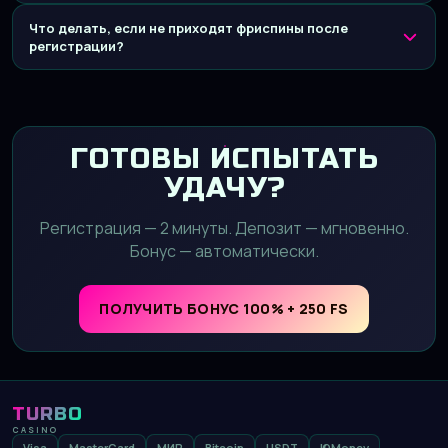
Что делать, если не приходят фриспины после
регистрации?
ГОТОВЫ ИСПЫТАТЬ
УДАЧУ?
Регистрация — 2 минуты. Депозит — мгновенно.
Бонус — автоматически.
ПОЛУЧИТЬ БОНУС 100% + 250 FS
TURBO
CASINO
Visa
MasterCard
МИР
Bitcoin
USDT
ЮMoney