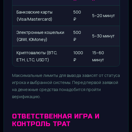
Банковские карты
500
5–20 минут
(Visa/Mastercard)
₽
Электронные кошельки
500
5–30 минут
(QIWI, ЮMoney)
₽
Криптовалюты (BTC,
1000
15–60
ETH, LTC, USDT)
₽
минут
Максимальные лимиты для вывода зависят от статуса
игрока и выбранной системы. Перед первой заявкой
на денежные средства понадобится пройти
верификацию.
ОТВЕТСТВЕННАЯ ИГРА И
КОНТРОЛЬ ТРАТ