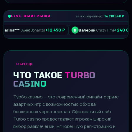
LIVE ВЫИГРЫШИ
за последний час ·
14 218 540 ₽
+12 450 ₽
+240 015 ₽
**
Валерий
·
Sweet Bonanza
·
Crazy Time
В
L
О БРЕНДЕ
ЧТО ТАКОЕ
TURBO
CASINO
Турбо казино — это современный онлайн-сервис
азартных игр с возможностью обхода
блокировок через зеркала. Официальный сайт
Turbo casino предоставляет игрокам широкий
выбор развлечений, мгновенную регистрацию и