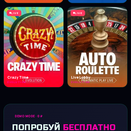
LIVE
LIVE
Crazy Time
Live Lobby
EVOLUTION
EVOLUTION
DEMO MODE · 0 ₽
ПОПРОБУЙ
БЕСПЛАТНО