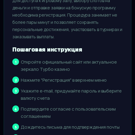
Для доступа к игровому залу, выбору слотов на
деньги и отправке заявки на бонусную программу
необходима регистрация. Процедура занимает не
более пары минут и позволяет сохранять
персональные достижения, участвовать в турнирах и
заказывать выплаты.
Пошаговая инструкция
Откройте официальный сайт или актуальное
зеркало Турбо казино
Нажмите "Регистрация" в верхнем меню
Укажите e-mail, придумайте пароль и выберите
валюту счета
Подтвердите согласие с пользовательским
соглашением
Дождитесь письма для подтверждения почты