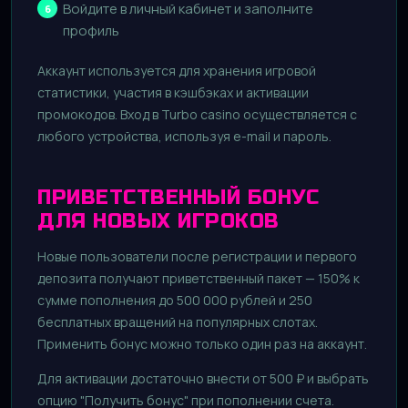
Войдите в личный кабинет и заполните
профиль
Аккаунт используется для хранения игровой
статистики, участия в кэшбэках и активации
промокодов. Вход в Turbo casino осуществляется с
любого устройства, используя e-mail и пароль.
ПРИВЕТСТВЕННЫЙ БОНУС
ДЛЯ НОВЫХ ИГРОКОВ
Новые пользователи после регистрации и первого
депозита получают приветственный пакет — 150% к
сумме пополнения до 500 000 рублей и 250
бесплатных вращений на популярных слотах.
Применить бонус можно только один раз на аккаунт.
Для активации достаточно внести от 500 ₽ и выбрать
опцию "Получить бонус" при пополнении счета.