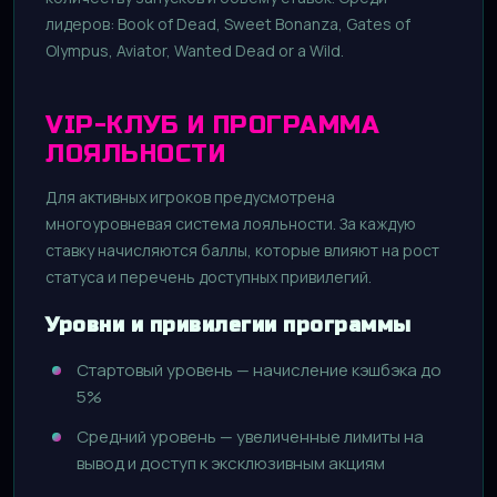
лидеров: Book of Dead, Sweet Bonanza, Gates of
Olympus, Aviator, Wanted Dead or a Wild.
VIP-КЛУБ И ПРОГРАММА
ЛОЯЛЬНОСТИ
Для активных игроков предусмотрена
многоуровневая система лояльности. За каждую
ставку начисляются баллы, которые влияют на рост
статуса и перечень доступных привилегий.
Уровни и привилегии программы
Стартовый уровень — начисление кэшбэка до
5%
Средний уровень — увеличенные лимиты на
вывод и доступ к эксклюзивным акциям