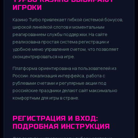
ИГРОКИ
Казино Turbo привлекает гибкой системой бонусов,
широкой линейкой слотов и моментальным
реагированием службы поддержки. На сайте
реализована простая система регистрации и
удобное меню управления счетом, что позволяет
сконцентрироваться на игре.
Платформа ориентирована на пользователей из
России: локализация интерфейса, работа с
рублевыми счетами и регулярные акции под
российские праздники делают сайт максимально
комфортным для игры в стране.
РЕГИСТРАЦИЯ И ВХОД:
ПОДРОБНАЯ ИНСТРУКЦИЯ