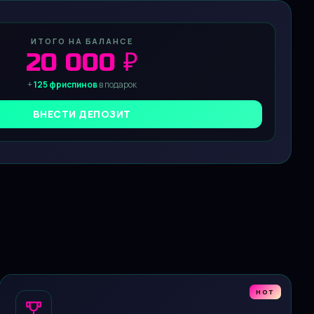
ИТОГО НА БАЛАНСЕ
20 000 ₽
+
125 фриспинов
в подарок
ВНЕСТИ ДЕПОЗИТ
HOT