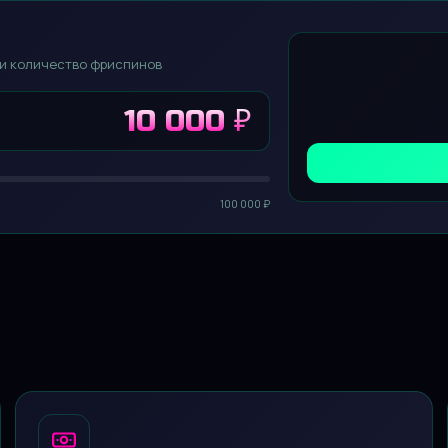
 и количество фриспинов
10 000 ₽
100 000 ₽