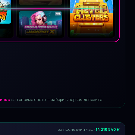
пинов
на топовые слоты — забери в первом депозите
за последний час ·
14 218 540 ₽