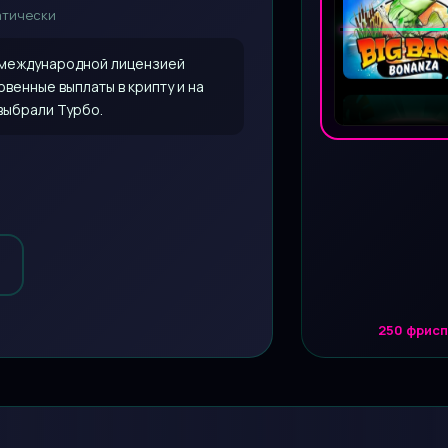
атически
 международной лицензией
овенные выплаты в крипту и на
 выбрали Турбо.
250 фрис