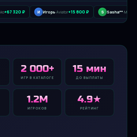
0 ₽
+15 800 ₽
+42 000 
Игорь
Sasha**
И
·
Aviator
S
·
Mines
2 000+
15 мин
ИГР В КАТАЛОГЕ
ДО ВЫПЛАТЫ
%
1.2M
4.9★
ИГРОКОВ
РЕЙТИНГ