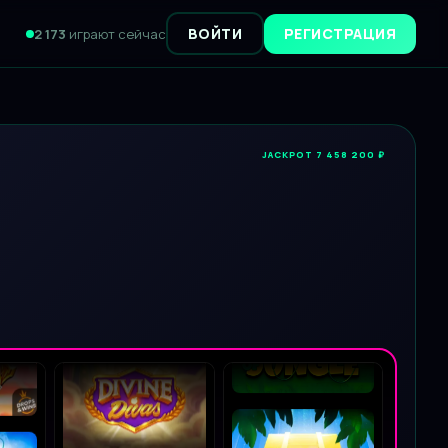
ВОЙТИ
РЕГИСТРАЦИЯ
2 173
играют сейчас
JACKPOT 7 458 200 ₽