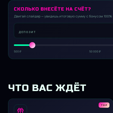
СКОЛЬКО ВНЕСЁТЕ НА СЧЁТ?
Двигай слайдер — увидишь итоговую сумму с бонусом 100%
ДЕПОЗИТ
500 ₽
50 000 ₽
ЧТО ВАС ЖДЁТ
TOP