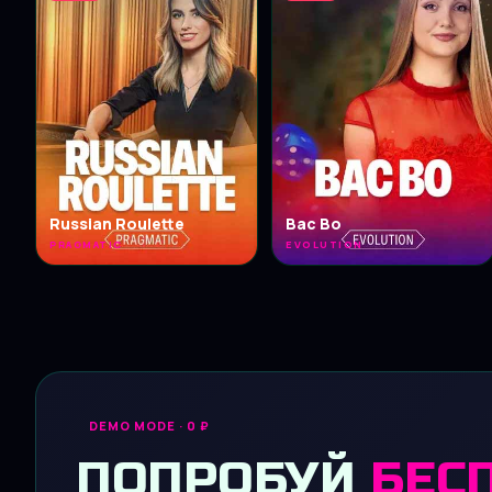
T
Russian Roulette
Bac Bo
PRAGMATIC
EVOLUTION
DEMO MODE · 0 ₽
ПОПРОБУЙ
БЕС