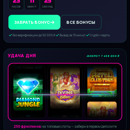
23
11
25
ЧАСОВ
МИНУТ
СЕКУНД
ЗАБРАТЬ БОНУС
ВСЕ БОНУСЫ
Без верификации до 50 000 ₽
Вывод за 15 минут
Crypto + карты
УДАЧА ДНЯ
JACKPOT 7 458 200 ₽
250 фриспинов
на топовые слоты — забери в первом депозите