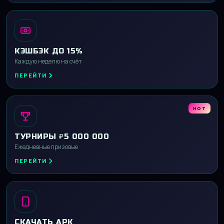
КЭШБЭК ДО 15%
Каждую неделю на счёт
ПЕРЕЙТИ
HOT
ТУРНИРЫ ₽5 000 000
Ежедневные призовые
ПЕРЕЙТИ
СКАЧАТЬ APK