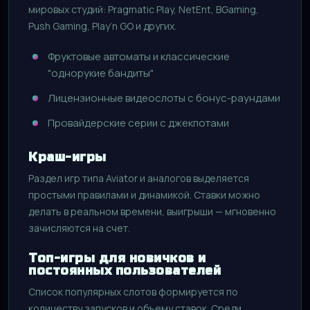
мировых студий: Pragmatic Play, NetEnt, BGaming,
Push Gaming, Play’n GO и других.
Фруктовые автоматы и классические
"однорукие бандиты"
Лицензионные видеослоты с бонус-раундами
Провайдерские серии с джекпотами
Краш-игры
Раздел игр типа Aviator и аналогов выделяется
простыми правилами и динамикой. Ставки можно
делать в реальном времени, выигрыши — мгновенно
зачисляются на счет.
Топ-игры для новичков и
постоянных пользователей
Список популярных слотов формируется по
количеству запусков и объему ставок. Среди