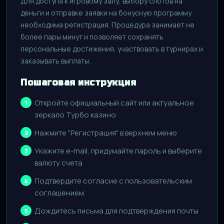
Для доступа к игровому залу, выбору слотов на
деньги и отправке заявки на бонусную программу
необходима регистрация. Процедура занимает не
более пары минут и позволяет сохранять
персональные достижения, участвовать в турнирах и
заказывать выплаты.
Пошаговая инструкция
Откройте официальный сайт или актуальное
зеркало Турбо казино
Нажмите "Регистрация" в верхнем меню
Укажите e-mail, придумайте пароль и выберите
валюту счета
Подтвердите согласие с пользовательским
соглашением
Дождитесь письма для подтверждения почты