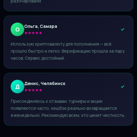
разочаровали.
Ольга, Самара
О
★
★
★
★
★
Использую криптовалюту для пополнения — всё
прошло быстро и легко. Верификацию прошла за пару
часов. Сервис достойный.
Денис, Челябинск
Д
★
★
★
★
★
Присоединяюсь к отзывам: турниры и акции
появляются часто, кешбэк реально возвращается
еженедельно. Рекомендую всем, кто ценит честность.