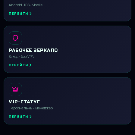
Android · iOS · Mobile
ПЕРЕЙТИ
РАБОЧЕЕ ЗЕРКАЛО
Заходи без VPN
ПЕРЕЙТИ
VIP-СТАТУС
Персональный менеджер
ПЕРЕЙТИ