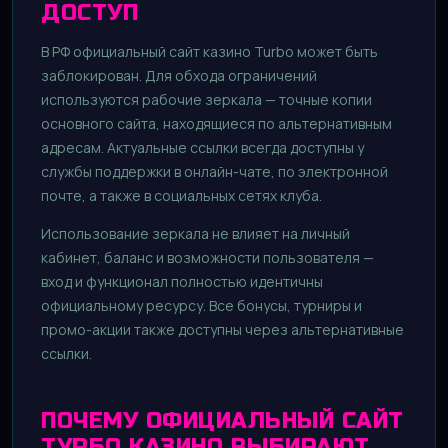
UR
ДОСТУП
В РФ официальный сайт казино Turbo может быть
заблокирован. Для обхода ограничений
используются рабочие зеркала — точные копии
основного сайта, находящиеся по альтернативным
адресам. Актуальные ссылки всегда доступны у
службы поддержки в онлайн-чате, по электронной
почте, а также в социальных сетях клуба.
Использование зеркала не влияет на личный
кабинет, баланс и возможности пользователя —
вход и функционал полностью идентичны
официальному ресурсу. Все бонусы, турниры и
промо-акции также доступны через альтернативные
ссылки.
ПОЧЕМУ ОФИЦИАЛЬНЫЙ САЙТ
ТУРБО КАЗИНО ВЫБИРАЮТ