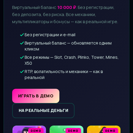
Виртуальный баланс
10 000 ₽
. Без регистрации,
без депозита, без риска. Все механики,
мультипликаторы и бонусы — как в реальной игре.
Без регистрации и e-mail
Виртуальный баланс — обновляется одним
кликом
Все режимы — Slot, Crash, Plinko, Tower, Mines,
X50
RTP, волатильность и механики — как в
реальной
ИГРАТЬ В ДЕМО
НА РЕАЛЬНЫЕ ДЕНЬГИ
DEMO
DEMO
DEMO