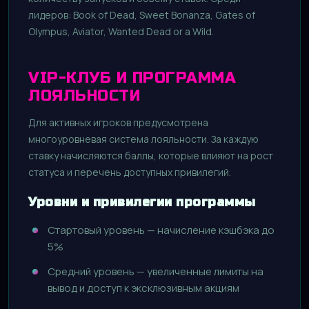
лидеров: Book of Dead, Sweet Bonanza, Gates of
Olympus, Aviator, Wanted Dead or a Wild.
VIP-КЛУБ И ПРОГРАММА
ЛОЯЛЬНОСТИ
Для активных игроков предусмотрена
многоуровневая система лояльности. За каждую
ставку начисляются баллы, которые влияют на рост
статуса и перечень доступных привилегий.
Уровни и привилегии программы
Стартовый уровень — начисление кэшбэка до
5%
Средний уровень — увеличенные лимиты на
вывод и доступ к эксклюзивным акциям