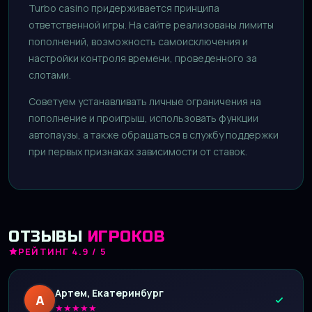
Turbo casino придерживается принципа
ответственной игры. На сайте реализованы лимиты
пополнений, возможность самоисключения и
настройки контроля времени, проведенного за
слотами.
Советуем устанавливать личные ограничения на
пополнение и проигрыш, использовать функции
автопаузы, а также обращаться в службу поддержки
при первых признаках зависимости от ставок.
ОТЗЫВЫ
ИГРОКОВ
РЕЙТИНГ 4.9 / 5
Артем, Екатеринбург
А
★
★
★
★
★