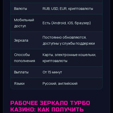
Валюты
RUB, USD, EUR, криптовалюты
Мобильный
Есть (Android, iOS, браузер)
доступ
Постоянно обновляются,
Зеркала
доступны у службы поддержки
Способы
Карты, электронные кошельки,
пополнения
криптовалюты
Выплаты
От 15 минут
Языки
Русский, английский
РАБОЧЕЕ ЗЕРКАЛО ТУРБО
КАЗИНО: КАК ПОЛУЧИТЬ