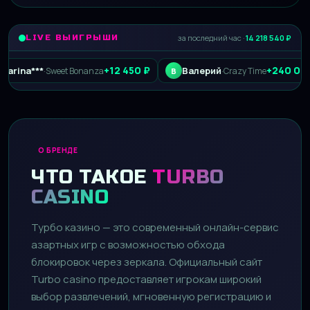
LIVE ВЫИГРЫШИ
за последний час ·
14 218 540 ₽
+12 450 ₽
+240 015 ₽
**
Валерий
·
Sweet Bonanza
·
Crazy Time
В
L
О БРЕНДЕ
ЧТО ТАКОЕ
TURBO
CASINO
Турбо казино — это современный онлайн-сервис
азартных игр с возможностью обхода
блокировок через зеркала. Официальный сайт
Turbo casino предоставляет игрокам широкий
выбор развлечений, мгновенную регистрацию и